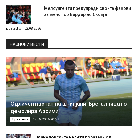
Мелсунген ги предупреди своите фанови
за мечот со Вардар во Скопје
posted on 02.08.2026
НAЈНОВИ ВЕСТИ
Одличен настап на штипјани: Брегалница го
демолира Арсими!
08.08.2026 20:57
Прва лига
Македонските кадети поразени од