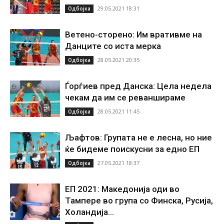
29.05.2021 18:31
Одбојка
Ветено-сторено: Им вративме на
Данците со иста мерка
28.05.2021 20:35
Одбојка
Ѓорѓиев пред Данска: Цела недела
чекам да им се реваншираме
28.05.2021 11:45
Одбојка
Љафтов: Групата не е лесна, но ние
ќе бидеме поискусни за едно ЕП
27.05.2021 18:37
Одбојка
ЕП 2021: Македонија оди во
Тампере во група со Финска, Русија,
Холандија…