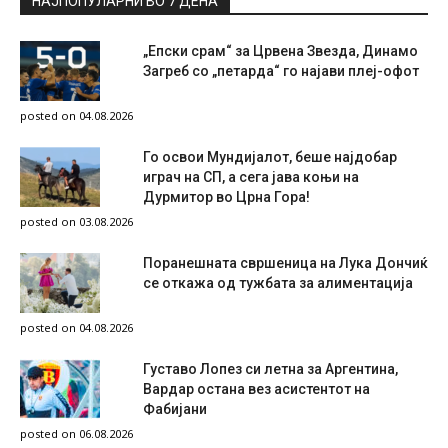
НАЈПОПУЛАРНИ ВО 7 ДЕНА
„Епски срам“ за Црвена Звезда, Динамо
Загреб со „петарда“ го најави плеј-офот
posted on 04.08.2026
Го освои Мундијалот, беше најдобар
играч на СП, а сега јава коњи на
Дурмитор во Црна Гора!
posted on 03.08.2026
Поранешната свршеница на Лука Дончиќ
се откажа од тужбата за алиментација
posted on 04.08.2026
Густаво Лопез си летна за Аргентина,
Вардар остана вез асистентот на
Фабијани
posted on 06.08.2026