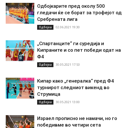
Одбојкарите пред околу 500
гледачи ќе се борат за трофејот од
Сребрената лига
02.06.2021 19:30
Одбојка
„Спартанците“ ги суредија и
Кипраните и со пет победи одат на
Ф4
30.05.2021 17:53
Одбојка
Кипар како „генералка“ пред Ф4
турнирот следниот викенд во
Струмица
30.05.2021 13:00
Одбојка
Израел прописно не намачи, но го
победивме во четири сета