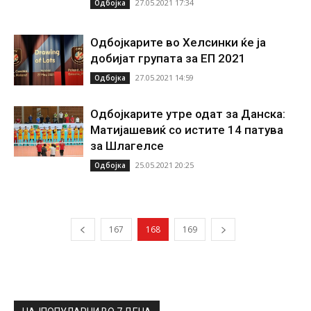
27.05.2021 17:34
Одбојка
Одбојкарите во Хелсинки ќе ја
добијат групата за ЕП 2021
27.05.2021 14:59
Одбојка
Одбојкарите утре одат за Данска:
Матијашевиќ со истите 14 патува
за Шлагелсе
25.05.2021 20:25
Одбојка
167
168
169