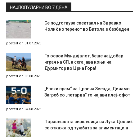
НАЈПОПУЛАРНИ ВО 7 ДЕНА
Се подготвува спектакл на Здравко
Чолиќ но теренот во Битола е безбеден
posted on 31.07.2026
Го освои Мундијалот, беше најдобар
играч на СП, а сега јава коњи на
Дурмитор во Црна Гора!
posted on 03.08.2026
„Епски срам“ за Црвена Звезда, Динамо
Загреб со „петарда“ го најави плеј-офот
posted on 04.08.2026
Поранешната свршеница на Лука Дончиќ
се откажа од тужбата за алиментација