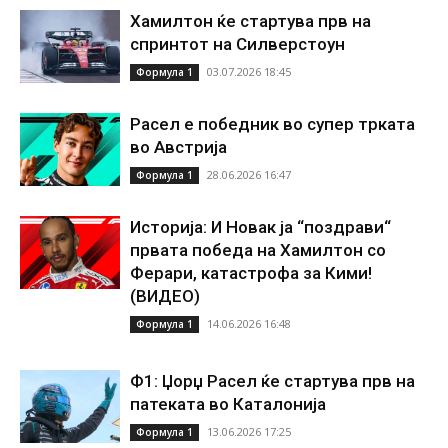
Хамилтон ќе стартува прв на
спринтот на Силверстоун
03.07.2026 18:45
Формула 1
Расел е победник во супер трката
во Австрија
28.06.2026 16:47
Формула 1
Историја: И Новак ја “поздрави“
првата победа на Хамилтон со
Ферари, катастрофа за Кими!
(ВИДЕО)
14.06.2026 16:48
Формула 1
Ф1: Џорџ Расел ќе стартува прв на
патеката во Каталонија
13.06.2026 17:25
Формула 1