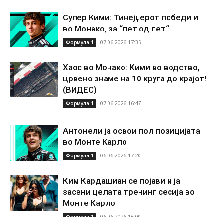
Супер Кими: Тинејџерот победи и
во Монако, за “пет од пет“!
07.06.2026 17:35
Формула 1
Хаос во Монако: Кими во водство,
црвено знаме на 10 круга до крајот!
(ВИДЕО)
07.06.2026 16:47
Формула 1
Антонели ја освои пол позицијата
во Монте Карло
06.06.2026 17:20
Формула 1
Ким Кардашиан се појави и ја
засени целата тренинг сесија во
Монте Карло
06.06.2026 16:00
Формула 1