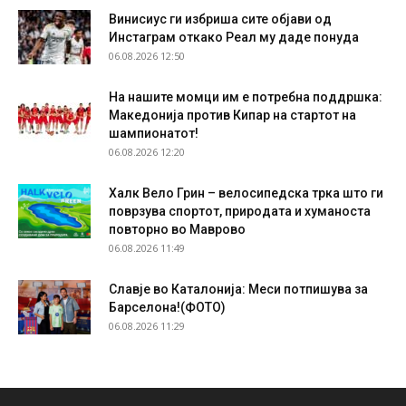
Винисиус ги избриша сите објави од
Инстаграм откако Реал му даде понуда
06.08.2026 12:50
На нашите момци им е потребна поддршка:
Македонија против Кипар на стартот на
шампионатот!
06.08.2026 12:20
Халк Вело Грин – велосипедска трка што ги
поврзува спортот, природата и хуманоста
повторно во Маврово
06.08.2026 11:49
Славје во Каталонија: Меси потпишува за
Барселона!(ФОТО)
06.08.2026 11:29