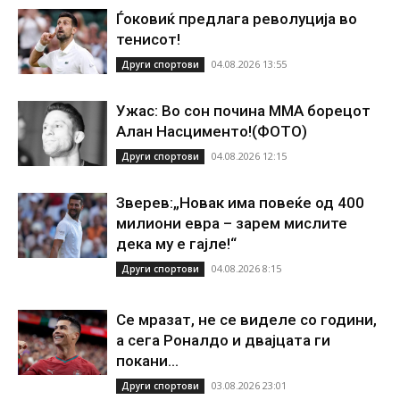
Ѓоковиќ предлага револуција во
тенисот!
04.08.2026 13:55
Други спортови
Ужас: Во сон почина ММА борецот
Алан Насцименто!(ФОТО)
04.08.2026 12:15
Други спортови
Зверев:„Новак има повеќе од 400
милиони евра – зарем мислите
дека му е гајле!“
04.08.2026 8:15
Други спортови
Се мразат, не се виделе со години,
а сега Роналдо и двајцата ги
покани...
03.08.2026 23:01
Други спортови