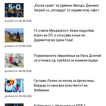
„Епски срам“ за Црвена Звезда, Динамо
Загреб со „петарда“ го најави плеј-офот
posted on 04.08.2026
Го освои Мундијалот, беше најдобар
играч на СП, а сега јава коњи на
Дурмитор во Црна Гора!
posted on 03.08.2026
Поранешната свршеница на Лука Дончиќ
се откажа од тужбата за алиментација
posted on 04.08.2026
Густаво Лопез си летна за Аргентина,
Вардар остана вез асистентот на
Фабијани
posted on 06.08.2026
Хиберниан – Шкендија на МТВ 2: