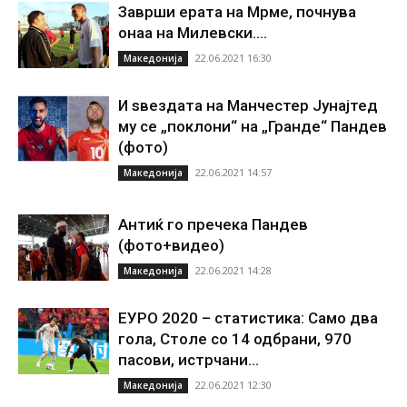
Заврши ерата на Мрме, почнува
онаа на Милевски….
22.06.2021 16:30
Македонија
И ѕвездата на Манчестер Јунајтед
му се „поклони“ на „Гранде“ Пандев
(фото)
22.06.2021 14:57
Македонија
Антиќ го пречека Пандев
(фото+видео)
22.06.2021 14:28
Македонија
ЕУРО 2020 – статистика: Само два
гола, Столе со 14 одбрани, 970
пасови, истрчани...
22.06.2021 12:30
Македонија