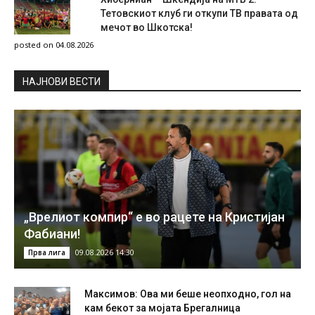
Тетовскиот клуб ги откупи ТВ правата од
мечот во Шкотска!
posted on 04.08.2026
НAЈНОВИ ВЕСТИ
„Врелиот компир“ е во рацете на Кристијан
Фабиани!
09.08.2026 14:30
Прва лига
Максимов: Ова ми беше неопходно, гол на
кам бекот за мојата Брегалница