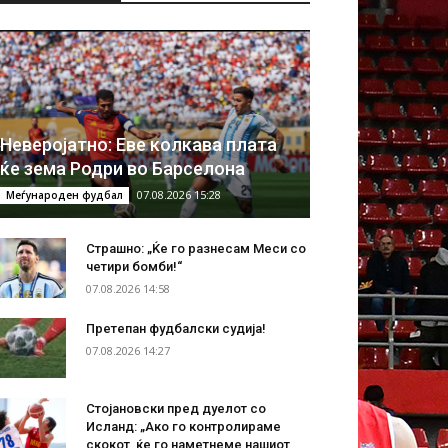
Неверојатно: Еве колкава плата
ќе зема Родри во Барселона
07.08.2026 15:28
Меѓународен фудбал
Страшно: „Ќе го разнесам Меси со
четири бомби!“
07.08.2026 14:58
Претепан фудбалски судија!
07.08.2026 14:27
Стојановски пред дуелот со
Исланд: „Ако го контролираме
скокот, ќе го наметнеме нашиот