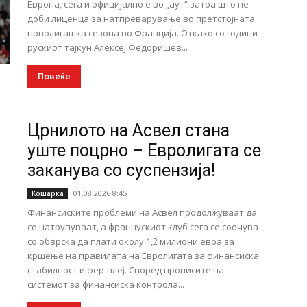
Европа, сега и официјално е во „аут“ затоа што не
доби лиценца за натпреварување во претстојната
прволигашка сезона во Франција. Откако со години
рускиот тајкун Алексеј Федоришев...
Повеќе
Црнилото на Асвел стана
уште поцрно – Евролигата се
заканува со суспензија!
01.08.2026 8:45
Кошарка
Финансиските проблеми на Асвел продолжуваат да
се натрупуваат, а францускиот клуб сега се соочува
со обврска да плати околу 1,2 милиони евра за
кршење на правилата на Евролигата за финансиска
стабилност и фер-плеј. Според прописите на
системот за финансиска контрола...