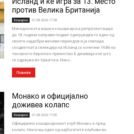
Исланд и ќе игра за 13. место
против Велика Британија
01.08.2026 17:38
Кошарка
Македонската машка кошаркарска репрезентација
до 18. години направи подвиг одигрувајќи го еден од
своите најдобри мечеви периодов и ја совлада
соодветната селекција на Исланд со конечни 74:86 на
тековното Европско првенство Б дизивија кое што
се одржува во Хрватска. Иако...
Повеќе
Монако и официјално
доживеа колапс
01.08.2026 17:00
Кошарка
Официјално кошаркарскиот клуб Монако е пред
колапс. Некогаш еден од најбогатите клубови во