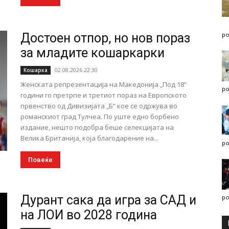
Достоен отпор, но нов пораз
po
за младите кошаркарки
02.08.2026 22:30
Кошарка
Женската репрезентација на Македонија „Под 18“
po
години го претрпе и третиот пораз на Европското
првенство од Дивизијата „Б“ кое се одржува во
романскиот град Тулчеа. По уште едно борбено
издание, нешто подобра беше селекцијата на
Велика Британија, која благодарение на...
po
Повеќе
Дурант сака да игра за САД и
po
на ЛОИ во 2028 година