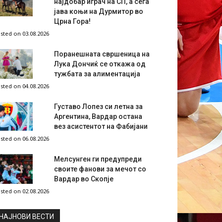
најдобар играч на СП, а сега
јава коњи на Дурмитор во
Црна Гора!
sted on 03.08.2026
Поранешната свршеница на
Лука Дончиќ се откажа од
тужбата за алиментација
sted on 04.08.2026
Густаво Лопез си летна за
Аргентина, Вардар остана
вез асистентот на Фабијани
sted on 06.08.2026
Мелсунген ги предупреди
своите фанови за мечот со
Вардар во Скопје
sted on 02.08.2026
НAЈНОВИ ВЕСТИ