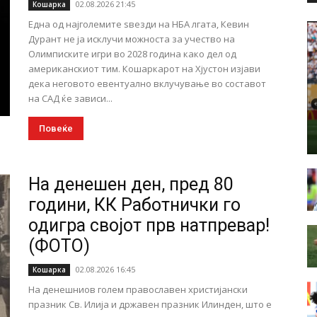
02.08.2026 21:45
Кошарка
Една од најголемите ѕвезди на НБА лгата, Кевин
Дурант не ја исклучи можноста за учество на
Олимписките игри во 2028 година како дел од
американскиот тим. Кошаркарот на Хјустон изјави
дека неговото евентуално вклучување во составот
на САД ќе зависи...
Повеќе
На денешен ден, пред 80
години, КК Работнички го
одигра својот прв натпревар!
(ФОТО)
02.08.2026 16:45
Кошарка
На денешниов голем православен христијански
празник Св. Илија и државен празник Илинден, што е