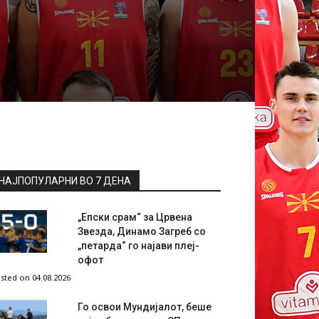
НАЈПОПУЛАРНИ ВО 7 ДЕНА
„Епски срам“ за Црвена
Звезда, Динамо Загреб со
„петарда“ го најави плеј-
офот
sted on 04.08.2026
Го освои Мундијалот, беше