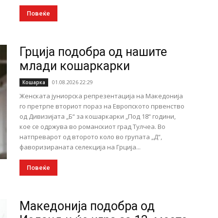
Повеќе
Грција подобра од нашите
млади кошаркарки
01.08.2026 22:29
Кошарка
Женската јуниорска репрезентација на Македонија
го претрпе вториот пораз на Европското првенство
од Дивизијата „Б“ за кошаркарки „Под 18“ години,
кое се одржува во романскиот град Тулчеа. Во
натпреварот од второто коло во групата „Д“,
фаворизираната селекција на Грција...
Повеќе
Македонија подобра од