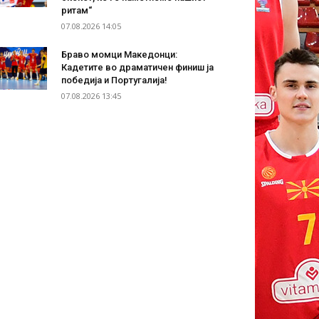
ритам“
07.08.2026 14:05
Браво момци Македонци:
Кадетите во драматичен финиш ја
победија и Португалија!
07.08.2026 13:45