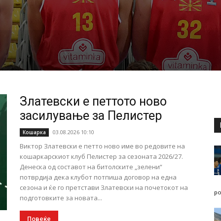
Златевски е петтото ново
засилување за Пелистер
03.08.2026 10:10
Кошарка
Виктор Златевски е петто ново име во редовите на
кошаркарскиот клуб Пелистер за сезоната 2026/27.
Денеска од составот на битолските „зелени“
потврдија дека клубот потпиша договор на една
сезона и ќе го претстави Златевски на почетокот на
po
подготовките за новата...
Повеќе