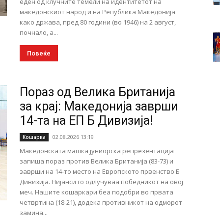
еден од клучните темели на идентитетот на
македонскиот народ и на Република Македонија
како држава, пред 80 години (во 1946) на 2 август,
почнало, а...
Повеќе
Пораз од Велика Британија
за крај: Македонија заврши
14-та на ЕП Б Дивизија!
02.08.2026 13:19
Кошарка
Македонската машка јуниорска репрезентација
запиша пораз против Велика Британија (83-73) и
заврши на 14-то место на Европското првенство Б
Дивизија. Нијанси го одлучуваа победникот на овој
меч. Нашите кошаркари беа подобри во првата
четвртина (18-21), додека противникот на одморот
замина...