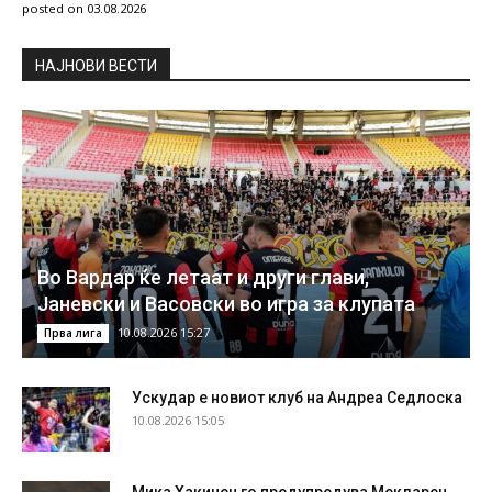
posted on 03.08.2026
НAЈНОВИ ВЕСТИ
Во Вардар ќе летаат и други глави,
Јаневски и Васовски во игра за клупата
10.08.2026 15:27
Прва лига
Ускудар е новиот клуб на Андреа Седлоска
10.08.2026 15:05
Мика Хакинен го предупредува Мекларен