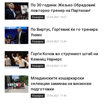
По 30 години: Жељко Обрадовиќ
повторно тренер на Партизан!
25.06.2021 16:07
Кошарка
По Виртус, Ѓорѓевиќ ќе го тренира
Уникс
25.06.2021 12:45
Кошарка
Ѓорѓи Кочов во стручниот штаб на
Кемниц Најнерс
25.06.2021 11:54
Кошарка
Младинските кошаркарски
селекции заминаа на висински
подготовки
25.06.2021 11:45
Кошарка