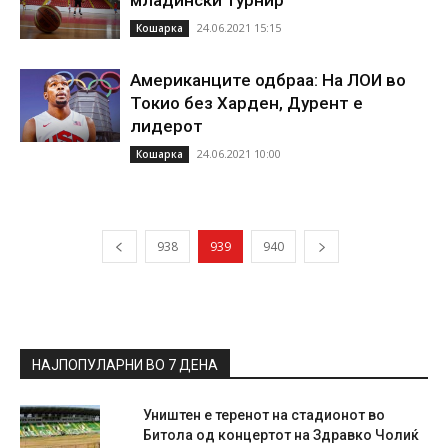
младински турнир
24.06.2021 15:15
Кошарка
Американците одбраа: На ЛОИ во
Токио без Харден, Дурент е
лидерот
24.06.2021 10:00
Кошарка
938
939
940
НАЈПОПУЛАРНИ ВО 7 ДЕНА
Уништен е теренот на стадионот во
Битола од концертот на Здравко Чолиќ