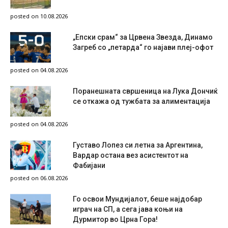
posted on 10.08.2026
„Епски срам“ за Црвена Звезда, Динамо
Загреб со „петарда“ го најави плеј-офот
posted on 04.08.2026
Поранешната свршеница на Лука Дончиќ
се откажа од тужбата за алиментација
posted on 04.08.2026
Густаво Лопез си летна за Аргентина,
Вардар остана вез асистентот на
Фабијани
posted on 06.08.2026
Го освои Мундијалот, беше најдобар
играч на СП, а сега јава коњи на
Дурмитор во Црна Гора!