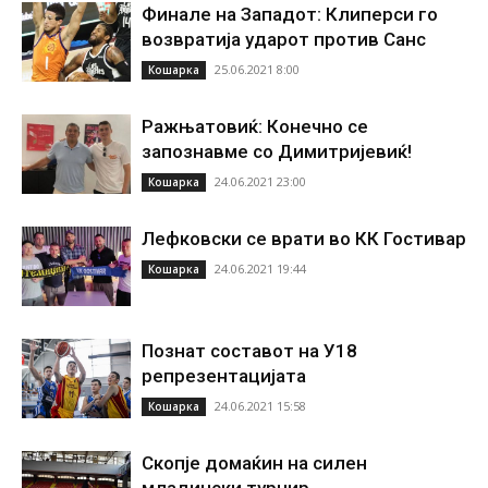
Финале на Западот: Клиперси го
возвратија ударот против Санс
25.06.2021 8:00
Кошарка
Ражњатовиќ: Конечно се
запознавме со Димитријевиќ!
24.06.2021 23:00
Кошарка
Лефковски се врати во КК Гостивар
24.06.2021 19:44
Кошарка
Познат составот на У18
репрезентацијата
24.06.2021 15:58
Кошарка
Скопје домаќин на силен