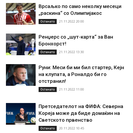
Врсаљко по само неколку месеци
„раскина“ со Олимпијакос
21.11.2022 20:00
Останато
Ренџерс со „шут-карта“ за Ван
Бронхорст!
21.11.2022 13:30
Останато
Руни: Меси би ми бил стартер, Кејн
на клупата, а Роналдо би го
отстранил!
21.11.2022 11:00
Останато
Претседателот на ФИФА: Северна
Кореја може да биде домаќин на
Светското првенство
20.11.2022 10:45
Останато