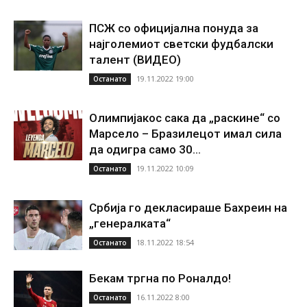
ПСЖ со официјална понуда за
најголемиот светски фудбалски
талент (ВИДЕО)
19.11.2022 19:00
Останато
Олимпијакос сака да „раскине“ со
Марсело – Бразилецот имал сила
да одигра само 30...
19.11.2022 10:09
Останато
Србија го декласираше Бахреин на
„генералката“
18.11.2022 18:54
Останато
Бекам тргна по Роналдо!
16.11.2022 8:00
Останато