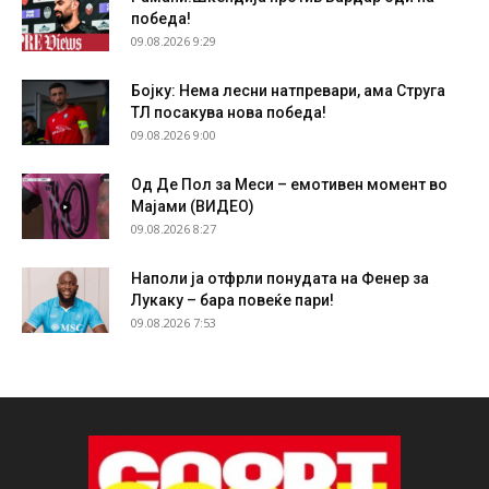
победа!
09.08.2026 9:29
Бојку: Нема лесни натпревари, ама Струга
ТЛ посакува нова победа!
09.08.2026 9:00
Од Де Пол за Меси – емотивен момент во
Мајами (ВИДЕО)
09.08.2026 8:27
Наполи ја отфрли понудата на Фенер за
Лукаку – бара повеќе пари!
09.08.2026 7:53