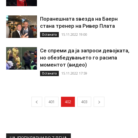
Поранешната ѕвезда на Баерн
стана тренер на Ривер Плата
15.11.2022 19:00
Останато
Се спреми да ја запроси девојката,
но обезбедувањето го расипа
моментот (видео)
15.11.2022 17:59
Останато
401
402
403