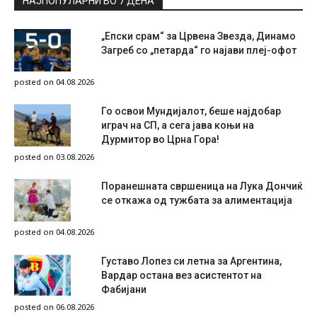
НАЈПОПУЛАРНИ ВО 7 ДЕНА
„Епски срам“ за Црвена Звезда, Динамо
Загреб со „петарда“ го најави плеј-офот
posted on 04.08.2026
Го освои Мундијалот, беше најдобар
играч на СП, а сега јава коњи на
Дурмитор во Црна Гора!
posted on 03.08.2026
Поранешната свршеница на Лука Дончиќ
се откажа од тужбата за алиментација
posted on 04.08.2026
Густаво Лопез си летна за Аргентина,
Вардар остана вез асистентот на
Фабијани
posted on 06.08.2026