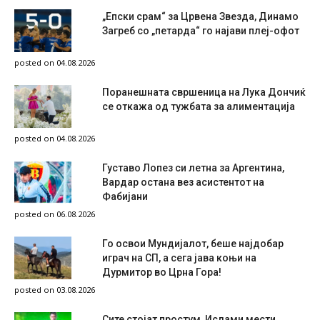
„Епски срам“ за Црвена Звезда, Динамо
Загреб со „петарда“ го најави плеј-офот
posted on 04.08.2026
Поранешната свршеница на Лука Дончиќ
се откажа од тужбата за алиментација
posted on 04.08.2026
Густаво Лопез си летна за Аргентина,
Вардар остана вез асистентот на
Фабијани
posted on 06.08.2026
Го освои Мундијалот, беше најдобар
играч на СП, а сега јава коњи на
Дурмитор во Црна Гора!
posted on 03.08.2026
Сите стојат простум, Ислами мести