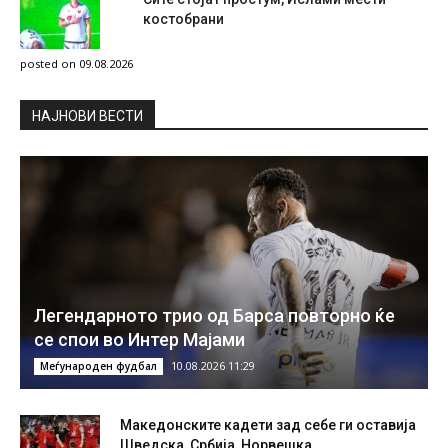
костобрани
posted on 09.08.2026
НAЈНОВИ ВЕСТИ
Легендарното трио од Барса повторно ќе
се спои во Интер Мајами
10.08.2026 11:29
Меѓународен фудбал
Македонските кадети зад себе ги оставија
Шведска, Србија, Норвешка…