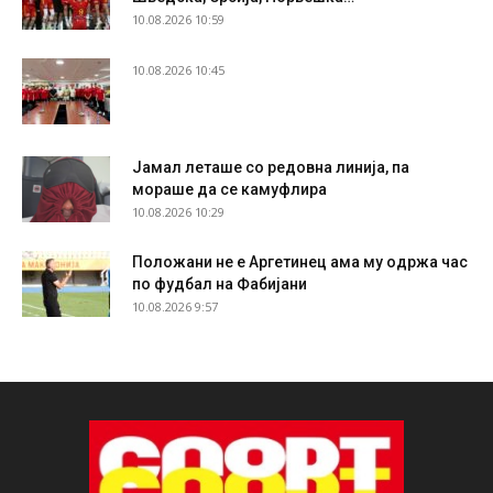
10.08.2026 10:59
10.08.2026 10:45
Јамал леташе со редовна линија, па
мораше да се камуфлира
10.08.2026 10:29
Положани не е Аргетинец ама му одржа час
по фудбал на Фабијани
10.08.2026 9:57