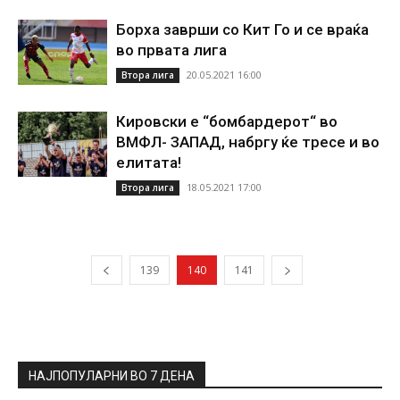
Борха заврши со Кит Го и се враќа
во првата лига
20.05.2021 16:00
Втора лига
Кировски е “бомбардерот“ во
ВМФЛ- ЗАПАД, набргу ќе тресе и во
елитата!
18.05.2021 17:00
Втора лига
139
140
141
НАЈПОПУЛАРНИ ВО 7 ДЕНА