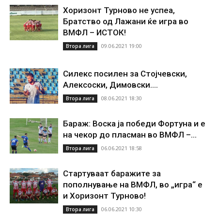
Хоризонт Турново не успеа,
Братство од Лажани ќе игра во
ВМФЛ – ИСТОК!
09.06.2021 19:00
Втора лига
Силекс посилен за Стојчевски,
Алексоски, Димовски….
08.06.2021 18:30
Втора лига
Бараж: Воска ја победи Фортуна и е
на чекор до пласман во ВМФЛ –...
06.06.2021 18:58
Втора лига
Стартуваат баражите за
пополнување на ВМФЛ, во „игра“ е
и Хоризонт Турново!
06.06.2021 10:30
Втора лига