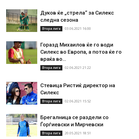
Дуков ќе „стрела“ за Силекс
следна сезона
03.06.2021 16:00
Втора лига
Горазд Михаилов ќе го води
Силекс во Европа, а потоа ќе го
враќа во...
02.06.2021 21:22
Втора лига
Стевица Ристиќ директор на
Силекс
02.06.2021 15:52
Втора лига
Брегалница се раздели со
Ѓорѓиевски и Мирчевски
20.05.2021 18:51
Втора лига