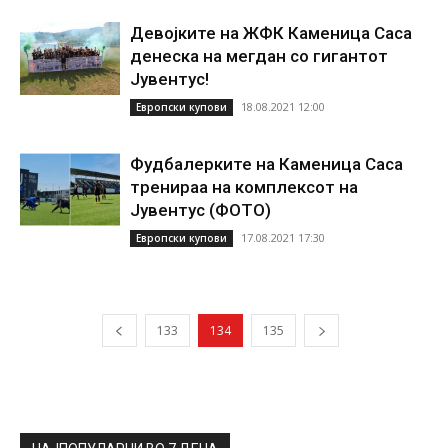
Девојките на ЖФК Каменица Саса
денеска на мегдан со гигантот
Јувентус!
18.08.2021 12:00
Европски купови
Фудбалерките на Каменица Саса
тренираа на комплексот на
Јувентус (ФОТО)
17.08.2021 17:30
Европски купови
133
134
135