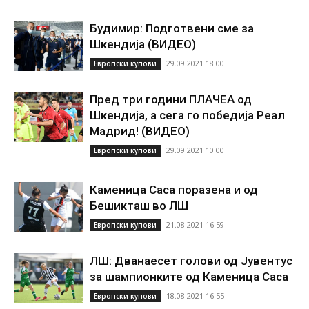
Будимир: Подготвени сме за
Шкендија (ВИДЕО)
29.09.2021 18:00
Европски купови
Пред три години ПЛАЧЕА од
Шкендија, а сега го победија Реал
Мадрид! (ВИДЕО)
29.09.2021 10:00
Европски купови
Каменица Саса поразена и од
Бешикташ во ЛШ
21.08.2021 16:59
Европски купови
ЛШ: Дванаесет голови од Јувентус
за шампионките од Каменица Саса
18.08.2021 16:55
Европски купови