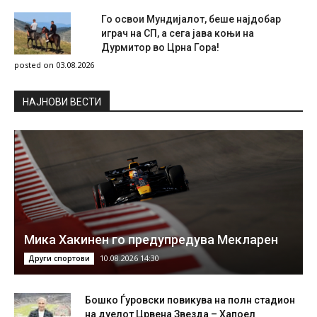
Го освои Мундијалот, беше најдобар
играч на СП, а сега јава коњи на
Дурмитор во Црна Гора!
posted on 03.08.2026
НAЈНОВИ ВЕСТИ
Мика Хакинен го предупредува Мекларен
10.08.2026 14:30
Други спортови
Бошко Ѓуровски повикува на полн стадион
на дуелот Црвена Звезда – Хапоел