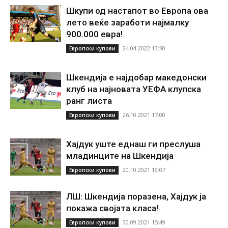
Шкупи од настапот во Европа ова
лето веќе заработи најмалку
900.000 евра!
24.04.2022 13:30
Европски купови
Шкендија е најдобар македонски
клуб на најновата УЕФА клупска
ранг листа
26.10.2021 17:00
Европски купови
Хајдук уште еднаш ги преслуша
младинците на Шкендија
20.10.2021 19:07
Европски купови
ЛШ: Шкендија поразена, Хајдук ја
покажа својата класа!
30.09.2021 15:49
Европски купови