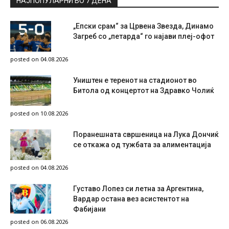
НАЈПОПУЛАРНИ ВО 7 ДЕНА
„Епски срам“ за Црвена Звезда, Динамо
Загреб со „петарда“ го најави плеј-офот
posted on 04.08.2026
Уништен е теренот на стадионот во
Битола од концертот на Здравко Чолиќ
posted on 10.08.2026
Поранешната свршеница на Лука Дончиќ
се откажа од тужбата за алиментација
posted on 04.08.2026
Густаво Лопез си летна за Аргентина,
Вардар остана вез асистентот на
Фабијани
posted on 06.08.2026