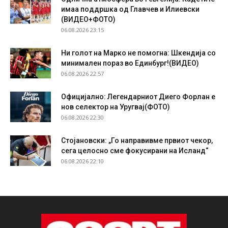
имаа поддршка од Главчев и Илиевски
(ВИДЕО+ФОТО)
06.08.2026 23:15
Ни голот на Марко не помогна: Шкендија со
минимален пораз во Единбург!(ВИДЕО)
06.08.2026 22:57
Официјално: Легендарниот Диего Форлан е
нов селектор на Уругвај(ФОТО)
06.08.2026 22:30
Стојановски: „Го направивме првиот чекор,
сега целосно сме фокусирани на Исланд“
06.08.2026 22:10