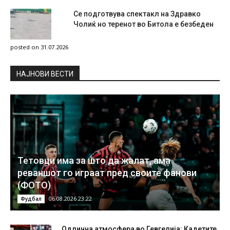
Се подготвува спектакл на Здравко
Чолиќ но теренот во Битола е безбеден
posted on 31.07.2026
НAЈНОВИ ВЕСТИ
Тетовци има за што да жалат, ама
реваншот го играат пред своите фанови
(ФОТО)
06.08.2026 23:22
Фудбал
Одлична атмосфера во Гевгелија: Кадетите