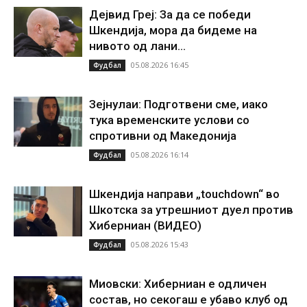
Дејвид Греј: За да се победи
Шкендија, мора да бидеме на
нивото од лани...
05.08.2026 16:45
Фудбал
Зејнулаи: Подготвени сме, иако
тука временските услови со
спротивни од Македонија
05.08.2026 16:14
Фудбал
Шкендија направи „touchdown“ во
Шкотска за утрешниот дуел против
Хиберниан (ВИДЕО)
05.08.2026 15:43
Фудбал
Миовски: Хиберниан е одличен
состав, но секогаш е убаво клуб од