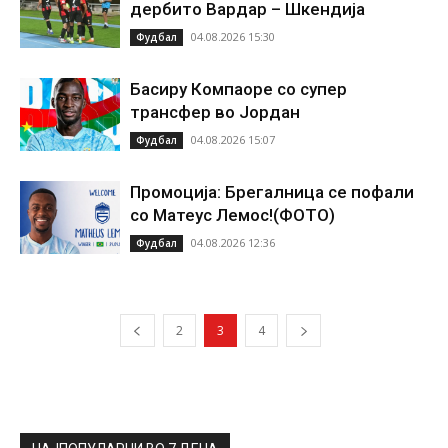
дербито Вардар – Шкендија
04.08.2026 15:30
Фудбал
Басиру Компаоре со супер
трансфер во Јордан
04.08.2026 15:07
Фудбал
Промоција: Брегалница се пофали
со Матеус Лемос!(ФОТО)
04.08.2026 12:36
Фудбал
2
3
4