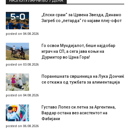
НАЈПОПУЛАРНИ ВО 7 ДЕНА
„Епски срам“ за Црвена Звезда, Динамо
Загреб со „петарда“ го најави плеј-офот
posted on 04.08.2026
Го освои Мундијалот, беше најдобар
играч на СП, а сега јава коњи на
Дурмитор во Црна Гора!
posted on 03.08.2026
Поранешната свршеница на Лука Дончиќ
се откажа од тужбата за алиментација
posted on 04.08.2026
Густаво Лопез си летна за Аргентина,
Вардар остана вез асистентот на
Фабијани
posted on 06.08.2026