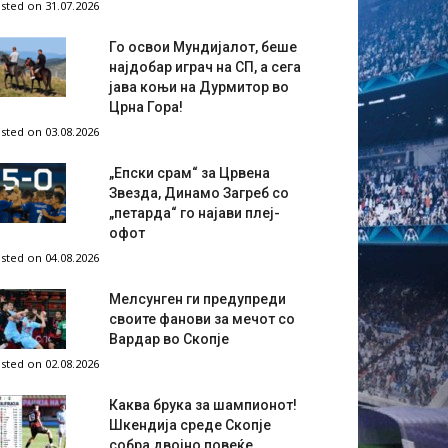
sted on 31.07.2026
Го освои Мундијалот, беше
најдобар играч на СП, а сега
јава коњи на Дурмитор во
Црна Гора!
sted on 03.08.2026
„Епски срам“ за Црвена
Звезда, Динамо Загреб со
„петарда“ го најави плеј-
офот
sted on 04.08.2026
Мелсунген ги предупреди
своите фанови за мечот со
Вардар во Скопје
sted on 02.08.2026
Каква брука за шампионот!
Шкендија среде Скопје
собра двојно повеќе