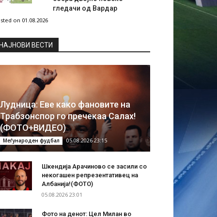
гледачи од Вардар
sted on 01.08.2026
НAЈНОВИ ВЕСТИ
Лудница: Еве како фановите на
Трабзонспор го пречекаа Салах!
(ФОТО+ВИДЕО)
05.08.2026 23:15
Меѓународен фудбал
Шкендија Арачиново се засили со
некогашен репрезентативец на
Албанија!(ФОТО)
05.08.2026 23:01
Фото на денот: Цел Милан во