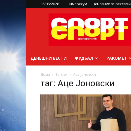
06/08/2026
Импресум
Ценовник за реклам
sportsport.mk
ДЕНЕШНИ ВЕСТИ
ФУДБАЛ
РАКОМЕТ
Дома
Тагови
Аце Јоновски
таг: Аце Јоновски