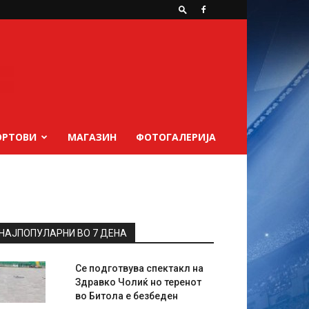
ОРТОВИ
МАГАЗИН
ФОТОГАЛЕРИЈА
НАЈПОПУЛАРНИ ВО 7 ДЕНА
Се подготвува спектакл на
Здравко Чолиќ но теренот
во Битола е безбеден