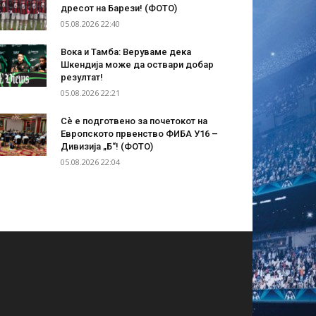
дресот на Барези! (ФОТО)
05.08.2026 22:40
Вока и Тамба: Веруваме дека
Шкендија може да оствари добар
резултат!
05.08.2026 22:21
Сѐ е подготвено за почетокот на
Европското првенство ФИБА У16 –
Дивизија „Б“! (ФОТО)
05.08.2026 22:04