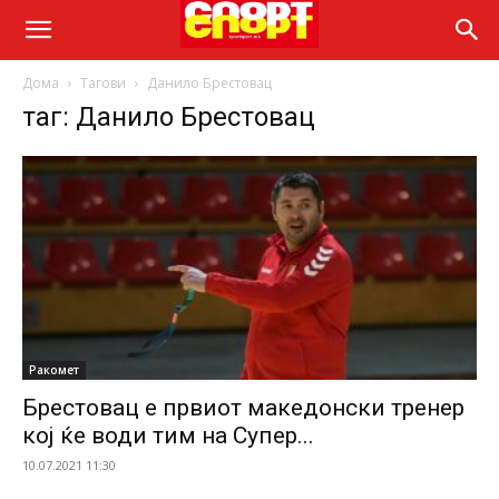
Дома
Тагови
Данило Брестовац
таг: Данило Брестовац
Ракомет
Брестовац е првиот македонски тренер
кој ќе води тим на Супер...
10.07.2021 11:30