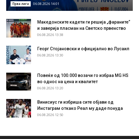
06.08.2026 14:01
Прва лига
Македонските кадети ги решија „фараните“
и заверија пласман на Светско првенство
06.08.2026 13:38
Георг Стојановски и официјално во Лусаил
06.08.2026 13:30
Повеќе од 100.000 возачи го избраа MG HS
во однос на цена и квалитет
06.08.2026 13:20
Винисиус ги избриша сите објави од
Инстаграм откако Реал му даде понуда
06.08.2026 12:50