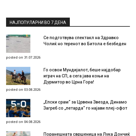
НАЈПОПУЛАРНИ ВО 7 ДЕНА
Се подготвува спектакл на Здравко
Чолиќ но теренот во Битола е безбеден
posted on 31.07.2026
Го освои Мундијалот, беше најдобар
играч на СП, а сега јава коњи на
Дурмитор во Црна Гора!
posted on 03.08.2026
„Епски срам“ за Црвена Звезда, Динамо
Загреб со „петарда“ го најави плеј-офот
posted on 04.08.2026
Поранешната свршеница на Лука Дончиќ