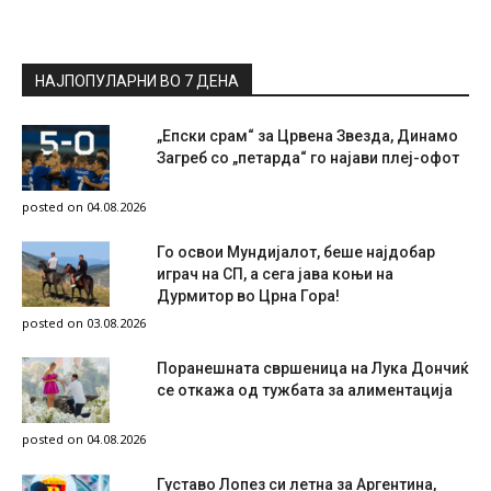
НАЈПОПУЛАРНИ ВО 7 ДЕНА
„Епски срам“ за Црвена Звезда, Динамо
Загреб со „петарда“ го најави плеј-офот
posted on 04.08.2026
Го освои Мундијалот, беше најдобар
играч на СП, а сега јава коњи на
Дурмитор во Црна Гора!
posted on 03.08.2026
Поранешната свршеница на Лука Дончиќ
се откажа од тужбата за алиментација
posted on 04.08.2026
Густаво Лопез си летна за Аргентина,