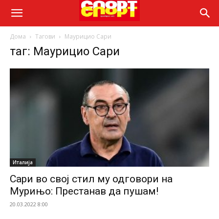
Дома
Тагови
Маурицио Сари
таг: Маурицио Сари
Италија
Сари во свој стил му одговори на
Мурињо: Престанав да пушам!
20.03.2022 8:00