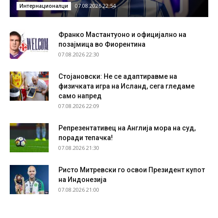
07.08.2026 22:54
Интернационалци
Франко Мастантуоно и официјално на
позајмица во Фиорентина
07.08.2026 22:30
Стојановски: Не се адаптиравме на
физичката игра на Исланд, сега гледаме
само напред
07.08.2026 22:09
Репрезентативец на Англија мора на суд,
поради тепачка!
07.08.2026 21:30
Ристо Митревски го освои Президент купот
на Индонезија
07.08.2026 21:00