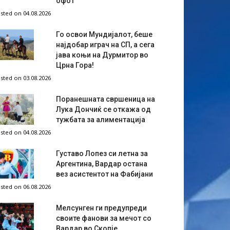
офот
sted on 04.08.2026
Го освои Мундијалот, беше
најдобар играч на СП, а сега
јава коњи на Дурмитор во
Црна Гора!
sted on 03.08.2026
Поранешната свршеница на
Лука Дончиќ се откажа од
тужбата за алиментација
sted on 04.08.2026
Густаво Лопез си летна за
Аргентина, Вардар остана
вез асистентот на Фабијани
sted on 06.08.2026
Мелсунген ги предупреди
своите фанови за мечот со
Вардар во Скопје