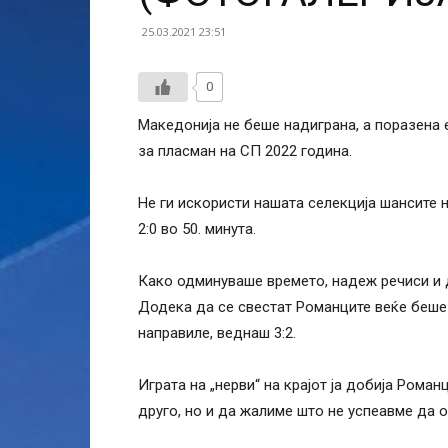
25.03.2021 23:51
0
Македонија не беше надиграна, а поразена 
за пласман на СП 2022 година.
Не ги искористи нашата селекција шансите н
2:0 во 50. минута.
Како одминуваше времето, надеж речиси и д
Додека да се свестат Романците веќе беше 
направиле, веднаш 3:2.
Играта на „нерви“ на крајот ја добија Рома
друго, но и да жалиме што не успеавме да 