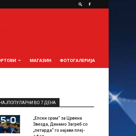
ОРТОВИ
МАГАЗИН
ФОТОГАЛЕРИЈА
НАЈПОПУЛАРНИ ВО 7 ДЕНА
„Епски срам“ за Црвена
Звезда, Динамо Загреб со
„петарда“ го најави плеј-