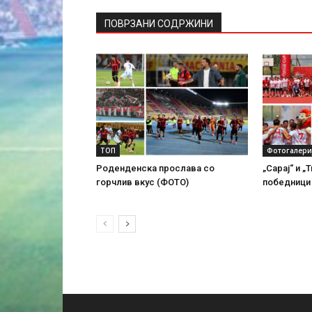
ПОВРЗАНИ СОДРЖИНИ
ТОП
Фотогалери
Роденденска прослава со
„Сарај“ и 
горчлив вкус (ФОТО)
победници 