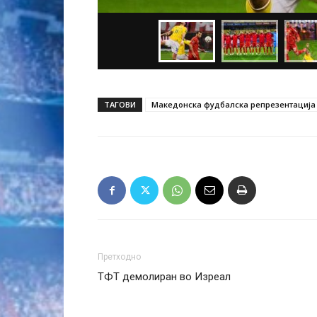
ТАГОВИ
Македонска фудбалска репрезентација
Претходно
ТФТ демолиран во Изреал