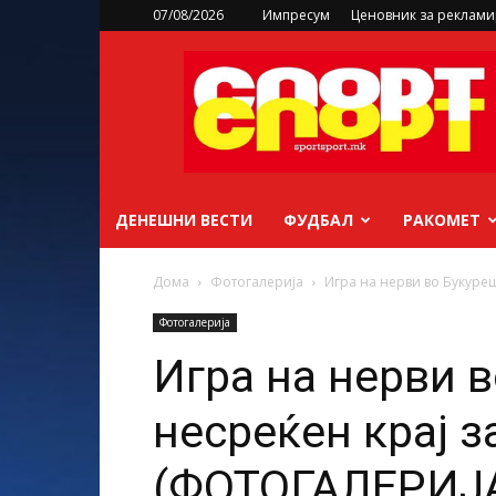
07/08/2026
Импресум
Ценовник за реклам
sportsport.mk
ДЕНЕШНИ ВЕСТИ
ФУДБАЛ
РАКОМЕТ
Дома
Фотогалерија
Игра на нерви во Букуреш
Фотогалерија
Игра на нерви в
несреќен крај 
(ФОТОГАЛЕРИЈ