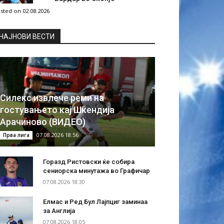
sted on 02.08.2026
НAЈНОВИ ВЕСТИ
Силекс извлече реми на
гостувањето кај Шкендија
Арачиново (ВИДЕО)
07.08.2026 18:56
Прва лига
Горазд Ристовски ќе собира
сениорска минутажа во Графичар
07.08.2026 18:30
Елмас и Ред Бул Лајпциг заминаа
за Англија
07.08.2026 18:05