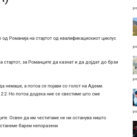
po
е од Романија на стартот од квалификацискиот циклус
po
а стартот, за Романците да казнат и да дојдат до брзи
po
а немаше, а потоа се појави со голот на Адеми.
2:2. Но потоа додека ние се свестиме што сме
po
нците. Освен да им честитаме не ни останува ништо
останеме барем непоразени.