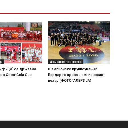
ја
Домашно првенство
„Тигрици“ се државни
Шампионско крунисување:
во Coca-Cola Cup
Вардар го крена шампионскиот
пехар (ФОТОГАЛЕРИЈА)