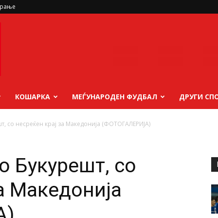
ирање
КОШАРКА
МЕЃУНАРОДЕН ФУДБАЛ
ДРУГИ СП
т, со несреќен крај за Македонија (ФОТОГАЛЕРИЈА)
о Букурешт, со
за Македонија
А)