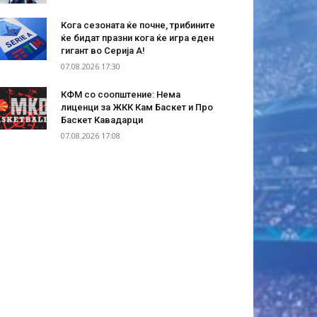
Кога сезоната ќе почне, трибините
ќе бидат празни кога ќе игра еден
гигант во Серија А!
07.08.2026 17:30
КФМ со соопштение: Нема
лиценци за ЖКК Кам Баскет и Про
Баскет Кавадарци
07.08.2026 17:08