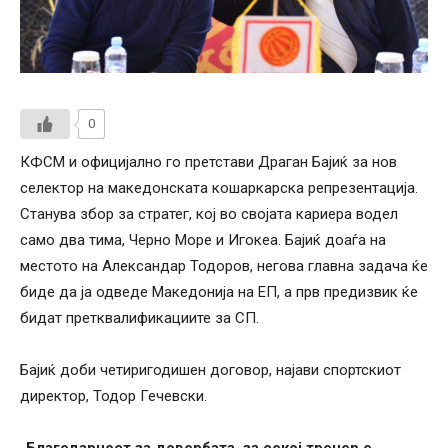
0
КФСМ и официјално го претстави Драган Бајиќ за нов
селектор на македонската кошаркарска репрезентација.
Станува збор за стратег, кој во својата кариера водел
само два тима, Черно Море и Игокеа. Бајиќ доаѓа на
местото на Александар Тодоров, негова главна задача ќе
биде да ја одведе Македонија на ЕП, а прв предизвик ќе
бидат претквалификациите за СП.
Бајиќ доби четиригодишен договор, најави спортскиот
директoр, Тодор Гечевски.
„Благодарност за довербата, за секој тренер е