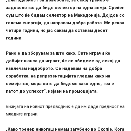
задоволство да биде селектор на една земја. Среќен
сум што ќе бидам селектор на Македонија. Дојдов со
голема енергија, да направам добра работа. Ми рекоа
четири години, но јас сакам да останам десет
години.
Рано е да зборувам за што како. Сите играчи ќе
добијат шанса да играат, ќе се обидеме од секој да
извлечам најдоброто. Се надевам на добра
соработка, на репрезентацијата гледам како на
семејство, мора сите да бидеме како едно, тоа е
патот до успехот“, изјави на промоцијата.
Визијата на новиот предводник е да им даде предност на
младите играчи.
„Како тренер никогаш немам загубено во Скопје. Кога