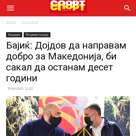
Дома
Кошарка
Кошарка
Репрезентација
Бајиќ: Дојдов да направам
добро за Македонија, би
сакал да останам десет
години
19.04.2021 12:02