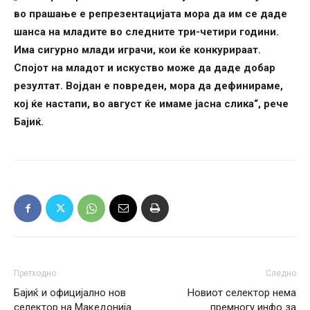
во прашање е репрезентацијата мора да им се даде
шанса на младите во следните три-четири години.
Има сигурно млади играчи, кои ќе конкурираат.
Спојот на младот и искуство може да даде добар
резултат. Војдан е повреден, мора да дефинираме,
кој ќе настапи, во август ќе имаме јасна слика“, рече
Бајиќ.
Претходно
Следно
Бајиќ и официјално нов
Новиот селектор нема
селектор на Македонија
премногу инфо за