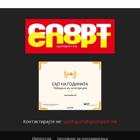
Контактирајте не:
sportsport@sportsport.mk
Импресум
Ценовник за рекламирање