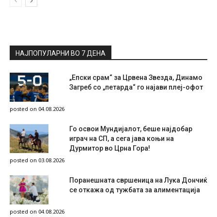
НАЈПОПУЛАРНИ ВО 7 ДЕНА
„Епски срам“ за Црвена Звезда, Динамо
Загреб со „петарда“ го најави плеј-офот
posted on 04.08.2026
Го освои Мундијалот, беше најдобар
играч на СП, а сега јава коњи на
Дурмитор во Црна Гора!
posted on 03.08.2026
Поранешната свршеница на Лука Дончиќ
се откажа од тужбата за алиментација
posted on 04.08.2026