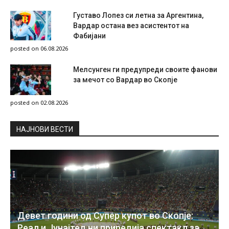
Густаво Лопез си летна за Аргентина,
Вардар остана вез асистентот на
Фабијани
posted on 06.08.2026
Мелсунген ги предупреди своите фанови
за мечот со Вардар во Скопје
posted on 02.08.2026
НAЈНОВИ ВЕСТИ
Девет години од Супер купот во Скопје:
Реал и Јунајтед ни приредија спектакл за