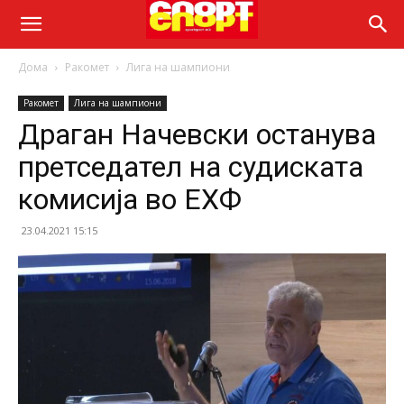
Дома
Ракомет
Лига на шампиони
Ракомет
Лига на шампиони
Драган Начевски останува
претседател на судиската
комисија во ЕХФ
23.04.2021 15:15