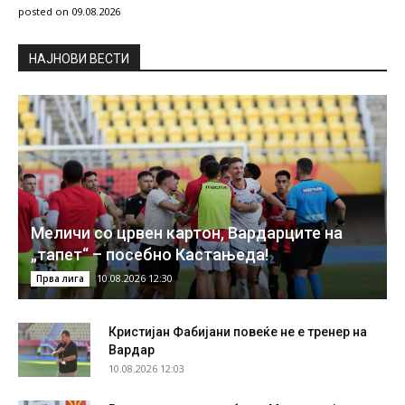
posted on 09.08.2026
НAЈНОВИ ВЕСТИ
Меличи со црвен картон, Вардарците на
„тапет“ – посебно Кастањеда!
10.08.2026 12:30
Прва лига
Кристијан Фабијани повеќе не е тренер на
Вардар
10.08.2026 12:03