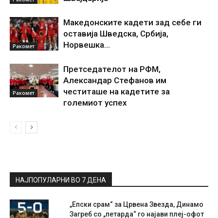
Македонските кадети зад себе ги
оставија Шведска, Србија,
Норвешка…
Ракомет
Претседателот на РФМ,
Александар Стефанов им
честиташе на кадетите за
Ракомет
големиот успех
НАЈПОПУЛАРНИ ВО 7 ДЕНА
„Епски срам“ за Црвена Звезда, Динамо
Загреб со „петарда“ го најави плеј-офот