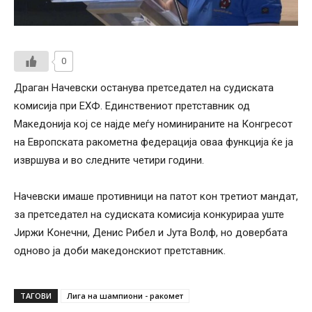
0
Драган Начевски останува претседател на судиската
комисија при ЕХФ. Единствениот претставник од
Македонија кој се најде меѓу номинираните на Конгресот
на Европската ракометна федерација оваа функција ќе ја
извршува и во следните четири години.
Начевски имаше противници на патот кон третиот мандат,
за претседател на судиската комисија конкурираа уште
Јиржи Конечни, Денис Рибел и Јута Волф, но довербата
одново ја доби македонскиот претставник.
ТАГОВИ
Лига на шампиони - ракомет