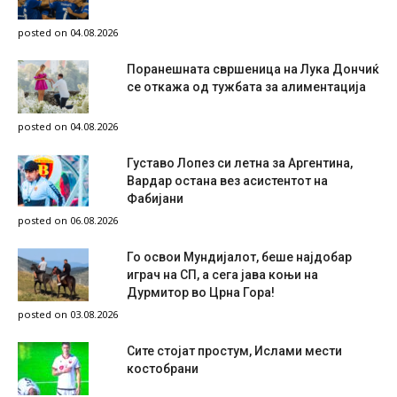
posted on 04.08.2026
Поранешната свршеница на Лука Дончиќ
се откажа од тужбата за алиментација
posted on 04.08.2026
Густаво Лопез си летна за Аргентина,
Вардар остана вез асистентот на
Фабијани
posted on 06.08.2026
Го освои Мундијалот, беше најдобар
играч на СП, а сега јава коњи на
Дурмитор во Црна Гора!
posted on 03.08.2026
Сите стојат простум, Ислами мести
костобрани