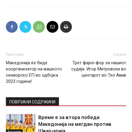
Претходно
Следно
Македонија ќе биде
Трет фајнл-фор за нашиот
коорганизатор на машкото
судија: Игор Митровски во
сениорско ЕП во одбојка
центарот во Тел Авив
2023 година!
ПОВРЗАНИ СОДРЖИНИ
Време е за втора победа:
Македонија на мегдан против
Швајцарија
Ракомет