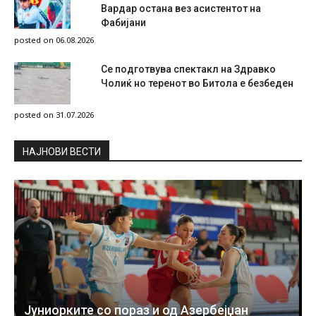
Вардар остана вез асистентот на
Фабијани
posted on 06.08.2026
Се подготвува спектакл на Здравко
Чолиќ но теренот во Битола е безбеден
posted on 31.07.2026
НAЈНОВИ ВЕСТИ
Јуниорките со пораз и од Азербејџан