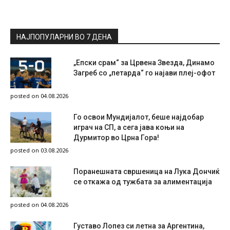
НАЈПОПУЛАРНИ ВО 7 ДЕНА
„Епски срам“ за Црвена Звезда, Динамо
Загреб со „петарда“ го најави плеј-офот
posted on 04.08.2026
Го освои Мундијалот, беше најдобар
играч на СП, а сега јава коњи на
Дурмитор во Црна Гора!
posted on 03.08.2026
Поранешната свршеница на Лука Дончиќ
се откажа од тужбата за алиментација
posted on 04.08.2026
Густаво Лопез си летна за Аргентина,