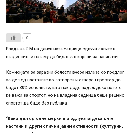
0
Влада на Р.М на денешната седница одлучи салите и
стадионите и натаму да бидат затворени за навивачи.
Комисијата за заразни болести вчера излезе со предлог
за дел од настаните во затворен и отворен простор да
бидат 30% исполнети, што пак даде надеж дека истото
ќе важи за спортот, но на владина седница беше решено
спортот да биде без публика.
“Како дел од овие мерки е и одлуката дека сите
настани и други слични јавни активности (културни,