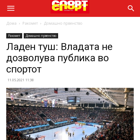
Дома
Ракомет
Домашно првенство
Ракомет
Домашно првенство
Ладен туш: Владата не
дозволува публика во
спортот
11.05.2021 11:38