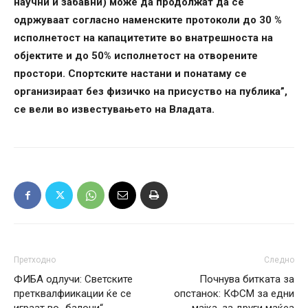
научни и забавни) може да продолжат да се
одржуваат согласно наменските протоколи до 30 %
исполнетост на капацитетите во внатрешноста на
објектите и до 50% исполнетост на отворените
простори. Спортските настани и понатаму се
организираат без физичко на присуство на публика”,
се вели во известувањето на Владата.
Претходно
Следно
ФИБА одлучи: Светските
Почнува битката за
претквалфиикации ќе се
опстанок: КФСМ за едни