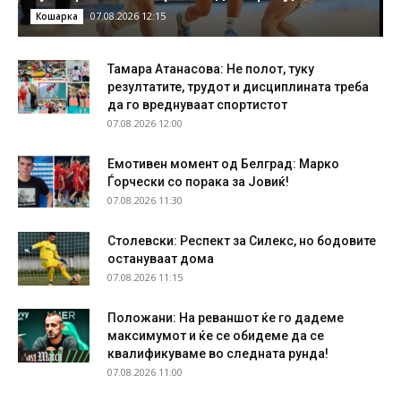
07.08.2026 12:15
Кошарка
Тамара Атанасова: Не полот, туку
резултатите, трудот и дисциплината треба
да го вреднуваат спортистот
07.08.2026 12:00
Емотивен момент од Белград: Марко
Ѓорчески со порака за Јовиќ!
07.08.2026 11:30
Столевски: Респект за Силекс, но бодовите
остануваат дома
07.08.2026 11:15
Положани: На реваншот ќе го дадеме
максимумот и ќе се обидеме да се
квалификуваме во следната рунда!
07.08.2026 11:00