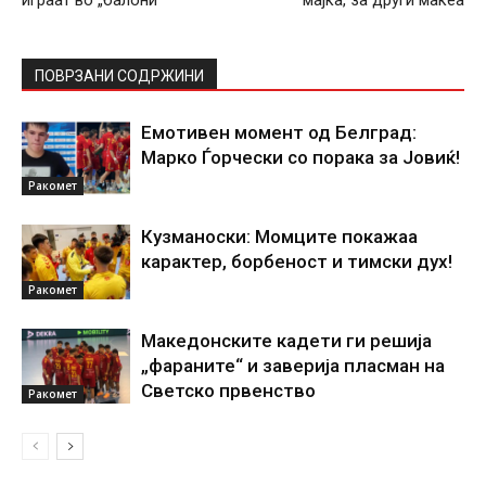
играат во „балони“
мајка, за други маќеа
ПОВРЗАНИ СОДРЖИНИ
Емотивен момент од Белград:
Марко Ѓорчески со порака за Јовиќ!
Ракомет
Кузманоски: Момците покажаа
карактер, борбеност и тимски дух!
Ракомет
Македонските кадети ги решија
„фараните“ и заверија пласман на
Светско првенство
Ракомет