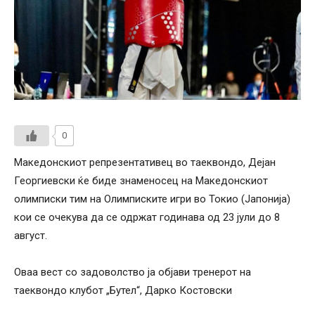
0
Македонскиот репрезентативец во таеквондо, Дејан
Георгиевски ќе биде знаменосец на Македонскиот
олимписки тим на Олимписките игри во Токио (Јапонија)
кои се очекува да се одржат годинава од 23 јули до 8
август.
Оваа вест со задоволство ја објави тренерот на
таеквондо клубот „Бутел“, Дарко Костовски