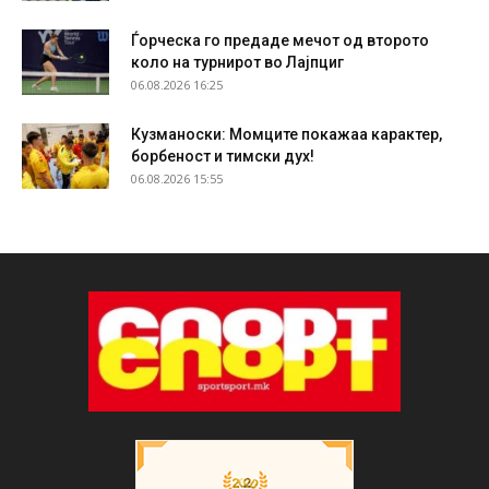
Ѓорческа го предаде мечот од второто
коло на турнирот во Лајпциг
06.08.2026 16:25
Кузманоски: Момците покажаа карактер,
борбеност и тимски дух!
06.08.2026 15:55