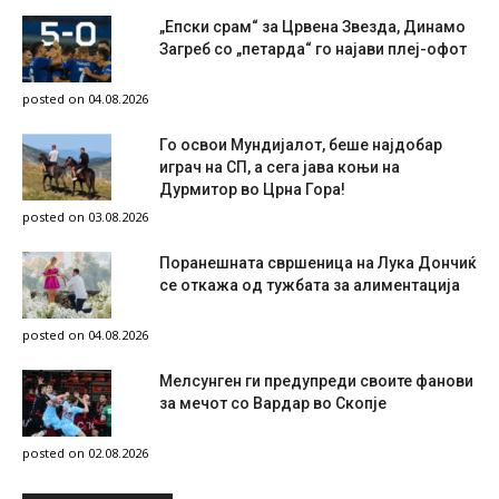
„Епски срам“ за Црвена Звезда, Динамо
Загреб со „петарда“ го најави плеј-офот
posted on 04.08.2026
Го освои Мундијалот, беше најдобар
играч на СП, а сега јава коњи на
Дурмитор во Црна Гора!
posted on 03.08.2026
Поранешната свршеница на Лука Дончиќ
се откажа од тужбата за алиментација
posted on 04.08.2026
Мелсунген ги предупреди своите фанови
за мечот со Вардар во Скопје
posted on 02.08.2026