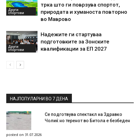
трка што ги поврзува спортот,
Други
природата и хуманоста повторно
спортови
во Маврово
Надежите ги стартуваа
подготовките за Зонските
Други
квалификации за ЕП 2027
спортови
НАЈПОПУЛАРНИ ВО 7 ДЕНА
Се подготвува спектакл на Здравко
Чолиќ но теренот во Битола е безбеден
posted on 31.07.2026