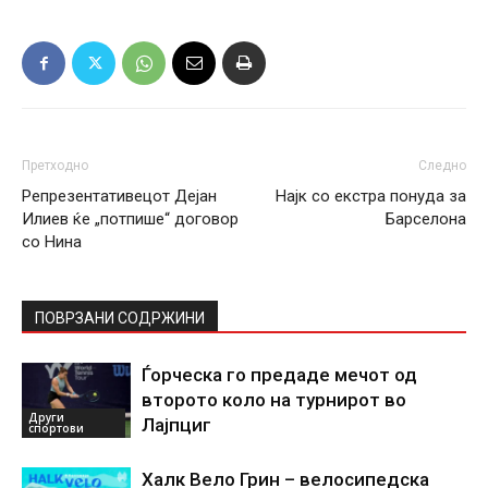
Претходно
Следно
Репрезентативецот Дејан
Најк со екстра понуда за
Илиев ќе „потпише“ договор
Барселона
со Нина
ПОВРЗАНИ СОДРЖИНИ
Ѓорческа го предаде мечот од
второто коло на турнирот во
Други
Лајпциг
спортови
Халк Вело Грин – велосипедска