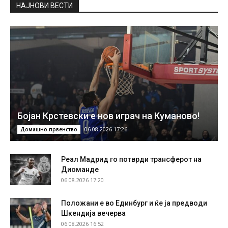
НAЈНОВИ ВЕСТИ
Бојан Крстевски е нов играч на Куманово!
06.08.2026 17:26
Домашно првенство
Реал Мадрид го потврди трансферот на
Диоманде
06.08.2026 17:20
Положани е во Единбург и ќе ја предводи
Шкендија вечерва
06.08.2026 16:52