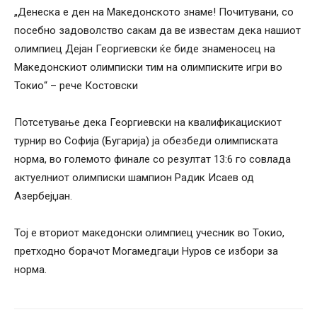
„Денеска е ден на Македонското знаме! Почитувани, со
посебно задоволство сакам да ве известам дека нашиот
олимпиец Дејан Георгиевски ќе биде знаменосец на
Македонскиот олимписки тим на олимписките игри во
Токио“ – рече Костовски
Потсетување дека Георгиевски на квалификацискиот
турнир во Софија (Бугарија) ја обезбеди олимписката
норма, во големото финале со резултат 13:6 го совлада
актуелниот олимписки шампион Радик Исаев од
Азербејџан.
Тој е вториот македонски олимпиец учесник во Токио,
претходно борачот Могамедгаџи Нуров се избори за
норма.