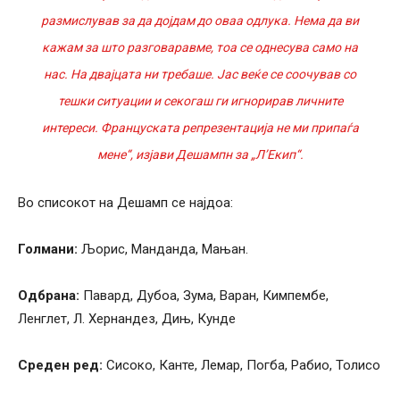
размислував за да дојдам до оваа одлука. Нема да ви
кажам за што разговаравме, тоа се однесува само на
нас. На двајцата ни требаше. Јас веќе се соочував со
тешки ситуации и секогаш ги игнорирав личните
интереси. Француската репрезентација не ми припаѓа
мене“, изјави Дешампн за „Л’Екип“.
Во списокот на Дешамп се најдоа:
Голмани:
Љорис, Манданда, Мањан.
Одбрана:
Павард, Дубоа, Зума, Варан, Кимпембе,
Ленглет, Л. Хернандез, Дињ, Кунде
Среден ред:
Сисоко, Канте, Лемар, Погба, Рабио, Толисо