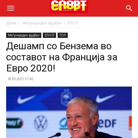
Дома
Меѓународен фудбал
ЕП/СП
Меѓународен фудбал
ЕП/СП
ТОП
Дешамп со Бензема во
составот на Франција за
Евро 2020!
18.05.2021 21:45