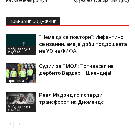
на „Монтенегро Куп“
круна во Турција! (ВИДЕО)
ПОВРЗАНИ СОДРЖИНИ
“Нема да се повтори“: Инфантино
се извини, ама ја доби поддршката
Меѓународен
на УО на ФИФА!
фудбал
Судии за ПМФЛ: Трпчевски на
дербито Вардар – Шкендија!
Прва лига
Реал Мадрид го потврди
трансферот на Диоманде
Меѓународен
фудбал