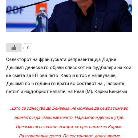
0
Селекторот на француската репрезентација Дидие
Дешамп денеска го објави списокот на фудбалери на кои
ќе смета за ЕП ова лето. Како и штос е најавуваше,
Дешамп по 6 години го врати во составот на „Галските
петли“ и најдобриот напаѓач на Реал (М), Карим Бензема.
„Што се однесува до Бензема, не можеме да се вратиме во
времето и да смениме нешто. Најважно е денес и утре.
Преземени се важни чекори, се сретнавме со Карим.
Разговаравме долго. По состанокот, долго време