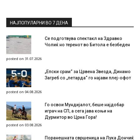
НАЈПОПУЛАРНИ ВО 7 ДЕНА
Се подготвува спектакл на Здравко
Чолиќ но теренот во Битола е безбеден
posted on 31.07.2026
„Епски срам“ за Црвена Звезда, Динамо
Загреб со „петарда“ го најави плеј-офот
posted on 04.08.2026
Го освои Мундијалот, беше најдобар
играч на СП, а сега јава коњи на
Дурмитор во Црна Гора!
posted on 03.08.2026
Поранешната свршеница на Лука Дончиќ