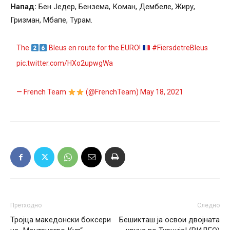
Напад:
Бен Једер, Бензема, Коман, Дембеле, Жиру,
Гризман, Мбапе, Турам.
The
Bleus en route for the EURO!
#FiersdetreBleus
pic.twitter.com/HXo2upwgWa
— French Team
(@FrenchTeam)
May 18, 2021
Претходно
Следно
Тројца македонски боксери
Бешикташ ја освои двојната