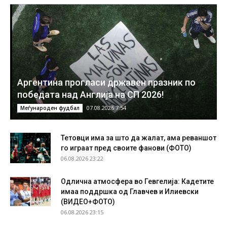
Аргентина прогласи државен празник по
победата над Англија на СП 2026!
07.08.2026 7:54
Меѓународен фудбал
Тетовци има за што да жалат, ама реваншот
го играат пред своите фанови (ФОТО)
06.08.2026 23:22
Одлична атмосфера во Гевгелија: Кадетите
имаа поддршка од Главчев и Илиевски
(ВИДЕО+ФОТО)
06.08.2026 23:15