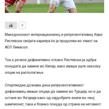
0
Македонскиот интернационалец и репрезентативец Кире
Ристевски својата кариера ќе ја продолжи во тимот на
АЕЛ Лимасол.
Тоа е речиси дефинитивно откако Ристевски ја одбра
понудата да замине во Кипар, иако имаше уште неколку
опции на располагање.
Спортмедиа дознава дека репрезентативниот
дефанзивец имаше опција да замине во Турција, но и да
остане во Унгарија како од најдобрите екипи во овој
шампионат, така и бланко понуда од страна на неговиот