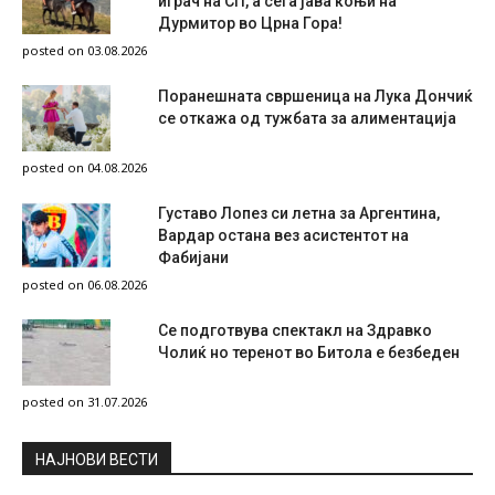
играч на СП, а сега јава коњи на
Дурмитор во Црна Гора!
posted on 03.08.2026
Поранешната свршеница на Лука Дончиќ
се откажа од тужбата за алиментација
posted on 04.08.2026
Густаво Лопез си летна за Аргентина,
Вардар остана вез асистентот на
Фабијани
posted on 06.08.2026
Се подготвува спектакл на Здравко
Чолиќ но теренот во Битола е безбеден
posted on 31.07.2026
НAЈНОВИ ВЕСТИ