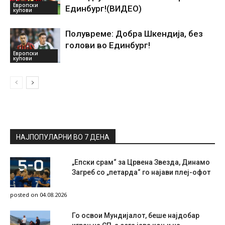
Европски
Единбург!(ВИДЕО)
купови
Полувреме: Добра Шкендија, без
голови во Единбург!
Европски
купови
НАЈПОПУЛАРНИ ВО 7 ДЕНА
„Епски срам“ за Црвена Звезда, Динамо
Загреб со „петарда“ го најави плеј-офот
posted on 04.08.2026
Го освои Мундијалот, беше најдобар