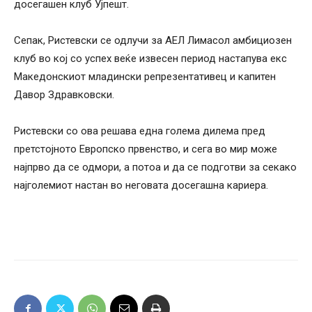
досегашен клуб Ујпешт.
Сепак, Ристевски се одлучи за АЕЛ Лимасол амбициозен
клуб во кој со успех веќе извесен период настапува екс
Македонскиот младински репрезентативец и капитен
Давор Здравковски.
Ристевски со ова решава една голема дилема пред
претстојното Европско првенство, и сега во мир може
најпрво да се одмори, а потоа и да се подготви за секако
најголемиот настан во неговата досегашна кариера.