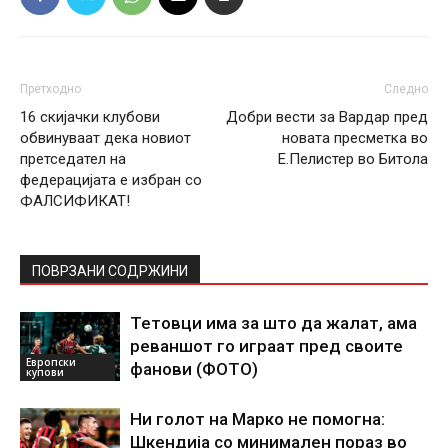
Претходно
Следно
16 скијачки клубови
Добри вести за Вардар пред
обвинуваат дека новиот
новата пресметка во
претседател на
Е.Пелистер во Битола
федерацијата е избран со
ФАЛСИФИКАТ!
ПОВРЗАНИ СОДРЖИНИ
Тетовци има за што да жалат, ама
реваншот го играат пред своите
Европски
фанови (ФОТО)
купови
Ни голот на Марко не помогна:
Шкендија со минимален пораз во