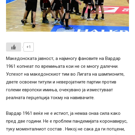
+1
Македонската јавност, а најмногу фановите на Вардар
1961 копнеат по времињата кои не се многу далечни.
Успехот на македонскиот тим во Лигата на шампионите,
двете освоени титули и неверојатните партии против
големи европски имиња, очекувано ја изместуваат
реалната перцепција токму на навивачите.
Вардар 1961 веќе не е истиот, ја немаа онаа сила како
пред две години. Не е проблем пандемијата коронавирус,
туку моменталниот состав . Никој не сака да ги потцени,