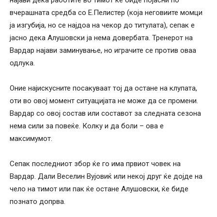
вчерашната средба со Е.Пелистер (која неговиите момци
ја изгубија, но се најдоа на чекор до титулата), сепак е
јасно дека Алушовски ја нема довербата. Тренерот на
Вардар најави заминување, но играчите се против оваа
одлука.
Оние најискусните посакуваат тој да остане на клупата,
оти во овој момент ситуацијата не може да се промени.
Вардар со овој состав или составот за следната сезона
нема сили за повеќе. Колку и да боли – ова е
максимумот.
Сепак последниот збор ќе го има првиот човек на
Вардар. Дали Веселин Вујовиќ или некој друг ќе дојде на
чело на тимот или пак ќе остане Алушовски, ќе биде
познато допрва.