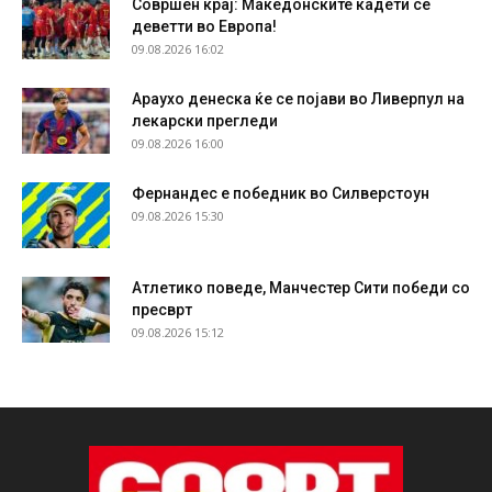
Совршен крај: Македонските кадети се
деветти во Европа!
09.08.2026 16:02
Араухо денеска ќе се појави во Ливерпул на
лекарски прегледи
09.08.2026 16:00
Фернандес е победник во Силверстоун
09.08.2026 15:30
Атлетико поведе, Манчестер Сити победи со
пресврт
09.08.2026 15:12