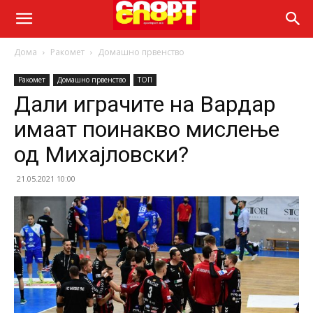
Дома
Ракомет
Домашно првенство
Ракомет
Домашно првенство
ТОП
Дали играчите на Вардар
имаат поинакво мислење
од Михајловски?
21.05.2021 10:00