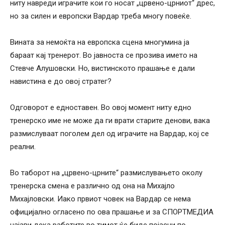
ниту навреди играчите кои го носат „црвено-црниот“ дрес,
но за силен и европски Вардар треба многу повеќе.
Вината за немоќта на европска сцена многумина ја
бараат кај тренерот. Во јавноста се прозива името на
Стевче Алушовски. Но, вистинското прашање е дали
навистина е до овој стратег?
Одговорот е едноставен. Во овој момент ниту едно
тренерско име не може да ги врати старите денови, вака
размислуваат поголем дел од играчите на Вардар, кој се
реални.
Во таборот на „црвено-црните“ размислувањето околу
тренерска смена е различно од она на Михајло
Михајловски. Иако првиот човек на Вардар се нема
официјално огласено по ова прашање и за СПОРТМЕДИА
најави дека работите во тимот ќе биде појасни по