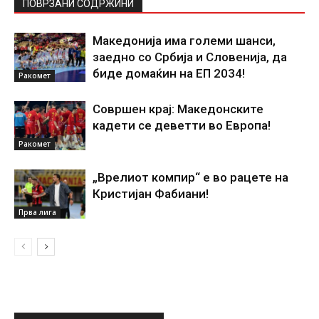
ПОВРЗАНИ СОДРЖИНИ
Македонија има големи шанси,
заедно со Србија и Словенија, да
биде домаќин на ЕП 2034!
Ракомет
Совршен крај: Македонските
кадети се деветти во Европа!
Ракомет
„Врелиот компир“ е во рацете на
Кристијан Фабиани!
Прва лига