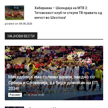
Хиберниан – Шкендија на МТВ 2:
Тетовскиот клуб ги откупи ТВ правата од
мечот во Шкотска!
posted on 04.08.2026
НAЈНОВИ ВЕСТИ
Македонија има големи шанси, заедно со
Србија и Словенија, да биде домаќин на ЕП
2034!
09.08.2026 16:30
Ракомет