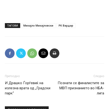
ТАГОВИ
Михајло Михајловски
РК Вардар
Претходно
Следно
И Драшко Ѓорѓевиќ на
Познати се финалистите за
излезна врата од „Градски
МВП признанието во НБА-
парк“
лига