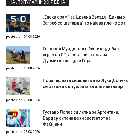
НАЈПОПУЛАРНИ ВО 7 ДЕНА
„Епски срам“ за Црвена Звезда, Динамо
Загреб со „петарда“ го најави плеј-офот
posted on 04.08.2026
Го освои Мундијалот, беше најдобар
играч на СП, а сега јава коњи на
Дурмитор во Црна Гора!
posted on 03.08.2026
Поранешната свршеница на Лука Дончиќ
се откажа од тужбата за алиментација
posted on 04.08.2026
Густаво Лопез си летна за Аргентина,
Вардар остана вез асистентот на
Фабијани
posted on 06.08.2026