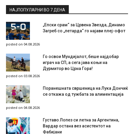
НАЈПОПУЛАРНИ ВО 7 ДЕНА
„Епски срам“ за Црвена Звезда, Динамо
Загреб со „петарда“ го најави плеј-офот
posted on 04.08.2026
Го освои Мундијалот, беше најдобар
играч на СП, а сега јава коњи на
Дурмитор во Црна Гора!
posted on 03.08.2026
Поранешната свршеница на Лука Дончиќ
се откажа од тужбата за алиментација
posted on 04.08.2026
Густаво Лопез си летна за Аргентина,
Вардар остана вез асистентот на
Фабијани