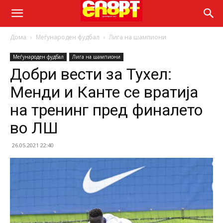
Дома
Меѓународен фудбал
Лига на шампиони
Меѓународен фудбал
Лига на шампиони
Добри вести за Тухел:
Менди и Канте се вратија
на тренинг пред финалето
во ЛШ
26.05.2021 22:40