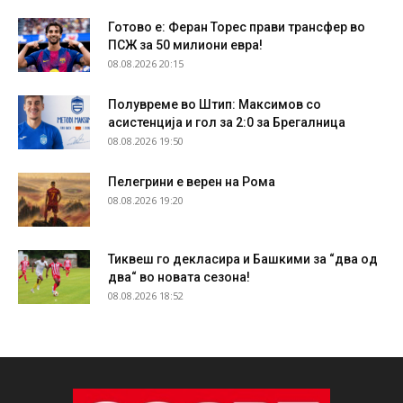
Готово е: Феран Торес прави трансфер во
ПСЖ за 50 милиони евра!
08.08.2026 20:15
Полувреме во Штип: Максимов со
асистенција и гол за 2:0 за Брегалница
08.08.2026 19:50
Пелегрини е верен на Рома
08.08.2026 19:20
Тиквеш го декласира и Башкими за “два од
два“ во новата сезона!
08.08.2026 18:52