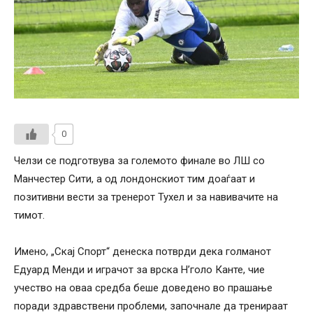
0
Челзи се подготвува за големото финале во ЛШ со
Манчестер Сити, а од лондонскиот тим доаѓаат и
позитивни вести за тренерот Тухел и за навивачите на
тимот.
Имено, „Скај Спорт“ денеска потврди дека голманот
Едуард Менди и играчот за врска Н’голо Канте, чие
учество на оваа средба беше доведено во прашање
поради здравствени проблеми, започнале да тренираат