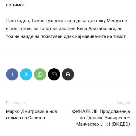
со тимот.
Претходно, Томас Тухел истакна дека доколку Менди не
е подготвен, на голот ќе застане Кепа Аризабалага, но
тоа не наиде на позитивен одек кај навивачите на тимот.
Претходно
Следно
Марко Дмитровиќ е нов
ФИНАЛЕ ЛЕ: Продолженија
голман на Севиља
во Гдањск, Виљареал –
Манчестер Ј. 1:1 (ВИДЕО)