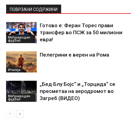
ПОВРЗАНИ СОДРЖИНИ
Готово е: Феран Торес прави
трансфер во ПСЖ за 50 милиони
Меѓународен
евра!
фудбал
Пелегрини е верен на Рома
Италија
„Бед Блу Бојс“ и „Торцида“ се
пресметаа на аеродромот во
Меѓународен
Загреб (ВИДЕО)
фудбал