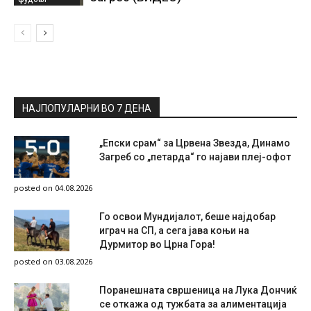
НАЈПОПУЛАРНИ ВО 7 ДЕНА
„Епски срам“ за Црвена Звезда, Динамо
Загреб со „петарда“ го најави плеј-офот
posted on 04.08.2026
Го освои Мундијалот, беше најдобар
играч на СП, а сега јава коњи на
Дурмитор во Црна Гора!
posted on 03.08.2026
Поранешната свршеница на Лука Дончиќ
се откажа од тужбата за алиментација