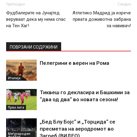
Претходно
Следно
Фудбалерите на Јунајтед
Атлетико Мадрид ја изрече
веруваат дека му нема спас
првата доживотна забрана
на Тен Хаг!
за навивач!
ПОВРЗАНИ СОДРЖИНИ
Пелегрини е верен на Рома
Италија
Тиквеш го декласира и Башкими за
“два од два“ во новата сезона!
Прва лига
„Бед Блу Бојс“ и „Торцида“ се
пресметаа на аеродромот во
Меѓународен
Загреб (ВИДЕО)
фудбал