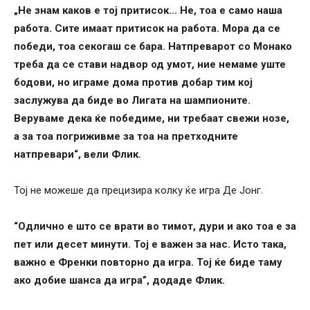
„Не знам каков е тој притисок… Не, тоа е само наша
работа. Сите имаат притисок на работа. Мора да се
победи, тоа секогаш се бара. Натпреварот со Монако
треба да се стави надвор од умот, ние немаме уште
бодови, но играме дома против добар тим кој
заслужува да биде во Лигата на шампионите.
Веруваме дека ќе победиме, ни требаат свежи нозе,
а за тоа погриживме за тоа на претходните
натпревари“, вели Флик.
Тој не можеше да прецизира колку ќе игра Де Јонг.
“Одлично е што се врати во тимот, дури и ако тоа е за
пет или десет минути. Тој е важен за нас. Исто така,
важно е Френки повторно да игра. Тој ќе биде таму
ако добие шанса да игра”, додаде Флик.