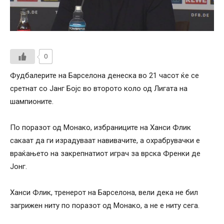
0
Фудбалерите на Барселона денеска во 21 часот ќе се
сретнат со Јанг Бојс во второто коло од Лигата на
шампионите.
По поразот од Монако, избраниците на Ханси Флик
сакаат да ги израдуваат навивачите, а охрабрувачки е
враќањето на закрепнатиот играч за врска Френки де
Јонг.
Ханси Флик, тренерот на Барселона, вели дека не бил
загрижен ниту по поразот од Монако, а не е ниту сега.