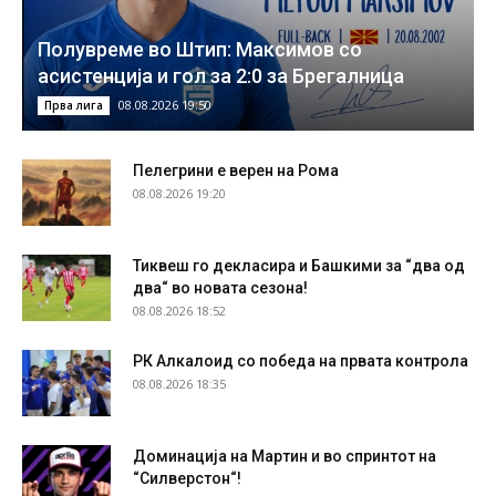
Полувреме во Штип: Максимов со
асистенција и гол за 2:0 за Брегалница
08.08.2026 19:50
Прва лига
Пелегрини е верен на Рома
08.08.2026 19:20
Тиквеш го декласира и Башкими за “два од
два“ во новата сезона!
08.08.2026 18:52
РК Алкалоид со победа на првата контрола
08.08.2026 18:35
Доминација на Мартин и во спринтот на
“Силверстон“!