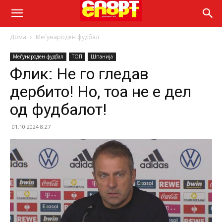
Дома
Меѓународен фудбал
Меѓународен фудбал
ТОП
Шпанија
Флик: Не го гледав
дербито! Но, тоа не е дел
од фудбалот!
01.10.2024 8:27