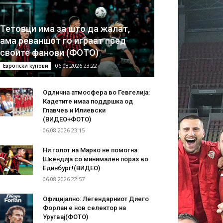
Тетовци има за што да жалат,
ама реваншот го играат пред
своите фанови (ФОТО)
06.08.2026 23:22
Европски купови
Одлична атмосфера во Гевгелија:
Кадетите имаа поддршка од
Главчев и Илиевски
(ВИДЕО+ФОТО)
06.08.2026 23:15
Ни голот на Марко не помогна:
Шкендија со минимален пораз во
Единбург!(ВИДЕО)
06.08.2026 22:57
Официјално: Легендарниот Диего
Форлан е нов селектор на
Уругвај(ФОТО)