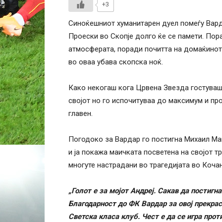
+3
Синоќешниот хуманитарен дуел помеѓу Вард
Проески во Скопје долго ќе се памети. Пор
атмосферата, поради почитта на домаќинот 
во оваа убава скопска ноќ.
Како некогаш кога Црвена Звезда гостуваше
својот но го испочитуваа до максимум и пр
главен.
Погодоко за Вардар го постигна Михаил Ма
и ја покажа маичката посветена на својот т
многуте настрадани во трагедијата во Кочан
„Голот е за мојот Андреј. Сакав да постигна
Благодарност до ФК Вардар за овој прекрас
Светска класа клуб. Чест е да се игра прот