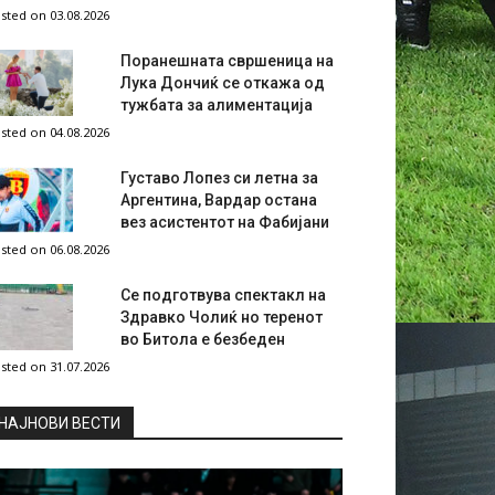
sted on 03.08.2026
Поранешната свршеница на
Лука Дончиќ се откажа од
тужбата за алиментација
sted on 04.08.2026
Густаво Лопез си летна за
Аргентина, Вардар остана
вез асистентот на Фабијани
sted on 06.08.2026
Се подготвува спектакл на
Здравко Чолиќ но теренот
во Битола е безбеден
sted on 31.07.2026
НAЈНОВИ ВЕСТИ