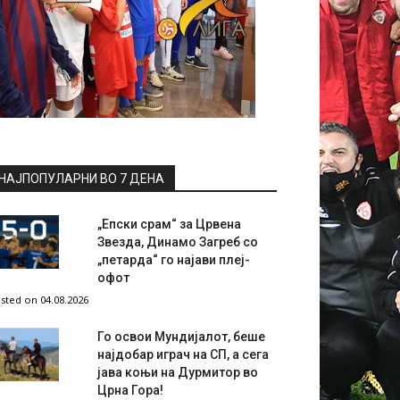
НАЈПОПУЛАРНИ ВО 7 ДЕНА
„Епски срам“ за Црвена
Звезда, Динамо Загреб со
„петарда“ го најави плеј-
офот
sted on 04.08.2026
Го освои Мундијалот, беше
најдобар играч на СП, а сега
јава коњи на Дурмитор во
Црна Гора!