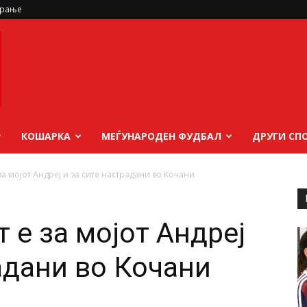
ирање
КОШАРКА
МЕЃУНАРОДЕН ФУДБАЛ
ДРУГИ СП
за мојот Андреј и за сите настрадани во Кочани
 е за мојот Андреј
адани во Кочани