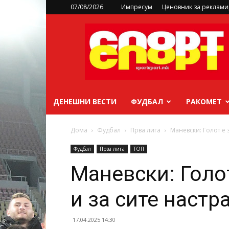
07/08/2026
Импресум
Ценовник за реклам
sportsport.mk
ДЕНЕШНИ ВЕСТИ
ФУДБАЛ
РАКОМЕТ
Дома
Фудбал
Прва лига
Маневски: Голот е 
Фудбал
Прва лига
ТОП
Маневски: Голот
и за сите настр
17.04.2025 14:30