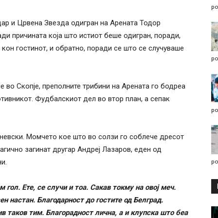
po
ар и Црвена Звезда одигран на Арената Тодор
ади причината која што истиот беше одигран, поради,
кон гостинот, и обратно, поради се што се случуваше
po
 во Скопје, преполните трибини на Арената го бодреа
отивникот. Фудбалскиот дел во втор план, а сепак
po
невски. Момчето кое што во солзи го соблече дресот
рагично загинат другар Андреј Лазаров, еден од
и.
po
м гол. Ете, се случи и тоа. Сакав токму на овој меч.
ен настан. Благодарност до гостите од Белград.
ив таков тим. Благорадност лична, а и клупска што беа