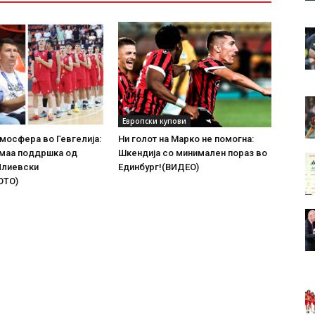
Европски купови
мосфера во Гевгелија:
Ни голот на Марко не помогна:
имаа поддршка од
Шкендија со минимален пораз во
Илиевски
Единбург!(ВИДЕО)
ОТО)