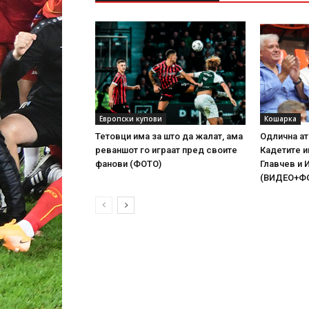
Европски купови
Кошарка
Тетовци има за што да жалат, ама
Одлична ат
реваншот го играат пред своите
Кадетите 
фанови (ФОТО)
Главчев и 
(ВИДЕО+Ф