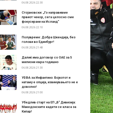
06.08.2026 22:30
Стојановски: „Го направивме
првиот чекор, сега целосно сме
фокусирани на Исланд“
06.08.2026 22:10
Полувреме: Добра Шкендија, без
голови во Единбург!
06.08.2026 21:48
Далиќ има договор со ОАЕ за 5
милиони евра годишно
06.08.2026 21:30
УЕФА за Инфантино: Бојкотот и
натаму е опција, извинувањето не е
доволно!
06.08.2026 21:00
Убедлив старт на ЕП „Б“ Дивизија:
Македонските кадети се класа за
Кипар!