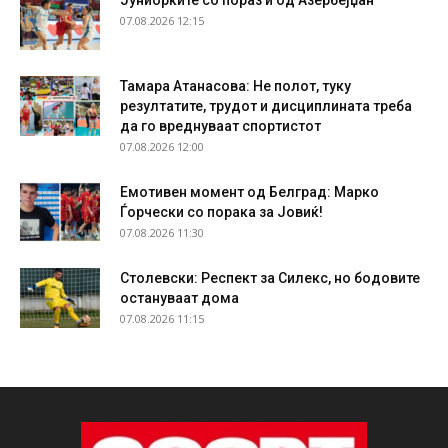
Јуниорките со пораз и од Азербејџан
07.08.2026 12:15
Тамара Атанасова: Не полот, туку
резултатите, трудот и дисциплината треба
да го вреднуваат спортистот
07.08.2026 12:00
Емотивен момент од Белград: Марко
Ѓорчески со порака за Јовиќ!
07.08.2026 11:30
Столевски: Респект за Силекс, но бодовите
остануваат дома
07.08.2026 11:15