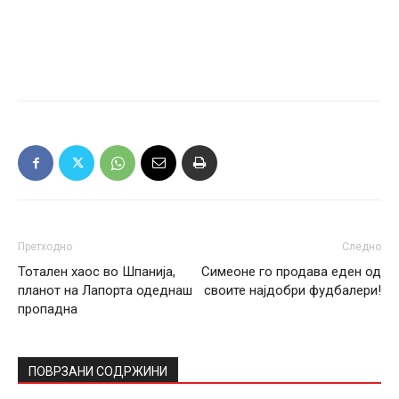
Претходно
Следно
Тотален хаос во Шпанија,
Симеоне го продава еден од
планот на Лапорта одеднаш
своите најдобри фудбалери!
пропадна
ПОВРЗАНИ СОДРЖИНИ