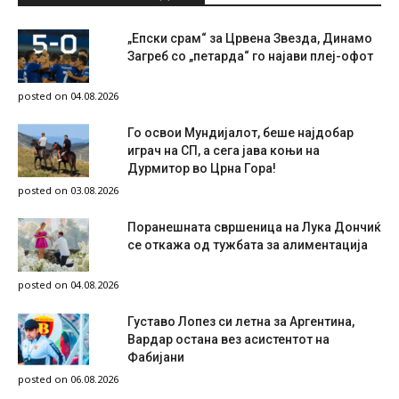
„Епски срам“ за Црвена Звезда, Динамо
Загреб со „петарда“ го најави плеј-офот
posted on 04.08.2026
Го освои Мундијалот, беше најдобар
играч на СП, а сега јава коњи на
Дурмитор во Црна Гора!
posted on 03.08.2026
Поранешната свршеница на Лука Дончиќ
се откажа од тужбата за алиментација
posted on 04.08.2026
Густаво Лопез си летна за Аргентина,
Вардар остана вез асистентот на
Фабијани
posted on 06.08.2026