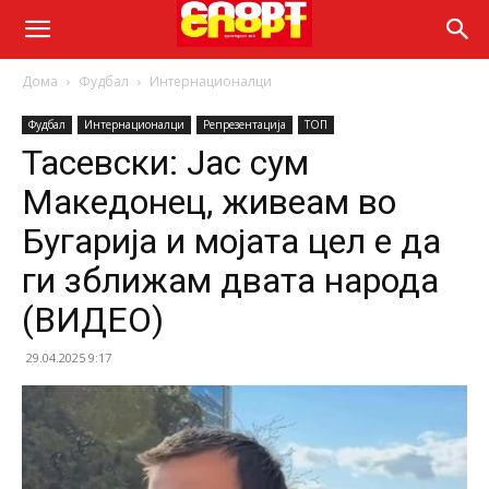
Дома
Фудбал
Интернационалци
Фудбал
Интернационалци
Репрезентација
ТОП
Тасевски: Јас сум
Македонец, живеам во
Бугарија и мојата цел е да
ги зближам двата народа
(ВИДЕО)
29.04.2025 9:17