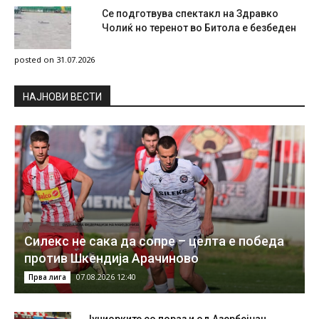
Се подготвува спектакл на Здравко
Чолиќ но теренот во Битола е безбеден
posted on 31.07.2026
НAЈНОВИ ВЕСТИ
Силекс не сака да сопре – целта е победа
против Шкендија Арачиново
07.08.2026 12:40
Прва лига