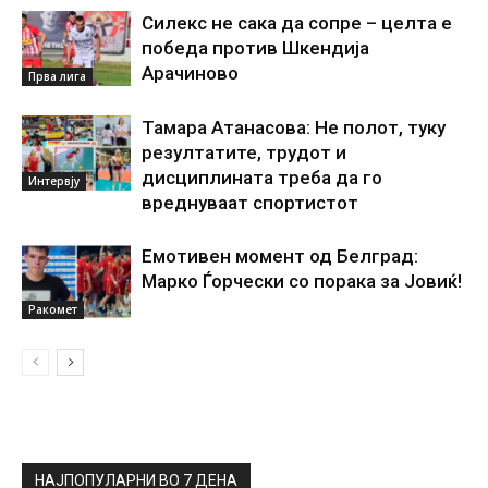
Силекс не сака да сопре – целта е
победа против Шкендија
Арачиново
Прва лига
Тамара Атанасова: Не полот, туку
резултатите, трудот и
дисциплината треба да го
Интервју
вреднуваат спортистот
Емотивен момент од Белград:
Марко Ѓорчески со порака за Јовиќ!
Ракомет
НАЈПОПУЛАРНИ ВО 7 ДЕНА