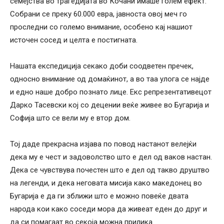
семејства во трагедијата во Кочани имаше голем ефект.
Собрани се преку 60.000 евра, јавноста овој меч го
проследни со големо внимание, особено кај нашиот
источен сосед и целта е постигната.
Нашата експедиција секако доби соодветен пречек,
односно внимание од домаќинот, а во таа улога се најде
и едно наше добро познато лице. Екс репрезентативецот
Дарко Тасевски кој со децении веќе живее во Бугарија и
Софија што се вели му е втор дом.
Тој даде прекрасна изјава по повод настанот велејќи
дека му е чест и задоволство што е дел од ваков настан.
Дека се чувствува почестен што е дел од такво друштво
на легенди, и дека неговата мисија како македонец во
Бугарија е да ги зближи што е можно повеќе двата
народа кои како соседи мора да живеат еден до друг и
да си помагаат во секоја можна прилика.