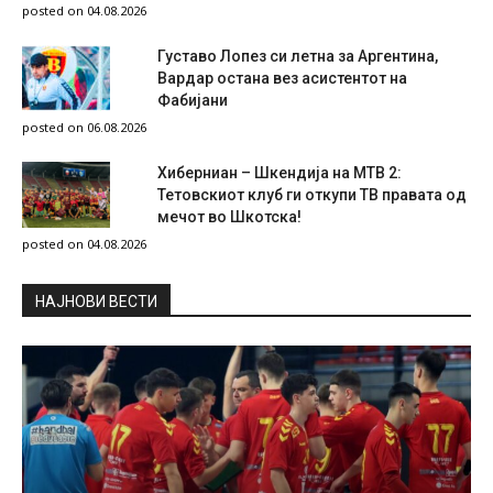
posted on 04.08.2026
Густаво Лопез си летна за Аргентина,
Вардар остана вез асистентот на
Фабијани
posted on 06.08.2026
Хиберниан – Шкендија на МТВ 2:
Тетовскиот клуб ги откупи ТВ правата од
мечот во Шкотска!
posted on 04.08.2026
НAЈНОВИ ВЕСТИ