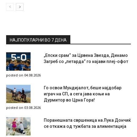
НАЈПОПУЛАРНИ ВО 7 ДЕНА
„Епски срам“ за Црвена Звезда, Динамо
Загреб со „петарда“ го најави плеј-офот
posted on 04.08.2026
Го освои Мундијалот, беше најдобар
играч на СП, а сега јава коњи на
Дурмитор во Црна Гора!
posted on 03.08.2026
Поранешната свршеница на Лука Дончиќ
се откажа од тужбата за алиментација