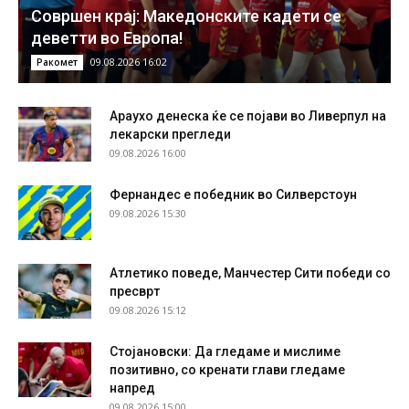
Совршен крај: Македонските кадети се
деветти во Европа!
09.08.2026 16:02
Ракомет
Араухо денеска ќе се појави во Ливерпул на
лекарски прегледи
09.08.2026 16:00
Фернандес е победник во Силверстоун
09.08.2026 15:30
Атлетико поведе, Манчестер Сити победи со
пресврт
09.08.2026 15:12
Стојановски: Да гледаме и мислиме
позитивно, со кренати глави гледаме
напред
09.08.2026 15:00