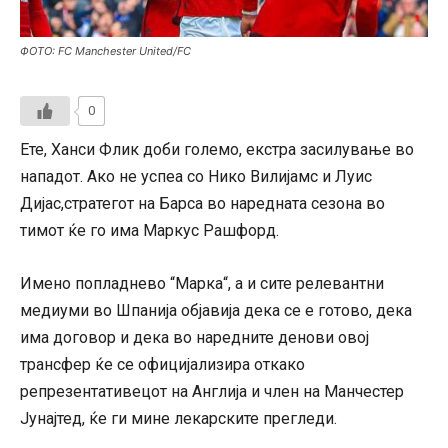
ФОТО: FC Manchester United/FC
0
Ете, Ханси Флик доби големо, екстра засилување во
нападот. Ако не успеа со Нико Вилијамс и Луис
Дијас,стратегот на Барса во наредната сезона во
тимот ќе го има Маркус Рашфорд.
Имено попладнево “Марка“, а и сите релевантни
медиуми во Шпанија објавија дека се е готово, дека
има договор и дека во наредните денови овој
трансфер ќе се официјализира откако
репрезентативецот на Англија и член на Манчестер
Јунајтед, ќе ги мине лекарските прегледи.