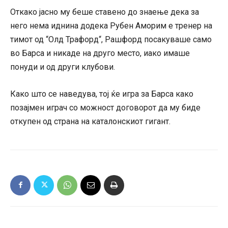
Откако јасно му беше ставено до знаење дека за
него нема иднина додека Рубен Аморим е тренер на
тимот од “Олд Трафорд“, Рашфорд посакуваше само
во Барса и никаде на друго место, иако имаше
понуди и од други клубови.
Како што се наведува, тој ќе игра за Барса како
позајмен играч со можност договорот да му биде
откупен од страна на каталонскиот гигант.