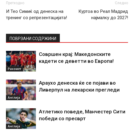
Претходно
Следно
И Тео Симиќ од денеска на
Куртоа во Реал Мадрид
тренинг со репрезентацијата!
најмалку до 2027!
ПОВРЗАНИ СОДРЖИНИ
Совршен крај: Македонските
кадети се деветти во Европа!
Ракомет
Араухо денеска ќе се појави во
Ливерпул на лекарски прегледи
Англија
Атлетико поведе, Манчестер Сити
победи со пресврт
Англија