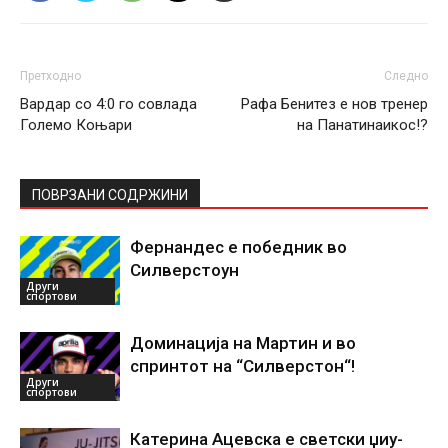
Претходно
Следно
Вардар со 4:0 го совлада
Рафа Бенитез е нов тренер
Големо Коњари
на Панатинаикос!?
ПОВРЗАНИ СОДРЖИНИ
Фернандес е победник во
Силверстоун
Други
спортови
Доминација на Мартин и во
спринтот на “Силверстон“!
Други
спортови
Катерина Ацевска е светски џиу-