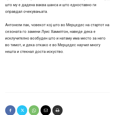
што му е дадена ваква шанса и што едноставно ги
оправдал очекувањата.
Антонели пак, човекот кој што во Мерцедес на стартот на
сезоната го замени Луис Хамилтон, наведе дека е
исклучително возбуден што и натаму има место за него
во тимот, и дека откако е во Мерцедес научил многу
нешта и стекнал доста искуство.