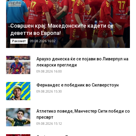
Совршен крај: Македонските кадети се
деветти во Европа!
09.08.2026 16:02
Ракомет
Араухо денеска ќе се појави во Ливерпул на
лекарски прегледи
09.08.2026 16:00
Фернандес е победник во Силверстоун
09.08.2026 15:30
Атлетико поведе, Манчестер Сити победи со
пресврт
09.08.2026 15:12