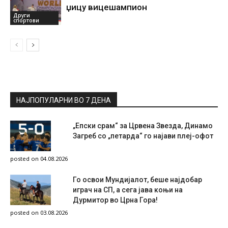
џицу вицешампион
Други
спортови
НАЈПОПУЛАРНИ ВО 7 ДЕНА
„Епски срам“ за Црвена Звезда, Динамо
Загреб со „петарда“ го најави плеј-офот
posted on 04.08.2026
Го освои Мундијалот, беше најдобар
играч на СП, а сега јава коњи на
Дурмитор во Црна Гора!
posted on 03.08.2026