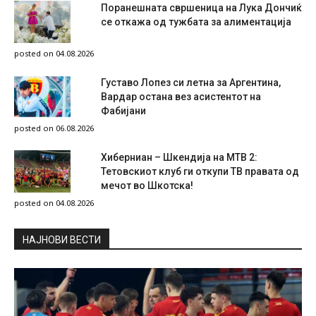
Поранешната свршеница на Лука Дончиќ
се откажа од тужбата за алиментација
posted on 04.08.2026
Густаво Лопез си летна за Аргентина,
Вардар остана вез асистентот на
Фабијани
posted on 06.08.2026
Хиберниан – Шкендија на МТВ 2:
Тетовскиот клуб ги откупи ТВ правата од
мечот во Шкотска!
posted on 04.08.2026
НAЈНОВИ ВЕСТИ