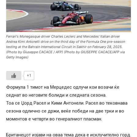
Ferrari's Monegasque driver Charles Leclerc and Mercedes' Italian driver
Andrea Kimi Antonelli drive on the third day of the Formula One pre-season
testing at the Bahrain International Circuit in Sakhir on February 28, 2025.
(Photo by Giuseppe CACACE / AFP) (Photo by GIUSEPPE CACACE/AFP via
Getty Images)
+1
Формула 1 тимот на Мерцедес одлучи кои возачи ќе
седнат во неговите болиди и следната сезона.
Тоа се Џорд Расел и Кими Антонели. Расел во тековнава
сезона одлично се држи, веќе победи на две трки и во
моментов е четврти во генералниот пласман.
Британецот изјави на оваа тема дека е исклучително горд