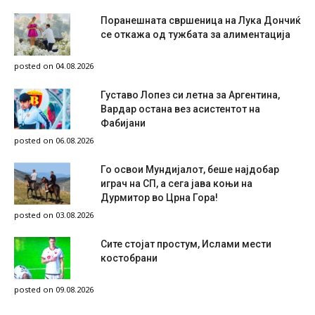
Поранешната свршеница на Лука Дончиќ
се откажа од тужбата за алиментација
posted on 04.08.2026
Густаво Лопез си летна за Аргентина,
Вардар остана вез асистентот на
Фабијани
posted on 06.08.2026
Го освои Мундијалот, беше најдобар
играч на СП, а сега јава коњи на
Дурмитор во Црна Гора!
posted on 03.08.2026
Сите стојат простум, Ислами мести
костобрани
posted on 09.08.2026