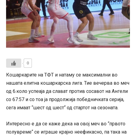
0
Кошаркарите на ТФТ и натаму се максимални во
нашата елитна кошаркарска лига. Тие вечерва во меч
од 6.коло успеаја да слават против сосавот на Ангели
со 67:57 и со тоа ја продолжија победничката серија,
сега имаат “шест од шест“ од стартот на сезоната.
Интересно е да се каже дека на овој меч во “првото
полувреме“ се играше крајно неефикасно, па така на