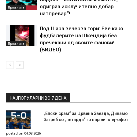
одиграа исклучително добар
Прва лига
натпревар“!
Под Шара вечерва гори: Еве како
фудбалерите на Шкендија беа
пречекани од своите фанови!
Прва лига
(ВИДЕО)
НАЈПОПУЛАРНИ ВО 7 ДЕНА
„Епски срам“ за Црвена Звезда, Динамо
Загреб со „петарда“ го најави плеј-офот
posted on 04.08.2026