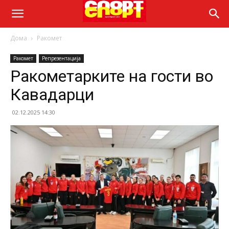
Дома
Ракомет
Ракомет
Репрезентација
Ракометарките на гости во
Кавадарци
02.12.2025 14:30