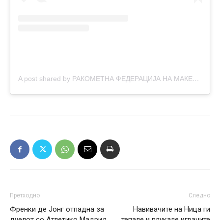
A post shared by РАКОМЕТНА ФЕДЕРАЦИЈА НА МАКЕДОНИЈА (@macedonianhandballfederation)
Претходно
Следно
Френки де Јонг отпадна за
Навивачите на Ница ги
дуелот со Атлетико Мадрид
тепале и плукале играчите