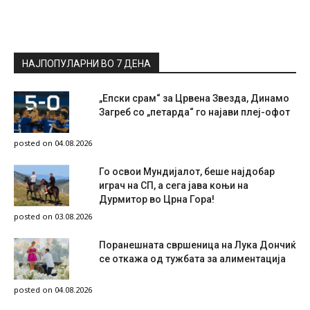
НАЈПОПУЛАРНИ ВО 7 ДЕНА
„Епски срам“ за Црвена Звезда, Динамо
Загреб со „петарда“ го најави плеј-офот
posted on 04.08.2026
Го освои Мундијалот, беше најдобар
играч на СП, а сега јава коњи на
Дурмитор во Црна Гора!
posted on 03.08.2026
Поранешната свршеница на Лука Дончиќ
се откажа од тужбата за алиментација
posted on 04.08.2026