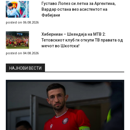
Густаво Лопез си летна за Аргентина,
Вардар остана вез асистентот на
Фабијани
posted on 06.08.2026
Хиберниан – Шкендија на МТВ 2:
Тетовскиот клуб ги откупи ТВ правата од
мечот во Шкотска!
posted on 04.08.2026
НAЈНОВИ ВЕСТИ