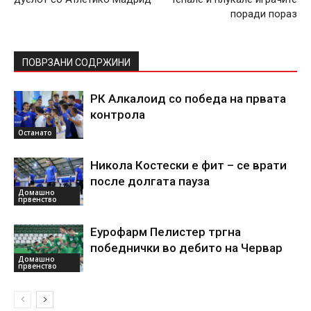
поради пораз
ПОВРЗАНИ СОДРЖИНИ
РК Алкалоид со победа на првата
контрола
Останато
Никола Костески е фит – се врати
после долгата пауза
Домашно
првенство
Еурофарм Пелистер тргна
победнички во дебито на Червар
Домашно
првенство