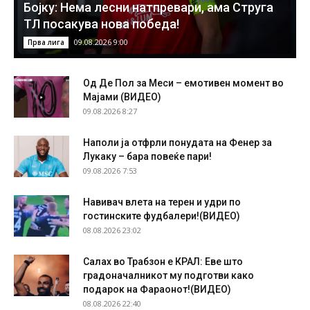
Бојку: Нема лесни натпревари, ама Струга
ТЛ посакува нова победа!
09.08.2026 9:00
Прва лига
Од Де Пол за Меси – емотивен момент во
Мајами (ВИДЕО)
09.08.2026 8:27
Наполи ја отфрли понудата на Фенер за
Лукаку – бара повеќе пари!
09.08.2026 7:53
Навивач влета на терен и удри по
гостинските фудбалери!(ВИДЕО)
08.08.2026 23:02
Салах во Трабзон е КРАЛ: Еве што
градоначалникот му подготви како
подарок на Фараонот!(ВИДЕО)
08.08.2026 22:40