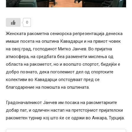
0
Женската ракометна сениорска репрезентација денеска
имаше посета на општина Кавадарци и на првиот човек
на овој град, господинот Митко Јанчев. Во пријатна
атмосфера, на средбата беа разменети мислења од
областа на ракометот, но и воопшто спортот, бидејќи е
добро познато, дека поголемиот дел од спортските
колективи во Кавадарци опстојуваат пред се
благодарение на помошта на општината.
Градоначалникот Јанчев им посака на ракометарките
добар пат, и одличен настап на претстојниот пријателски
ракометен турнир кој што ќе се одржи во Анкара, Турција.