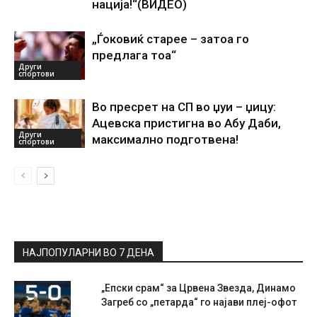
нација!“(ВИДЕО)
„Ѓоковиќ старее – затоа го
предлага тоа“
Други
спортови
Во пресрет на СП во џуи – џицу:
Ацевска пристигна во Абу Даби,
Други
максимално подготвена!
спортови
НАЈПОПУЛАРНИ ВО 7 ДЕНА
„Епски срам“ за Црвена Звезда, Динамо
Загреб со „петарда“ го најави плеј-офот