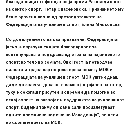
благодарницата официјално ја прими Раководителот
на сектор спорт, Петар Спасеновски. Признанието му
беше врачено лично од претседателката на
Федерацијата на училишен спорт, Елена Мицковска.
Со доделувањето на ова признание, Федерацијата
јасно ја изразува својата благодарност за
континуираната поддршка од страна на највисокото
спортско тело во земјата. Овој гест ја потврдува
силната и трајна партнерска врска помеѓу МОК и
Федерацијата на училишен спорт. МОК уште еднаш
даде до знаење дека не е само официјален партнер,
туку е секогаш присутен и спремен да помогне во
секој аспект на развојот и поддршката на училишниот
спорт, бидејќи токму од овие сали произлегуваат
идните олимписки надежи на Македонија“, се вели
во соопштението на МОК.