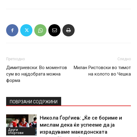
Претходно
Следно
Димитриевски: Во моментов
Милан Ристовски во тимот
сум во најдобрата можна
на колото во Чешка
форма
ПОВРЗАНИ СОДРЖИНИ
Никола Ѓорѓиев: „Ќе се бориме и
мислам дека ќе успееме да ја
Други
израдуваме македонската
спортови