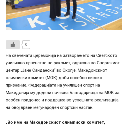
0
На свечената церемонија на затворањето на Светското
училишно првенство во ракомет, одржана во Спортскиот
центар „Јане Сандански“ во Скопје, Македонскиот
олимписки комитет (МОК) доби посебно високо
признание. Федерацијата на училишен спорт на
Македонија му додели почесна Благодарница на МОК за
особен придонес и поддршка во успешната реализација
на овој врвен меѓународен спортски настан.
„Во име на Македонскиот олимписки комитет,