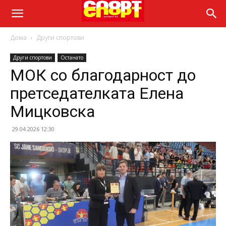
Дома
Други спортови
Други спортови
Останато
МОК со благодарност до
претседателката Елена
Мицковска
29.04.2026 12:30