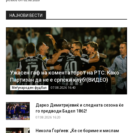
НAЈНОВИ ВЕСТИ
Ужасен гаф на коментаторот на РТС: Како
Партизан да не е српски клуб!(ВИДЕО)
07.08.2026 16:40
Меѓународен фудбал
Дарко Димитријевиќ и следната сезона ќе
го предводи Бадел 1862!
07.08.2026 16:20
Никола Ѓорѓиев: „Ќе се бориме и мислам