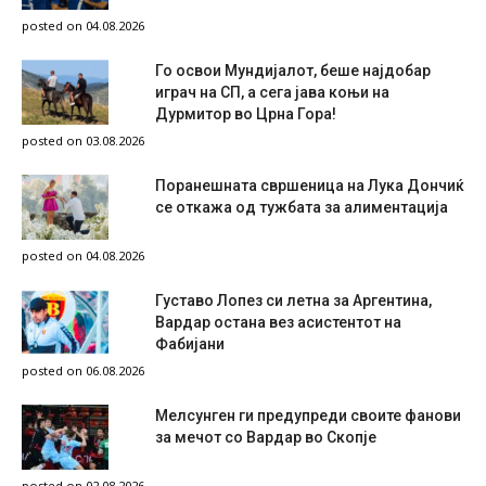
posted on 04.08.2026
Го освои Мундијалот, беше најдобар
играч на СП, а сега јава коњи на
Дурмитор во Црна Гора!
posted on 03.08.2026
Поранешната свршеница на Лука Дончиќ
се откажа од тужбата за алиментација
posted on 04.08.2026
Густаво Лопез си летна за Аргентина,
Вардар остана вез асистентот на
Фабијани
posted on 06.08.2026
Мелсунген ги предупреди своите фанови
за мечот со Вардар во Скопје
posted on 02.08.2026