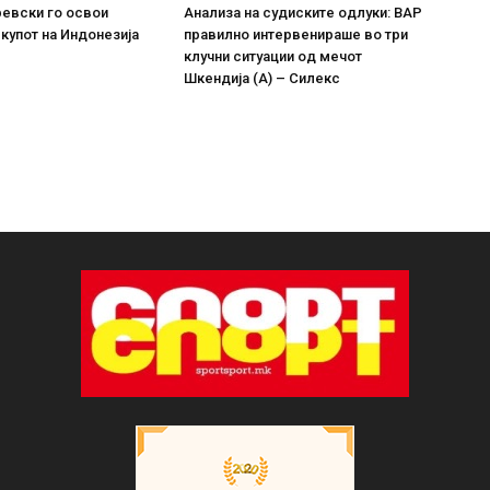
евски го освои
Анализа на судиските одлуки: ВАР
купот на Индонезија
правилно интервенираше во три
клучни ситуации од мечот
Шкендија (А) – Силекс