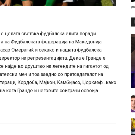
po
е целата светска фудбалска елита поради
та на Фудбалската федерација на Македонија
асар Омерагиќ и секако и нашата фудбалска
директор на репрезентацијата. Дека е Гранде е
се најде во друштво на легендите на гигантот од
ателски меч и тоа заедно со претседателот на
тераци, Кордоба, Мајкон, Камбијасо, Џоркаеф…како
а кога Гранде и неговите соиграчи освоија