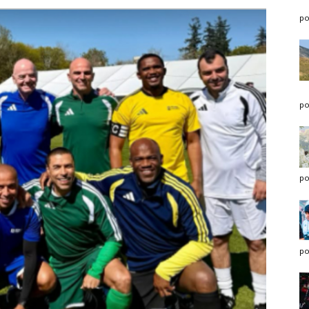
po
po
po
po