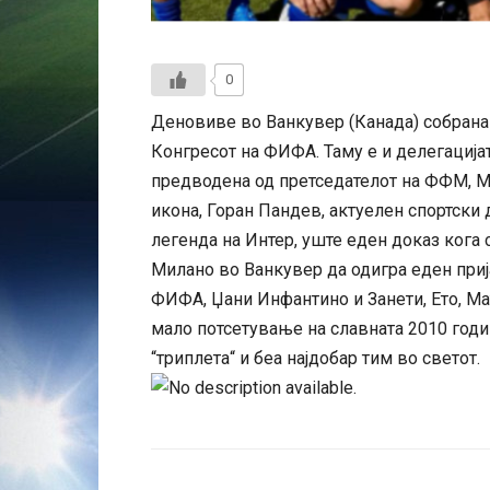
0
Деновиве во Ванкувер (Канада) собрана 
Конгресот на ФИФА. Таму е и делегација
предводена од претседателот на ФФМ, М
икона, Горан Пандев, актуелен спортски 
легенда на Интер, уште еден доказ кога 
Милано во Ванкувер да одигра еден приј
ФИФА, Џани Инфантино и Занети, Ето, Ма
мало потсетување на славната 2010 годин
“триплета“ и беа најдобар тим во светот.