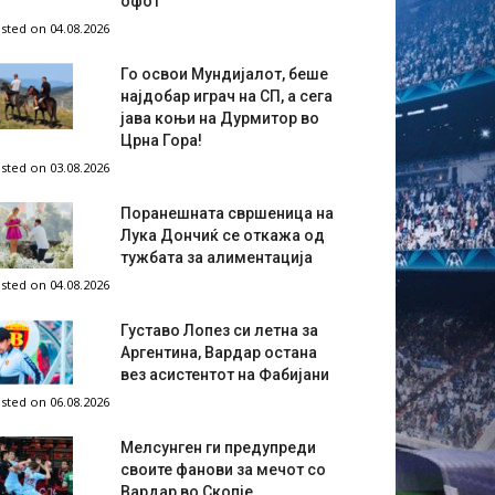
офот
sted on 04.08.2026
Го освои Мундијалот, беше
најдобар играч на СП, а сега
јава коњи на Дурмитор во
Црна Гора!
sted on 03.08.2026
Поранешната свршеница на
Лука Дончиќ се откажа од
тужбата за алиментација
sted on 04.08.2026
Густаво Лопез си летна за
Аргентина, Вардар остана
вез асистентот на Фабијани
sted on 06.08.2026
Мелсунген ги предупреди
своите фанови за мечот со
Вардар во Скопје