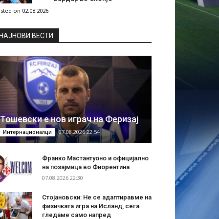
sted on 02.08.2026
НAЈНОВИ ВЕСТИ
Тошевски е нов играч на Феризај
07.08.2026 22:54
Интернационалци
Франко Мастантуоно и официјално
на позајмица во Фиорентина
07.08.2026 22:30
Стојановски: Не се адаптиравме на
физичката игра на Исланд, сега
гледаме само напред