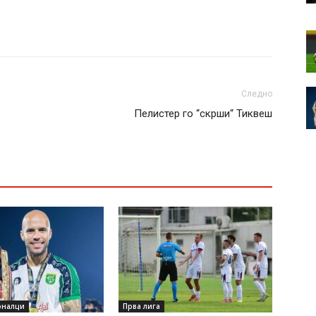
Следно
Пелистер го “скрши“ Тиквеш
оналци
Прва лига