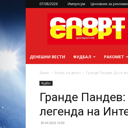
07/08/2026
Импресум
Ценовник за реклам
sportsport.mk
ДЕНЕШНИ ВЕСТИ
ФУДБАЛ
РАКОМЕТ
Дома
Фокус на денот
Гранде Пандев: Да се зн
Фудбал
Гранде Пандев: 
легенда на Инт
30.04.2026 16:00