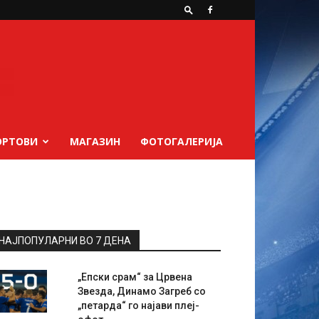
ОРТОВИ
МАГАЗИН
ФОТОГАЛЕРИЈА
НАЈПОПУЛАРНИ ВО 7 ДЕНА
„Епски срам“ за Црвена
Звезда, Динамо Загреб со
„петарда“ го најави плеј-