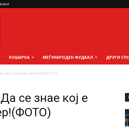
ирање
КОШАРКА
МЕЃУНАРОДЕН ФУДБАЛ
ДРУГИ СП
ае кој е легенда на Интер!(ФОТО)
Да се знае кој е
ер!(ФОТО)