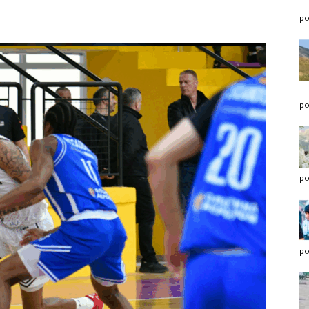
po
po
po
po