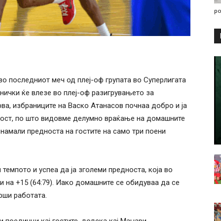
po
 последниот меч од плеј-оф групата во Суперлигата
днички ќе влезе во плеј-оф разигрувањето за
ва, избраниците на Васко Атанасов почнаа добро и ја
дност, по што видовме делумно враќање на домашните
 намали предноста на гостите на само три поени
темпото и успеа да ја зголеми предноста, која во
и на +15 (64:79). Иако домашните се обидуваа да се
рши работата.