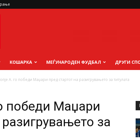
ирање
КОШАРКА
МЕЃУНАРОДЕН ФУДБАЛ
ДРУГИ СП
опје А. го победи Маџари пред стартот на разигрувањето за титулата
го победи Маџари
а разигрувањето за