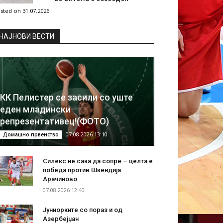
sted on 31.07.2026
НAЈНОВИ ВЕСТИ
КК Пелистер се засили со уште
еден младински
репрезентативец!(ФОТО)
07.08.2026 13:10
Домашно првенство
Силекс не сака да сопре – целта е
победа против Шкендија
Арачиново
07.08.2026 12:40
Јуниорките со пораз и од
Азербејџан