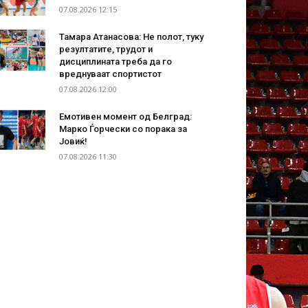
07.08.2026 12:15
Тамара Атанасова: Не полот, туку
резултатите, трудот и
дисциплината треба да го
вреднуваат спортистот
07.08.2026 12:00
Емотивен момент од Белград:
Марко Ѓорчески со порака за
Јовиќ!
07.08.2026 11:30