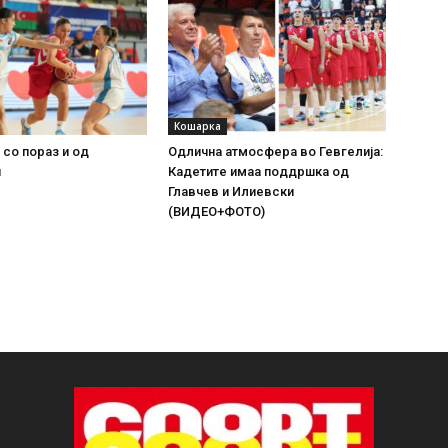
Кошарка
 со пораз и од
Одлична атмосфера во Гевгелија:
н
Кадетите имаа поддршка од
Главчев и Илиевски
(ВИДЕО+ФОТО)