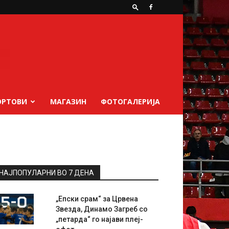
ОРТОВИ
МАГАЗИН
ФОТОГАЛЕРИЈА
НАЈПОПУЛАРНИ ВО 7 ДЕНА
„Епски срам“ за Црвена
Звезда, Динамо Загреб со
„петарда“ го најави плеј-