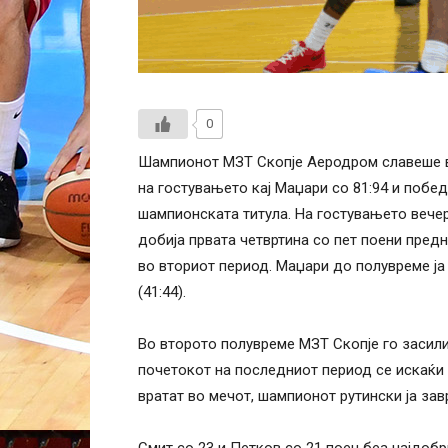
0
Шампионот МЗТ Скопје Аеродром славеше во
на гостувањето кај Маџари со 81:94 и побе
шампионската титула. На гостувањето вечер
добија првата четвртина со пет поени пре
во вториот период. Маџари до полувреме ја
(41:44).
Во второто полувреме МЗТ Скопје го засили 
почетокот на последниот период се искаќи 
вратат во мечот, шампионот рутински ја зав