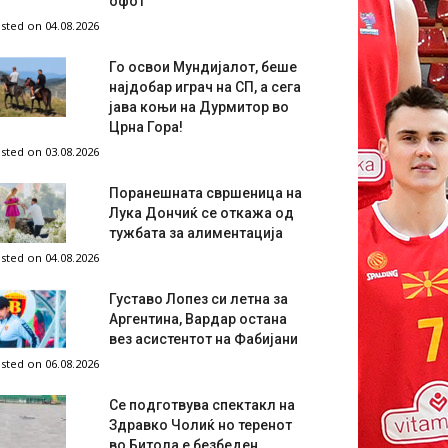
офот
sted on 04.08.2026
Го освои Мундијалот, беше
најдобар играч на СП, а сега
јава коњи на Дурмитор во
Црна Гора!
sted on 03.08.2026
Поранешната свршеница на
Лука Дончиќ се откажа од
тужбата за алиментација
sted on 04.08.2026
Густаво Лопез си летна за
Аргентина, Вардар остана
вез асистентот на Фабијани
sted on 06.08.2026
Се подготвува спектакл на
Здравко Чолиќ но теренот
во Битола е безбеден