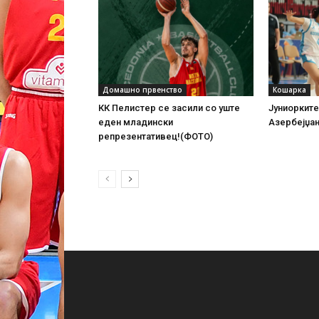
Домашно првенство
Кошарка
КК Пелистер се засили со уште
Јуниорките
еден младински
Азербејџа
репрезентативец!(ФОТО)