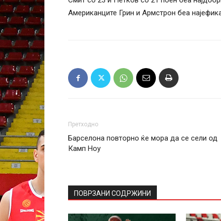
Смит со 23 и Петков со 21 поен беа најдобр
Американците Грин и Армстрон беа најефика
Претходно
Барселона повторно ќе мора да се сели од
Камп Ноу
ПОВРЗАНИ СОДРЖИНИ