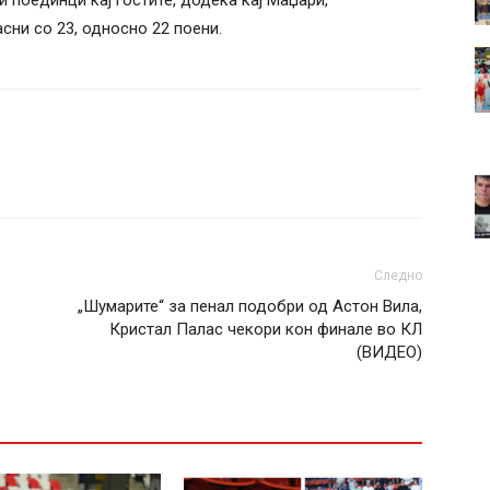
и поединци кај гостите, додека кај Маџари,
сни со 23, односно 22 поени.
Следно
„Шумарите“ за пенал подобри од Астон Вила,
Кристал Палас чекори кон финале во КЛ
(ВИДЕО)