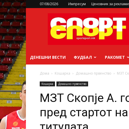
07/08/2026
Импресум
Ценовник за реклам
sportsport.mk
ДЕНЕШНИ ВЕСТИ
ФУДБАЛ
РАКОМЕТ
Дома
Кошарка
Домашно првенство
МЗТ Ск
Кошарка
Домашно првенство
МЗТ Скопје А. 
пред стартот н
титулата