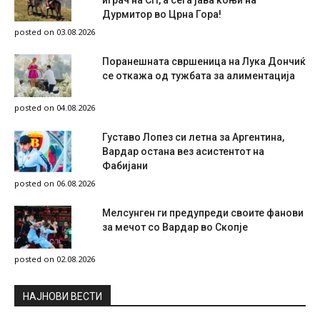
играч на СП, а сега јава коњи на
Дурмитор во Црна Гора!
posted on 03.08.2026
Поранешната свршеница на Лука Дончиќ
се откажа од тужбата за алиментација
posted on 04.08.2026
Густаво Лопез си летна за Аргентина,
Вардар остана вез асистентот на
Фабијани
posted on 06.08.2026
Мелсунген ги предупреди своите фанови
за мечот со Вардар во Скопје
posted on 02.08.2026
НAЈНОВИ ВЕСТИ