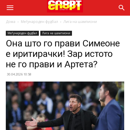
Дома
Меѓународен фудбал
Лига на шампиони
Меѓународен фудбал
Лига на шампиони
Она што го прави Симеоне
е иритирачки! Зар истото
не го прави и Артета?
30.04.2026 10:58