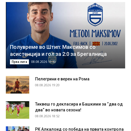
Полувреме во Штип: Максимов со
асистенција и гол за 2:0 за Брегалница
08.08.2026 19:50
Прва лига
Пелегрини е верен на Рома
08.08.2026 19:20
Тиквеш го декласира и Башкими за “два од
два“ во новата сезона!
08.08.2026 18:52
РК Алкалоид со победа на првата контрола