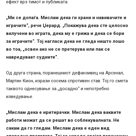
ефект врз тимот и публиката.
„Ми се допаѓа. Мислам дека ги храни и навивачите и
играчите“, рече Џерард. „Покажува дека сте целосно
вклучени во играта, дека му е грижа и дека се бори
за играчите“. Тој нагласи дека не гледа ништо лошо
во тоа, „освен ако не се претерува или пак се
навредуваат судиите“.
Од друга страна, поранешниот дефанзивец на Арсенал,
Мартин Кион, изрази сосема спротивен став. Тој го смета
таквото однесување за „досадно“ и непотребно
изведување.
„Мислам дека е иритирачки. Мислам дека ваквите
работи можат да се решат во соблекувалната. Не
сакам да го гледам. Мислам дека е еден вид