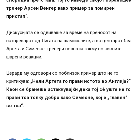
споредна претстава. Тој го наведе својот поранешен
тренер Арсен Венгер како пример за помирен
пристап“.
Дискусијата се одвиваше за време на преносот на
натпреварот од Лигата на шампионите, а во центарот беа
Артета и Симеоне, тренери познати токму по нивните
шарени реакции.
Џерард му одговори со поблизок пример што не го
критикува:
„Нели Артета го прави истото во Англија?“
Кеон се бранеше истакнувајќи дека тој сè уште не го
прави тоа толку добро како Симеоне, кој е „главен“
во тоа“.