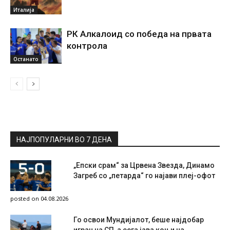
Италија
РК Алкалоид со победа на првата
контрола
Останато
НАЈПОПУЛАРНИ ВО 7 ДЕНА
„Епски срам“ за Црвена Звезда, Динамо
Загреб со „петарда“ го најави плеј-офот
posted on 04.08.2026
Го освои Мундијалот, беше најдобар