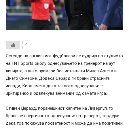
0
Легенди на англискиот фудбалери се судрија во студиото
на TNT Sports околу однесувањето на тренерот на аут
линијата, а како примери беа истакнати Микел Артета и
Диего Симеоне. Додека Џерард ги брани страсните
испади, Кион смета дека таквото однесување е
иритирачко и одвлекува внимание од самата игра.
Стивен Џерард, поранешниот капитен на Ливерпул, го
бранеше енергичното однесување на тренерот, тврдејќи
дека тоа покажува посветеност и може да има позитивен