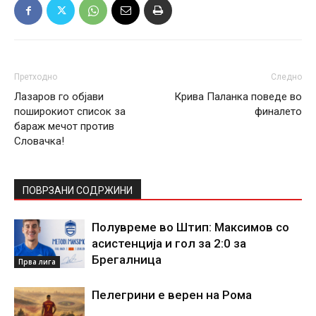
Претходно
Следно
Лазаров го објави
Крива Паланка поведе во
поширокиот список за
финалето
бараж мечот против
Словачка!
ПОВРЗАНИ СОДРЖИНИ
Полувреме во Штип: Максимов со
асистенција и гол за 2:0 за
Брегалница
Прва лига
Пелегрини е верен на Рома