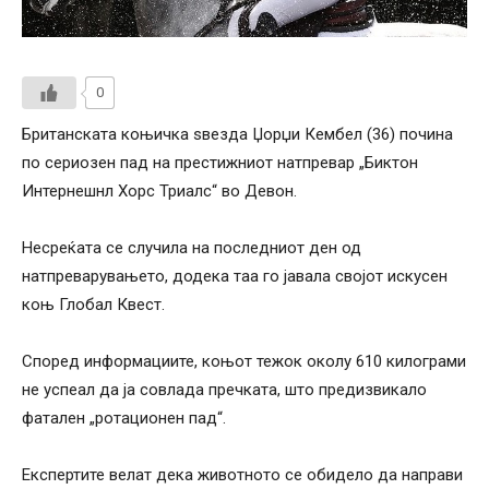
0
Британската коњичка ѕвезда Џорџи Кембел (36) почина
по сериозен пад на престижниот натпревар „Биктон
Интернешнл Хорс Триалс“ во Девон.
Несреќата се случила на последниот ден од
натпреварувањето, додека таа го јавала својот искусен
коњ Глобал Квест.
Според информациите, коњот тежок околу 610 килограми
не успеал да ја совлада пречката, што предизвикало
фатален „ротационен пад“.
Експертите велат дека животното се обидело да направи