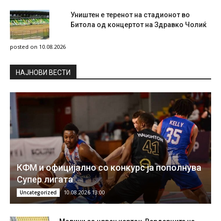
Уништен е теренот на стадионот во
Битола од концертот на Здравко Чолиќ
posted on 10.08.2026
НAЈНОВИ ВЕСТИ
КФМ и официјално со конкурс ја пополнува
Супер лигата
10.08.2026 13:00
Uncategorized