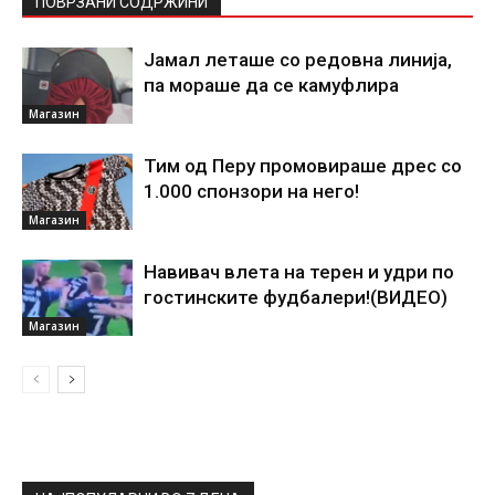
ПОВРЗАНИ СОДРЖИНИ
Јамал леташе со редовна линија,
па мораше да се камуфлира
Магазин
Тим од Перу промовираше дрес со
1.000 спонзори на него!
Магазин
Навивач влета на терен и удри по
гостинските фудбалери!(ВИДЕО)
Магазин