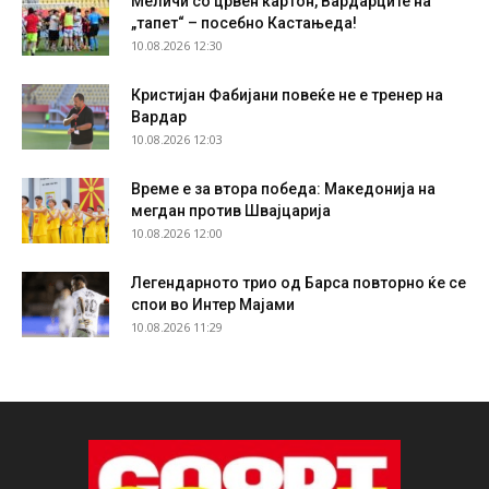
Меличи со црвен картон, Вардарците на
„тапет“ – посебно Кастањеда!
10.08.2026 12:30
Кристијан Фабијани повеќе не е тренер на
Вардар
10.08.2026 12:03
Време е за втора победа: Македонија на
мегдан против Швајцарија
10.08.2026 12:00
Легендарното трио од Барса повторно ќе се
спои во Интер Мајами
10.08.2026 11:29