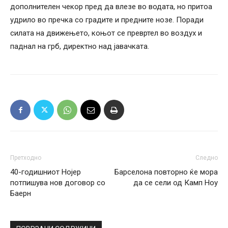
дополнителен чекор пред да влезе во водата, но притоа
удрило во пречка со градите и предните нозе. Поради
силата на движењето, коњот се превртел во воздух и
паднал на грб, директно над јавачката.
Претходно
Следно
40-годишниот Нојер
Барселона повторно ќе мора
потпишува нов договор со
да се сели од Камп Ноу
Баерн