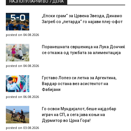
НАЈПОПУЛАРНИ ВО 7 ДЕНА
„Епски срам“ за Црвена Звезда, Динамо
Загреб со „петарда“ го најави плеј-офот
posted on 04.08.2026
Поранешната свршеница на Лука Дончиќ
се откажа од тужбата за алиментација
posted on 04.08.2026
Густаво Лопез си летна за Аргентина,
Вардар остана вез асистентот на
Фабијани
posted on 06.08.2026
Го освои Мундијалот, беше најдобар
играч на СП, а сега јава коњи на
Дурмитор во Црна Гора!
posted on 03.08.2026