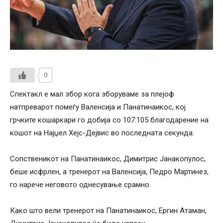
0
Спектакл е мал збор кога зборуваме за плејоф
натпреварот помеѓу Валенсија и Панатинаикос, кој
грчките кошаркари го добија со 107:105 благодарение на
кошот на Најџел Хејс-Дејвис во последната секунда.
Сопственикот на Панатинаикос, Димитрис Јанакопулос,
беше исфрлен, а тренерот на Валенсија, Педро Мартинез,
го нарече неговото однесување срамно.
Како што вели тренерот на Панатинаикос, Ергин Атаман,