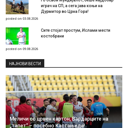
играч на СП, а сега јава коњи на
Дурмитор во Црна Гора!
posted on 03.08.2026
Сите стојат простум, Ислами мести
костобрани
posted on 09.08.2026
НAЈНОВИ ВЕСТИ
Меличи со црвен картон, Вардарците на
„тапет“ – посебно Кастањеда!