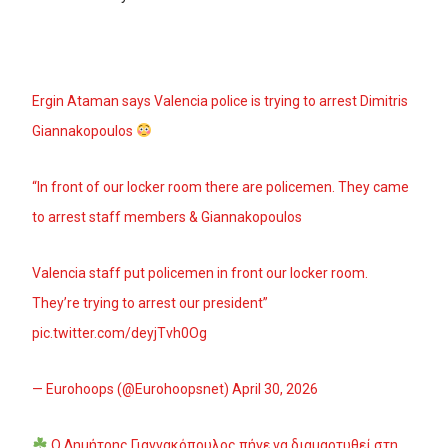
Ergin Ataman says Valencia police is trying to arrest Dimitris
Giannakopoulos
“In front of our locker room there are policemen. They came
to arrest staff members & Giannakopoulos
Valencia staff put policemen in front our locker room.
They’re trying to arrest our president”
pic.twitter.com/deyjTvh0Og
— Eurohoops (@Eurohoopsnet)
April 30, 2026
Ο Δημήτρης Γιαννακόπουλος πήγε να διαμαρτυθεί στη