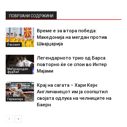
ПОВРЗАНИ СОДРЖИНИ
Време е за втора победа:
Македонија на мегдан против
Швајцарија
Ракомет
Легендарното трио од Барса
повторно ќе се спои во Интер
Меѓународен
Мајами
фудбал
Крај на сагата – Хари Кејн:
Англичанецот им ја соопштил
својата одлука на челниците на
Германија
Баерн