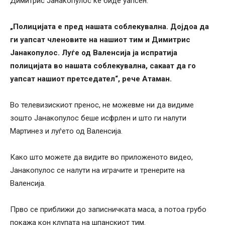
Димитрис Јанакопулос ќе биде уапсен.
„Полицијата е пред нашата соблекувална. Дојдоа да
ги уапсат членовите на нашиот тим и Димитрис
Јанакопулос. Луѓе од Валенсија ја испратија
полицијата во нашата соблекувална, сакаат да го
уапсат нашиот претседател“, рече Атаман.
Во телевизискиот пренос, не можевме ни да видиме
зошто Јанакопулос беше исфрлен и што ги налути
Мартинез и луѓето од Валенсија.
Како што можете да видите во приложеното видео,
Јанакопулос се налути на играчите и тренерите на
Валенсија.
Прво се приближи до записничката маса, а потоа грубо
покажа кон клупата на шпанскиот тим.