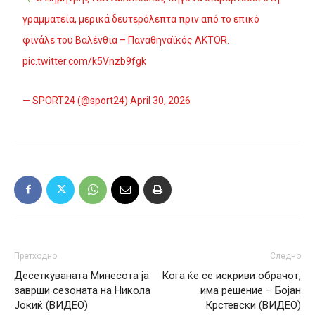
γραμματεία, μερικά δευτερόλεπτα πριν από το επικό
φινάλε του Βαλένθια – Παναθηναϊκός AKTOR.
pic.twitter.com/k5Vnzb9fgk
— SPORT24 (@sport24)
April 30, 2026
Претходно
Следно
Десеткуваната Минесота ја
Кога ќе се искриви обрачот,
заврши сезоната на Никола
има решение – Бојан
Јокиќ (ВИДЕО)
Крстевски (ВИДЕО)