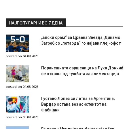
НАЈПОПУЛАРНИ ВО 7 ДЕНА
„Епски срам“ за Црвена Звезда, Динамо
Загреб со „петарда“ го најави плеј-офот
posted on 04.08.2026
Поранешната свршеница на Лука Дончиќ
се откажа од тужбата за алиментација
posted on 04.08.2026
Густаво Лопез си летна за Аргентина,
Вардар остана вез асистентот на
Фабијани
posted on 06.08.2026
Го освои Мундијалот, беше најдобар