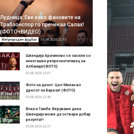
Лудница: Еве како фановите на
Трабзонспор го пречекаа Салах!
(ФОТО+ВИДЕО)
05.08.2026 23:15
Меѓународен фудбал
Шкендија Арачиново се засили со
некогашен репрезентативец на
Албанија!(ФОТО)
05.08.2026 23:01
Фото на денот: Цел Милан во
дресот на Барези! (ФОТО)
05.08.2026 22:40
Вока и Тамба: Веруваме дека
Шкендија може да оствари добар
резултат!
05.08.2026 22:21