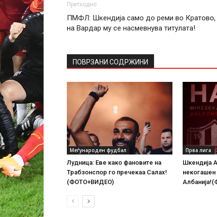
Претходно
ПМФЛ: Шкендија само до реми во Кратово,
на Вардар му се насмевнува титулата!
ПОВРЗАНИ СОДРЖИНИ
Меѓународен фудбал
Прва лига
Лудница: Еве како фановите на
Шкендија А
Трабзонспор го пречекаа Салах!
некогашен
(ФОТО+ВИДЕО)
Албанија!(