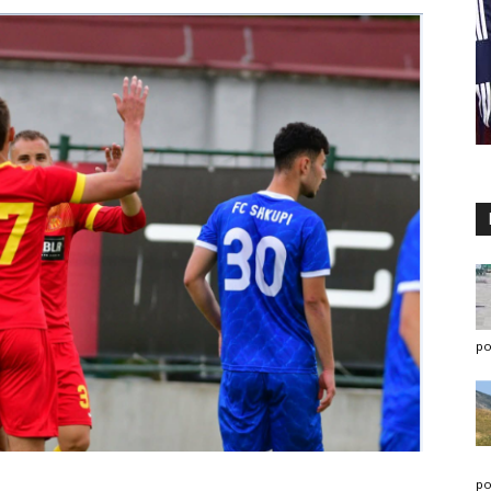
po
po