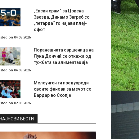
„Епски срам“ за Црвена
Звезда, Динамо Загреб со
„петарда“ го најави плеј-
офот
sted on 04.08.2026
Поранешната свршеница на
Лука Дончиќ се откажа од
тужбата за алиментација
sted on 04.08.2026
Мелсунген ги предупреди
своите фанови за мечот со
Вардар во Скопје
sted on 02.08.2026
НAЈНОВИ ВЕСТИ