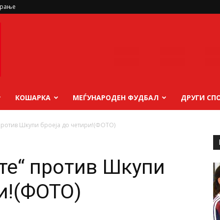
ирање
КОШАРКА
МЕЃУНАРОДЕН ФУДБАЛ
ДРУГИ СП
против Шкупи броеја до четири!(ФОТО)
те“ против Шкупи
ри!(ФОТО)