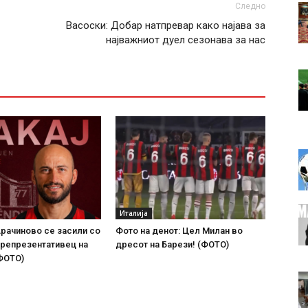
Следно
Васоски: Добар натпревар како најава за
најважниот дуел сезонава за нас
Италија
рачиново се засили со
Фото на денот: Цел Милан во
 репрезентативец на
дресот на Барези! (ФОТО)
ФОТО)