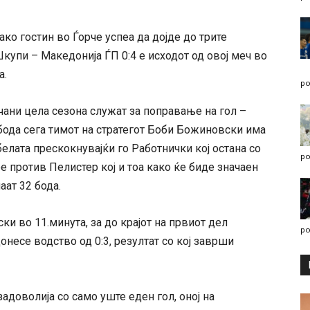
ко гостин во Ѓорче успеа да дојде до трите
Шкупи – Македонија ЃП 0:4 е исходот од овој меч во
а.
po
чани цела сезона служат за поправање на гол –
 бода сега тимот на стратегот Боби Божиновски има
абелата прескокнувајќи го Работнички кој остана со
po
тре против Пелистер кој и тоа како ќе биде значаен
аат 32 бода.
ки во 11.минута, за до крајот на првиот дел
po
донесе водство од 0:3, резултат со кој заврши
адоволија со само уште еден гол, оној на