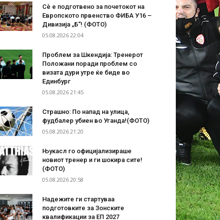
Сѐ е подготвено за почетокот на
Европското првенство ФИБА У16 –
Дивизија „Б“! (ФОТО)
05.08.2026 22:04
Проблем за Шкендија: Тренерот
Положани поради проблем со
визата дури утре ќе биде во
Единбург
05.08.2026 21:45
Страшно: По напад на улица,
фудбалер убиен во Уганда!(ФОТО)
05.08.2026 21:20
Њукасл го официјализираше
новиот тренер и ги шокира сите!
(ФОТО)
05.08.2026 20:58
Надежите ги стартуваа
подготовките за Зонските
квалификации за ЕП 2027