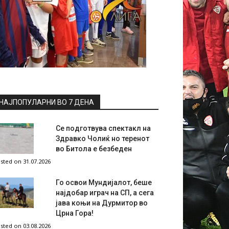
НАЈПОПУЛАРНИ ВО 7 ДЕНА
Се подготвува спектакл на
Здравко Чолиќ но теренот
во Битола е безбеден
sted on 31.07.2026
Го освои Мундијалот, беше
најдобар играч на СП, а сега
јава коњи на Дурмитор во
Црна Гора!
sted on 03.08.2026