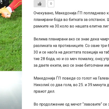
0
Очекувано, Македонија ЃП попладнево ка
планирани бода во битката за опстанок. 
рамките на 30.коло во нашата елитна лиг
Велима планирани ако се знае дека чаир
разликата на противниците. Со овие три
30 и се наоѓа на десеттата позиција на т
тие 28 бода, но и со меч помалку, оној у
за двете екипи, ако се знае битолчани им
Македонија ЃП поведе со голот на Галевс
Николиќ со два гола, во 25. и 39.минута 
првиот дел.
Во продолжение од мечот “лавовите“ се з