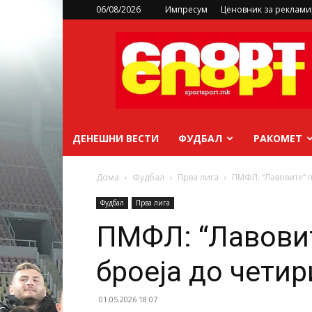
06/08/2026
Импресум
Ценовник за реклам
sportsport.mk
ДЕНЕШНИ ВЕСТИ
ФУДБАЛ
РАКОМЕТ
Дома
Фудбал
Прва лига
ПМФЛ: “Лавовите“ 
Фудбал
Прва лига
ПМФЛ: “Лавови
броеја до чети
01.05.2026 18:07