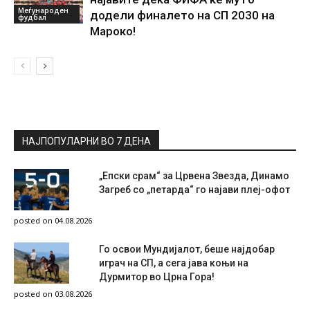
Меѓународен
додели финалето на СП 2030 на
фудбал
Мароко!
НАЈПОПУЛАРНИ ВО 7 ДЕНА
„Епски срам“ за Црвена Звезда, Динамо
Загреб со „петарда“ го најави плеј-офот
posted on 04.08.2026
Го освои Мундијалот, беше најдобар
играч на СП, а сега јава коњи на
Дурмитор во Црна Гора!
posted on 03.08.2026