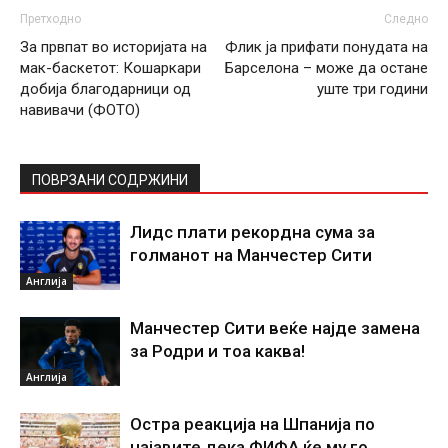
Претходно
Следно
За првпат во историјата на
Флик ја прифати понудата на
мак-баскетот: Кошаркари
Барселона – може да остане
добија благодарници од
уште три години
навивачи (ФОТО)
ПОВРЗАНИ СОДРЖИНИ
Лидс плати рекордна сума за
голманот на Манчестер Сити
Англија
Манчестер Сити веќе најде замена
за Родри и тоа каква!
Англија
Остра реакција на Шпанија по
најавите дека ФИФА ќе му го