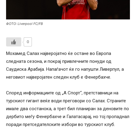
ФОТО: Liverpool FC/FB
0
Мохамед Салах најверојатно ќе остане во Европа
следната сезона, и покрај привлечните понуди од
Саудиска Арабија. Напаѓачот ќе го напушти Ливерпул, а
неговиот најверојатен следен клуб е Фенербахче.
Според информациите од „А Спорт“, претставници на
турскиот гигант веќе води преговори со Салах. Страните
имале два состанока, а трет бил планиран за деновите по
дербито меѓу Фенербахче и Галатасарај, но тој пропаднал
поради претседателските избори во турскиот клуб.