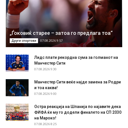
„Ѓоковиќ старее – затоа го предлага тоа“
07.08.2026 9:57
Други спортови
Лидс плати рекордна сума за голманот на
Манчестер Сити
07.08.2026 9:30
Манчестер Сити веќе најде замена за Родри
и тоа каква!
07.08.2026 9:00
Остра реакција на Шпанија по најавите дека
ФИФА ќе му го додели финалето на СП 2030
на Мароко!
07.08.2026 8:25