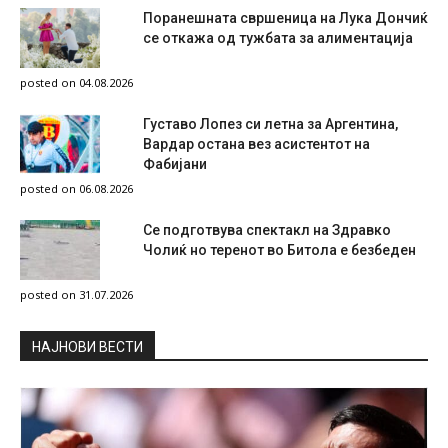
Поранешната свршеница на Лука Дончиќ
се откажа од тужбата за алиментација
posted on 04.08.2026
Густаво Лопез си летна за Аргентина,
Вардар остана вез асистентот на
Фабијани
posted on 06.08.2026
Се подготвува спектакл на Здравко
Чолиќ но теренот во Битола е безбеден
posted on 31.07.2026
НAЈНОВИ ВЕСТИ