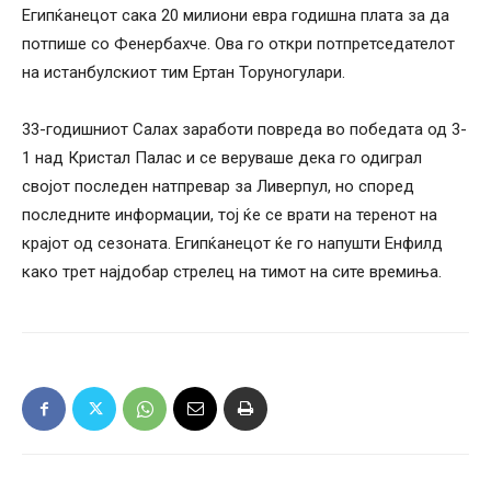
Египќанецот сака 20 милиони евра годишна плата за да
потпише со Фенербахче. Ова го откри потпретседателот
на истанбулскиот тим Ертан Торуногулари.
33-годишниот Салах заработи повреда во победата од 3-
1 над Кристал Палас и се веруваше дека го одиграл
својот последен натпревар за Ливерпул, но според
последните информации, тој ќе се врати на теренот на
крајот од сезоната. Египќанецот ќе го напушти Енфилд
како трет најдобар стрелец на тимот на сите времиња.