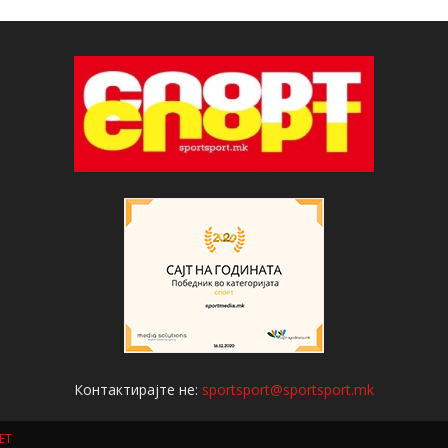
Контактирајте не:
sportsport@sportsport.mk
ET