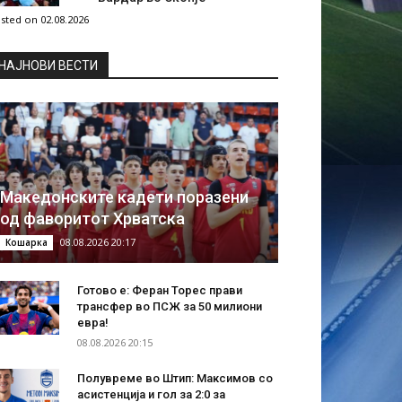
sted on 02.08.2026
НAЈНОВИ ВЕСТИ
Македонските кадети поразени
од фаворитот Хрватска
08.08.2026 20:17
Кошарка
Готово е: Феран Торес прави
трансфер во ПСЖ за 50 милиони
евра!
08.08.2026 20:15
Полувреме во Штип: Максимов со
асистенција и гол за 2:0 за