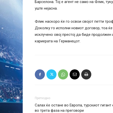
Барселона. Тој е агент не само на Флик, тук
уште нејасна.
Флик наскоро ќе го освои својот петти троф
Доколку го исполни новиот договор, тоа ќе 
исклучено овој престој да биде продолжен 
кариерата на Германецот.
Претходно
Салах ќе остане во Европа, турскиот гигант 
во трета фаза на преговори