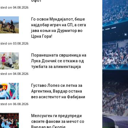
офот
sted on 04.08.2026
Го освои Мундијалот, беше
најдобар играч на СП, а сега
јава коњи на Дурмитор во
Црна Гора!
sted on 03.08.2026
Поранешната свршеница на
Лука Дончиќ се откажа од
тужбата за алиментација
sted on 04.08.2026
Густаво Лопез си летна за
Аргентина, Вардар остана
вез асистентот на Фабијани
sted on 06.08.2026
Мелсунген ги предупреди
своите фанови за мечот со
Вардар во Скопје