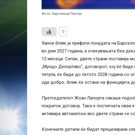
Фото: Барселона/Твитер
0
Ханси Флик ја прифати понудата на Барсел
во јуни 2027 година, а очекувањата беа де
12 месеци. Сепак, двете страни поставија 
„Мундо Депортиво“, договорот, кој ќе бид
титула, ќе биде до летото 2028 година со о
оди добро, Флик ќе остане на функцијата д
Претседателот Жоан Лапорта сакаше подол
пократок договор. Така е постигната оваа 
активира автоматски ако двете страни се со
Конечните детали ќе бидат прецизирани сле