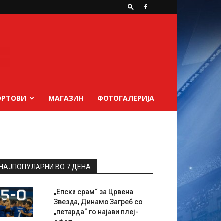
ОРТОВИ
МАГАЗИН
ФОТОГАЛЕРИЈА
НАЈПОПУЛАРНИ ВО 7 ДЕНА
„Епски срам“ за Црвена
Звезда, Динамо Загреб со
„петарда“ го најави плеј-