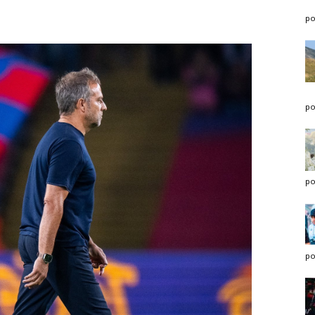
po
po
po
po