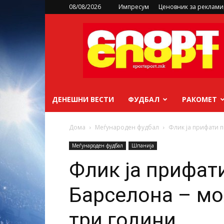
08/08/2026
Импресум
Ценовник за реклам
sportsport.mk
ДЕНЕШНИ ВЕСТИ
ФУДБАЛ
РАКОМЕТ
Дома
Меѓународен фудбал
Флик ја прифати п
Меѓународен фудбал
Шпанија
Флик ја прифат
Барселона – мо
три години