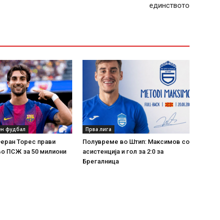
единството
н фудбал
Прва лига
Феран Торес прави
Полувреме во Штип: Максимов со
во ПСЖ за 50 милиони
асистенција и гол за 2:0 за
Брегалница