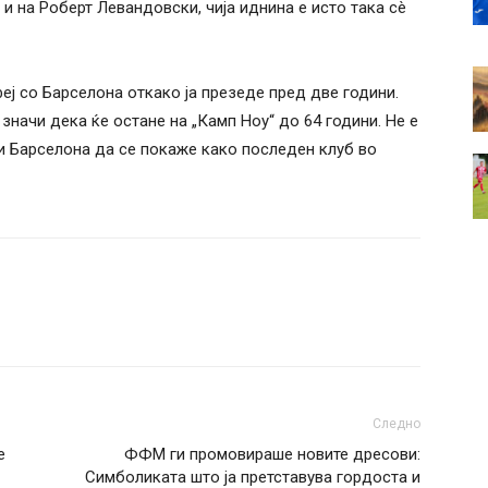
у и на Роберт Левандовски, чија иднина е исто така сè
еј со Барселона откако ја презеде пред две години.
значи дека ќе остане на „Камп Ноу“ до 64 години. Не е
и Барселона да се покаже како последен клуб во
Следно
е
ФФМ ги промовираше новите дресови:
Симболиката што ја претставува гордоста и