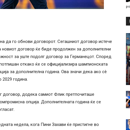
po
она да го обнови договорот. Сегашниот договор истече
ка новиот договор ќе биде продолжен за дополнителни
можност за уште подолг договор за Германецот. Според
е потпишан откако ќе се официјализира шампионската
пција за дополнителна година. Ова значи дека ако сè
о 2029 година.
г договор, додека самиот Флик претпочиташе
компромисна опција. Дополнителната година ќе се
гласат.
дната недела, кога Пини Захави ќе пристигне во