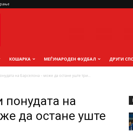
ирање
КОШАРКА
МЕЃУНАРОДЕН ФУДБАЛ
ДРУГИ СП
онудата на Барселона – може да остане уште три...
и понудата на
же да остане уште