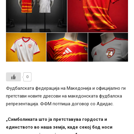
0
Фудбалската федерација на Македонија и официјално ги
претстави новите дресови на македонската фудбалска
репрезентација. ФФМ потпиша договор со Адидас.
„Симболиката што ја претставува гордоста и
единството во наша земја, каде секој бод носи