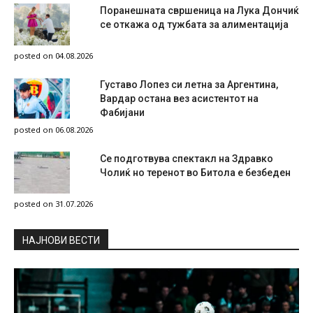
Поранешната свршеница на Лука Дончиќ
се откажа од тужбата за алиментација
posted on 04.08.2026
Густаво Лопез си летна за Аргентина,
Вардар остана вез асистентот на
Фабијани
posted on 06.08.2026
Се подготвува спектакл на Здравко
Чолиќ но теренот во Битола е безбеден
posted on 31.07.2026
НAЈНОВИ ВЕСТИ