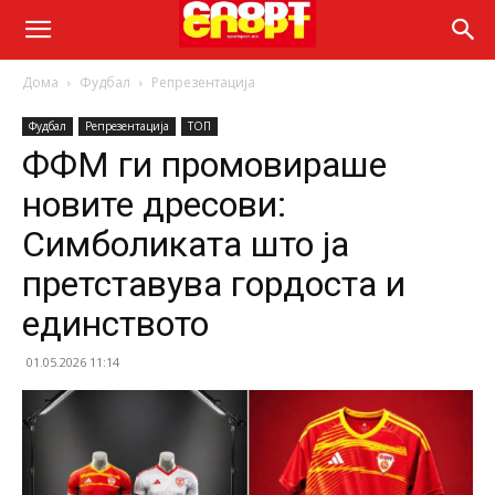
Дома
Фудбал
Репрезентација
Фудбал
Репрезентација
ТОП
ФФМ ги промовираше
новите дресови:
Симболиката што ја
претставува гордоста и
единството
01.05.2026 11:14