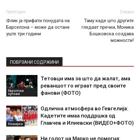
Претходно
Следно
Флик ја прифати понудата на
Таму каде што другите
Барселона – може да остане
гледаат пречки, Моника
уште три години
Бошковска создава
можности!
ПОВРЗАНИ СОДРЖИНИ
Тетовци има за што да жалат, ама
реваншот го играат пред своите
Европски
фанови (ФОТО)
купови
Одлична атмосфера во Гевгелија:
Кадетите имаа поддршка од
Главчев и Илиевски (ВИДЕО+ФОТО)
Кошарка
Ни голот на Марко не помогна: