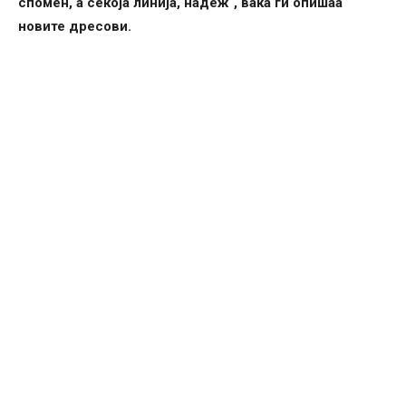
спомен, а секоја линија, надеж“, вака ги опишаа
новите дресови.