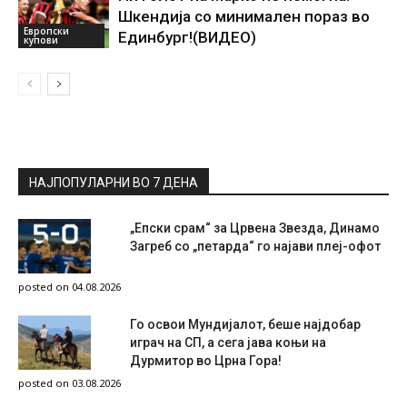
Шкендија со минимален пораз во
Европски
Единбург!(ВИДЕО)
купови
НАЈПОПУЛАРНИ ВО 7 ДЕНА
„Епски срам“ за Црвена Звезда, Динамо
Загреб со „петарда“ го најави плеј-офот
posted on 04.08.2026
Го освои Мундијалот, беше најдобар
играч на СП, а сега јава коњи на
Дурмитор во Црна Гора!
posted on 03.08.2026