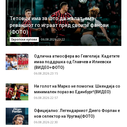
Тетовци има за што да жалат, ама
реваншот го играат пред своите фанови
(ФОТО)
06.08.2026 23:22
Европски купови
Одлична атмосфера во Гевгелија: Кадетите
имаа поддршка од Главчев и Илиевски
(ВИДЕО+ФОТО)
06.08.2026 23:15
Ни голот на Марко не помогна: Шкендија со
минимален пораз во Единбург!(ВИДЕО)
06.08.2026 22:57
Официјално: Легендарниот Диего Форлан е
нов селектор на Уругвај(ФОТО)
06.08.2026 22:30