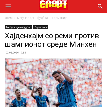
Дома
Меѓународен фудбал
Германија
Меѓународен фудбал
Германија
Хаjденхаjм со реми против
шампионот среде Минхен
02.05.2026 17:35