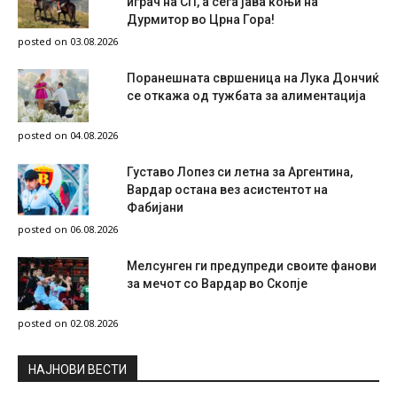
играч на СП, а сега јава коњи на
Дурмитор во Црна Гора!
posted on 03.08.2026
Поранешната свршеница на Лука Дончиќ
се откажа од тужбата за алиментација
posted on 04.08.2026
Густаво Лопез си летна за Аргентина,
Вардар остана вез асистентот на
Фабијани
posted on 06.08.2026
Мелсунген ги предупреди своите фанови
за мечот со Вардар во Скопје
posted on 02.08.2026
НAЈНОВИ ВЕСТИ