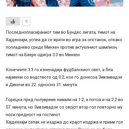
0
Последнопласираниот тим во Бундес лигата, тимот на
Хаjденхаjм, успеа да се врати во игра за опстанок, откако
попладнево среде Минхен против актуелниот шампион,
тимот на Баерн одигра 3:3 во Минхен
Конечните 3:3 го изненадија фудбалскиот свет, а беа
најавени со водството од 0:2, кое го донесоа Зивзивадзе
и Дикнчи во 22. односно 31. минута.
Горецка пред полувреме намали на 1:2, а потоа и на 2:2 во
57. минута, но Зивзивадзе со својот втор гол повторно му
носи предност на гостинот.
Хаjденхаjм сепак не издржа до крајот издржа и прими гол