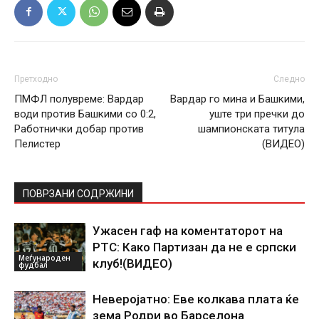
Претходно
Следно
ПМФЛ полувреме: Вардар
Вардар го мина и Башкими,
води против Башкими со 0:2,
уште три пречки до
Работнички добар против
шампионската титула
Пелистер
(ВИДЕО)
ПОВРЗАНИ СОДРЖИНИ
Ужасен гаф на коментаторот на
РТС: Како Партизан да не е српски
Меѓународен
клуб!(ВИДЕО)
фудбал
Неверојатно: Еве колкава плата ќе
зема Родри во Барселона