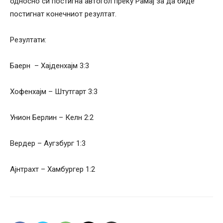
односно си постигна автогол преку Рамај за да биде
постигнат конечниот резултат.
Резултати:
Баерн – Хаjденхаjм 3:3
Хофенхајм – Штутгарт 3:3
Унион Берлин – Келн 2:2
Вердер – Аугзбург 1:3
Ајнтрахт – Хамбургер 1:2