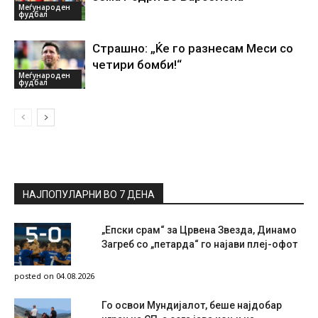
Меѓународен
фудбал
Страшно: „Ќе го разнесам Меси со
четири бомби!“
Меѓународен
фудбал
НАЈПОПУЛАРНИ ВО 7 ДЕНА
„Епски срам“ за Црвена Звезда, Динамо
Загреб со „петарда“ го најави плеј-офот
posted on 04.08.2026
Го освои Мундијалот, беше најдобар