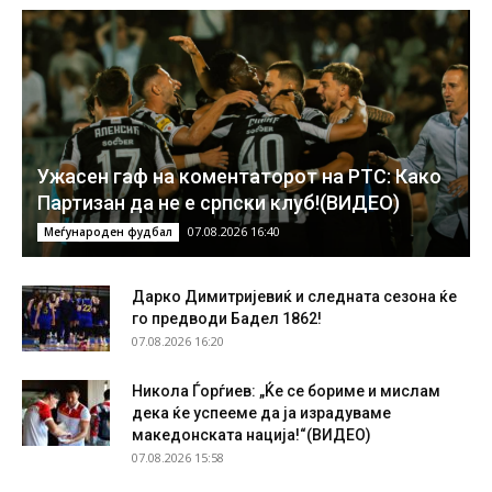
Ужасен гаф на коментаторот на РТС: Како
Партизан да не е српски клуб!(ВИДЕО)
07.08.2026 16:40
Меѓународен фудбал
Дарко Димитријевиќ и следната сезона ќе
го предводи Бадел 1862!
07.08.2026 16:20
Никола Ѓорѓиев: „Ќе се бориме и мислам
дека ќе успееме да ја израдуваме
македонската нација!“(ВИДЕО)
07.08.2026 15:58