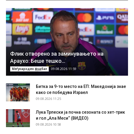
Флик отворено за заминувањето на
Араухо: Беше тешко…
09.08.2026 11:59
Меѓународен фудбал
Битка за 9-то место на ЕП: Македонија знае
како се победува Израел
09.08.2026 11:25
Лука Трпески ја почна сезоната со хет-трик
и гол „Ала Меси“ (ВИДЕО)
09.08.2026 10:58