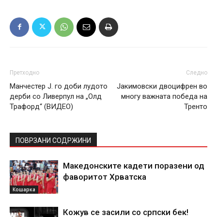
Претходно
Следно
Манчестер Ј. го доби лудото
Јакимовски двоцифрен во
дерби со Ливерпул на „Олд
многу важната победа на
Трафорд“ (ВИДЕО)
Тренто
ПОВРЗАНИ СОДРЖИНИ
Македонските кадети поразени од
фаворитот Хрватска
Кошарка
Кожув се засили со српски бек!