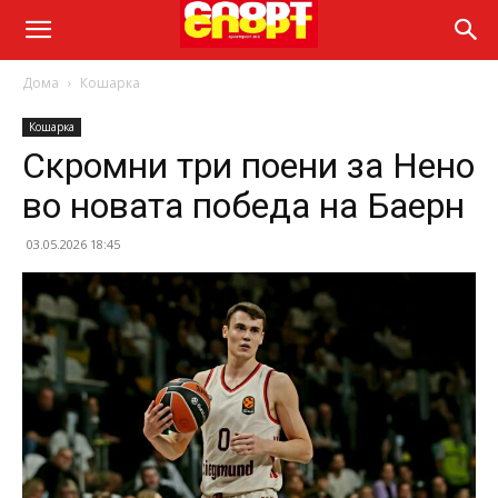
Дома
Кошарка
Кошарка
Скромни три поени за Нено
во новата победа на Баерн
03.05.2026 18:45