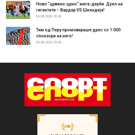
Ново “црвено-црно“ мега-дерби: Дуел на
гигантите – Вардар VS Шкендија!
09.08.2026 10:30
Тим од Перу промовираше дрес со 1.000
спонзори на него!
09.08.2026 10:00