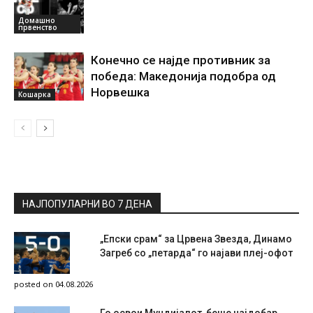
Домашно
првенство
Конечно се најде противник за
победа: Македонија подобра од
Норвешка
Кошарка
НАЈПОПУЛАРНИ ВО 7 ДЕНА
„Епски срам“ за Црвена Звезда, Динамо
Загреб со „петарда“ го најави плеј-офот
posted on 04.08.2026
Го освои Мундијалот, беше најдобар