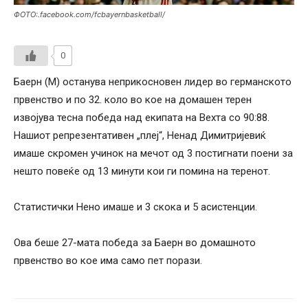
ФОТО:.facebook.com/fcbayernbasketball/
0
Баерн (М) останува неприкосновен лидер во германското
првенство и по 32. коло во кое на домашен терен
извојува тесна победа над екипата на Вехта со 90:88.
Нашиот репрезентативен „плеј“, Ненад Димитријевиќ
имаше скромен учинок на мечот од 3 постигнати поени за
нешто повеќе од 13 минути кои ги помина на теренот.
Статистички Нено имаше и 3 скока и 5 асистенции.
Ова беше 27-мата победа за Баерн во домашното
првенство во кое има само пет порази.