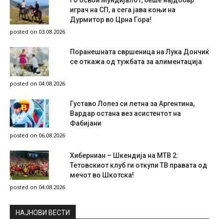
играч на СП, а сега јава коњи на
Дурмитор во Црна Гора!
posted on 03.08.2026
Поранешната свршеница на Лука Дончиќ
се откажа од тужбата за алиментација
posted on 04.08.2026
Густаво Лопез си летна за Аргентина,
Вардар остана вез асистентот на
Фабијани
posted on 06.08.2026
Хиберниан – Шкендија на МТВ 2:
Тетовскиот клуб ги откупи ТВ правата од
мечот во Шкотска!
posted on 04.08.2026
НAЈНОВИ ВЕСТИ