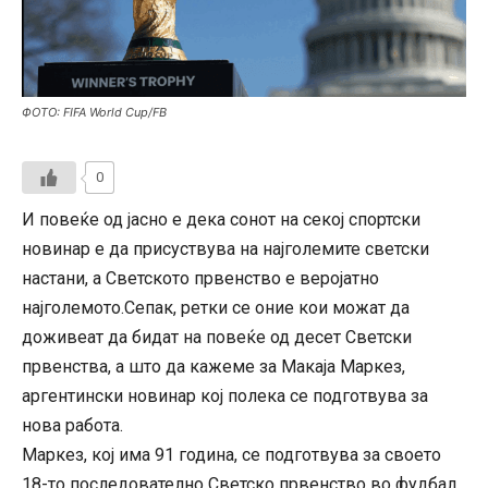
ФОТО: FIFA World Cup/FB
0
И повеќе од јасно е дека сонот на секој спортски
новинар е да присуствува на најголемите светски
настани, а Светското првенство е веројатно
најголемото.Сепак, ретки се оние кои можат да
доживеат да бидат на повеќе од десет Светски
првенства, а што да кажеме за Макаја Маркез,
аргентински новинар кој полека се подготвува за
нова работа.
Маркез, кој има 91 година, се подготвува за своето
18-то последователно Светско првенство во фудбал.