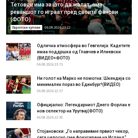
Тетовци има за што да жалат, ама
реваншот го играат пред своите фанови
(ФОТО)
06.08.2026 23:22
Европски купови
Одлична атмосфера во Гевгелија: Кадетите
имаа поддршка од Главчев и Илиевски
(ВИДЕО+ФОТО)
06.08.2026 23:15
Ни голот на Марко не помогна: Шкендија со
минимален пораз во Единбург!(ВИДЕО)
06.08.2026 22:57
Официјално: Легендарниот Диего Форлан е
нов селектор на Уругвај(ФОТО)
06.08.2026 22:30
Стојановски: „Го направивме првиот чекор,
сега целосно сме фокусирани на Исланд“