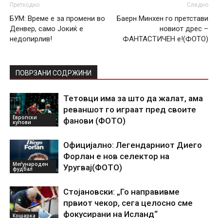
Претходно
Следно
БУМ: Време е за промени во
Баерн Минхен го претстави
Денвер, само Јокиќ е
новиот дрес –
недопирлив!
ФАНТАСТИЧЕН е!(ФОТО)
ПОВРЗАНИ СОДРЖИНИ
Тетовци има за што да жалат, ама
реваншот го играат пред своите
Европски
фанови (ФОТО)
купови
Официјално: Легендарниот Диего
Форлан е нов селектор на
Меѓународен
Уругвај(ФОТО)
фудбал
Стојановски: „Го направивме
првиот чекор, сега целосно сме
фокусирани на Исланд“
Кошарка