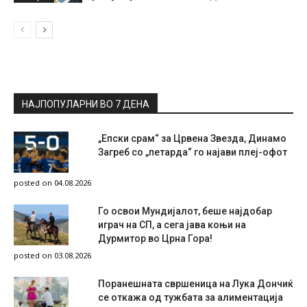
НАЈПОПУЛАРНИ ВО 7 ДЕНА
„Епски срам“ за Црвена Звезда, Динамо
Загреб со „петарда“ го најави плеј-офот
posted on 04.08.2026
Го освои Мундијалот, беше најдобар
играч на СП, а сега јава коњи на
Дурмитор во Црна Гора!
posted on 03.08.2026
Поранешната свршеница на Лука Дончиќ
се откажа од тужбата за алиментација