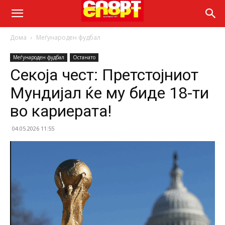
Дома
Меѓународен фудбал
Меѓународен фудбал
Останато
Секоја чест: Претстојниот
Мундијал ќе му биде 18-ти
во кариерата!
04.05.2026 11:55