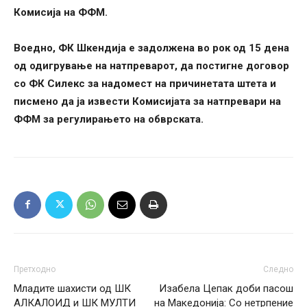
Комисија на ФФМ.
Воедно, ФК Шкендија е задолжена во рок од 15 дена
од одигрување на натпреварот, да постигне договор
со ФК Силекс за надомест на причинетата штета и
писмено да ја извести Комисијата за натпревари на
ФФМ за регулирањето на обврската.
Претходно
Следно
Младите шахисти од ШК
Изабела Цепак доби пасош
АЛКАЛОИД и ШК МУЛТИ
на Македонија: Со нетрпение