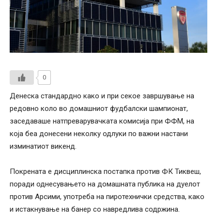
0
Денеска стандардно како и при секое завршување на
редовно коло во домашниот фудбалски шампионат,
заседаваше натпреварувачката комисија при ФФМ, на
која беа донесени неколку одлуки по важни настани
изминатиот викенд.
Покрената е дисциплинска постапка против ФК Тиквеш,
поради однесувањето на домашната публика на дуелот
против Арсими, употреба на пиротехнички средства, како
и истакнување на банер со навредлива содржина.