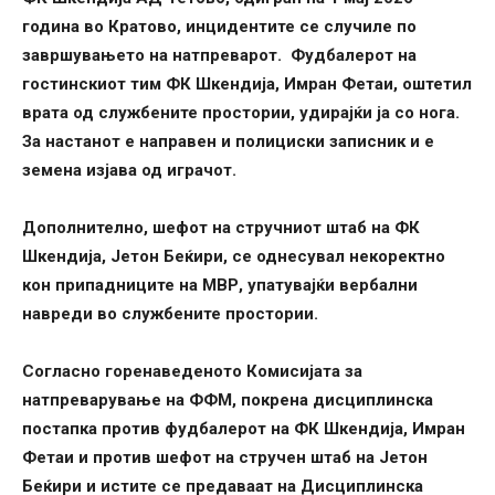
година во Кратово, инцидентите се случиле по
завршувањето на натпреварот. Фудбалерот на
гостинскиот тим ФК Шкендија, Имран Фетаи, оштетил
врата од службените простории, удирајќи ја со нога.
За настанот е направен и полициски записник и е
земена изјава од играчот.
Дополнително, шефот на стручниот штаб на ФК
Шкендија, Јетон Беќири, се однесувал некоректно
кон припадниците на МВР, упатувајќи вербални
навреди во службените простории.
Согласно горенаведеното Комисијата за
натпреварување на ФФМ, покрена дисциплинска
постапка против фудбалерот на ФК Шкендија, Имран
Фетаи и против шефот на стручен штаб на Јетон
Беќири и истите се предаваат на Дисциплинска