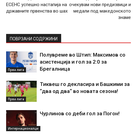
ЕСЕНС успешно настапија на
очекувам нови предизвици и
државните првенства во шах
медали под македонското
знаме
ПОВРЗАНИ СОДРЖИНИ
Полувреме во Штип: Максимов со
асистенција и гол за 2:0 за
Брегалница
Прва лига
Тиквеш го декласира и Башкими за
“два од два“ во новата сезона!
Прва лига
Чурлинов со деби гол за Погон!
Интернационалци