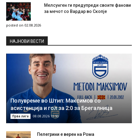
Мелсунген ги предупреди своите фанови
за мечот со Вардар во Скопје
posted on 02.08.2026
НAЈНОВИ ВЕСТИ
Полувреме во Штип: Максимов со
асистенција и гол за 2:0 за Брегалница
08.08.2026 19:50
Прва лига
Пелегрини е верен на Рома