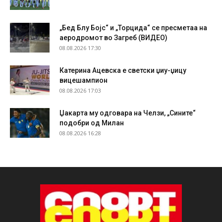
„Бед Блу Бојс“ и „Торцида“ се пресметаа на
аеродромот во Загреб (ВИДЕО)
08.08.2026 17:30
Катерина Ацевска е светски џиу-џицу
вицешампион
08.08.2026 17:03
Џакарта му одговара на Челзи, „Сините“
подобри од Милан
08.08.2026 16:28