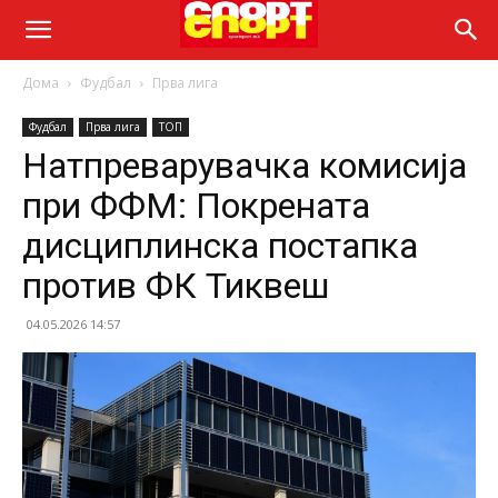
Дома
Фудбал
Прва лига
Фудбал
Прва лига
ТОП
Натпреварувачка комисија
при ФФМ: Покрената
дисциплинска постапка
против ФК Тиквеш
04.05.2026 14:57