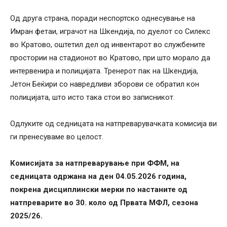
Од друга страна, поради неспортско однесување на
Имран фетаи, играчот на Шкендија, по дуелот со Силекс
во Кратово, оштетил дел од инвентарот во службените
простории на стадионот во Кратово, при што морало да
интервенира и полицијата. Тренерот пак на Шкендија,
Јетон Беќири со навредливи зборови се обратил кон
полицијата, што исто така стои во записникот.
Одлуките од седницата на натпреварувачката комисија ви
ги пренесуваме во целост.
Комисијата за натпреварување при ФФМ, на
седницата одржана на ден 04.05.2026 година,
покрена дисциплински мерки по настаните од
натпреварите во 30. коло од Првата МФЛ, сезона
2025/26.