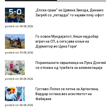
„Епски срам“ за Црвена Звезда, Динамо
Загреб со „петарда“ го најави плеј-офот
posted on 04.08.2026
Го освои Мундијалот, беше најдобар
играч на СП, а сега јава коњи на
Дурмитор во Црна Гора!
posted on 03.08.2026
Поранешната свршеница на Лука Дончиќ
се откажа од тужбата за алиментација
posted on 04.08.2026
Густаво Лопез си летна за Аргентина,
Вардар остана вез асистентот на
Фабијани
posted on 06.08.2026