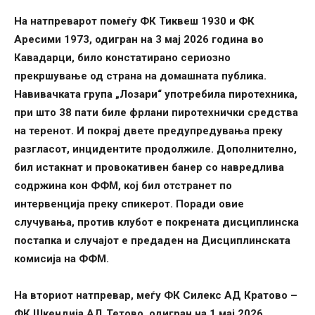
На натпреварот помеѓу ФК Тиквеш 1930 и ФК
Аресими 1973, одигран на 3 мај 2026 година во
Кавадарци, било констатирано сериозно
прекршување од страна на домашната публика.
Навивачката група „Лозари“ употребила пиротехника,
при што 38 пати биле фрлани пиротехнички средства
на теренот. И покрај двете предупредувања преку
разгласот, инцидентите продолжиле. Дополнително,
бил истакнат и провокативен банер со навредлива
содржина кон ФФМ, кој бил отстранет по
интервенција преку спикерот. Поради овие
случувања, против клубот е покрената дисциплинска
постапка и случајот е предаден на Дисциплинската
комисија на ФФМ.
На вториот натпревар, меѓу ФК Силекс АД Кратово –
ФК Шкендија АД Тетово, одигран на 1 мај 2026