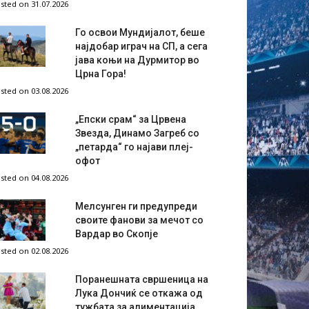
sted on 31.07.2026
Го освои Мундијалот, беше
најдобар играч на СП, а сега
јава коњи на Дурмитор во
Црна Гора!
sted on 03.08.2026
„Епски срам“ за Црвена
Звезда, Динамо Загреб со
„петарда“ го најави плеј-
офот
sted on 04.08.2026
Мелсунген ги предупреди
своите фанови за мечот со
Вардар во Скопје
sted on 02.08.2026
Поранешната свршеница на
Лука Дончиќ се откажа од
тужбата за алиментација