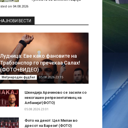
sted on 04.08.2026
НAЈНОВИ ВЕСТИ
Лудница: Еве како фановите на
Трабзонспор го пречекаа Салах!
(ФОТО+ВИДЕО)
05.08.2026 23:15
Меѓународен фудбал
Шкендија Арачиново се засили со
некогашен репрезентативец на
Албанија!(ФОТО)
05.08.2026 23:01
Фото на денот: Цел Милан во
дресот на Барези! (ФОТО)