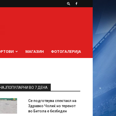
ОРТОВИ
МАГАЗИН
ФОТОГАЛЕРИЈА
НАЈПОПУЛАРНИ ВО 7 ДЕНА
Се подготвува спектакл на
Здравко Чолиќ но теренот
во Битола е безбеден