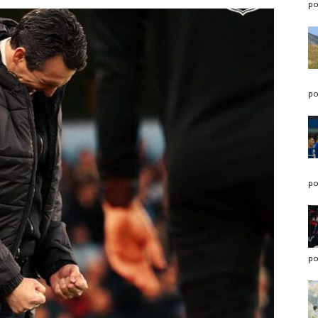
po
po
po
po