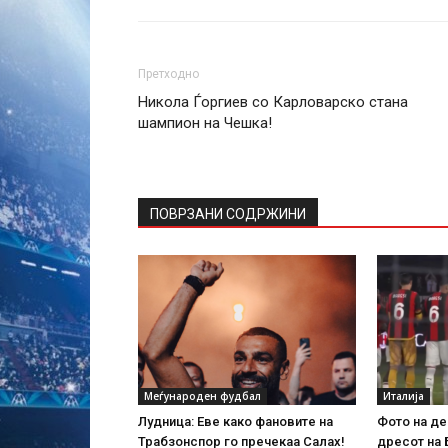
Претходно
Никола Ѓоргиев со Карловарско стана
шампион на Чешка!
ПОВРЗАНИ СОДРЖИНИ
Меѓународен фудбал
Италија
Лудница: Еве како фановите на
Фото на де
Трабзонспор го пречекаа Салах!
дресот на 