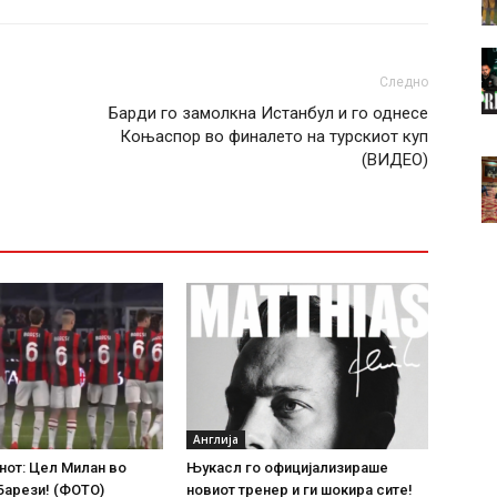
Следно
Барди го замолкна Истанбул и го однесе
Коњаспор во финалето на турскиот куп
(ВИДЕО)
Англија
нот: Цел Милан во
Њукасл го официјализираше
Барези! (ФОТО)
новиот тренер и ги шокира сите!