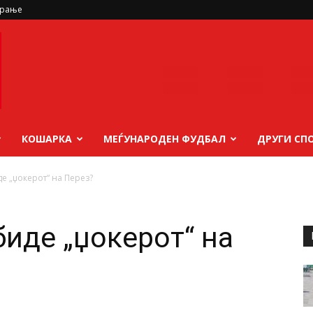
ирање
КОШАРКА
МЕЃУНАРОДЕН ФУДБАЛ
ДРУГИ СП
е „џокерот“ на Перез?
биде „џокерот“ на