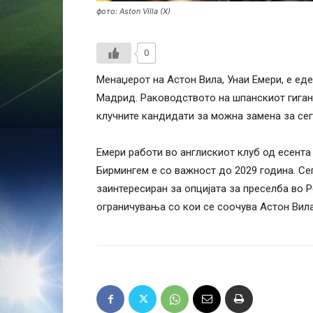
фото: Aston Villa (X)
0
Менаџерот на Астон Вила, Унаи Емери, е еде
Мадрид. Раководството на шпанскиот гигант
клучните кандидати за можна замена за сег
Емери работи во англискиот клуб од есента
Бирмингем е со важност до 2029 година. С
заинтересиран за опцијата за преселба во 
ограничувања со кои се соочува Астон Вила