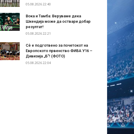
05.08.2026 22:40
Вока и Тамба: Веруваме дека
Шкендија може да оствари добар
резултат!
05.08.2026 22:21
Сѐ е подготвено за почетокот на
Европското првенство ФИБА У16 –
Дивизија „Б“! (ФОТО)
05.08.2026 22:04