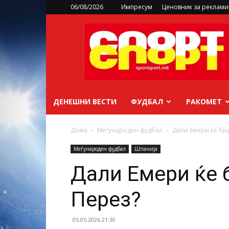
06/08/2026
Импресум
Ценовник за реклам
sportsport.mk
ДЕНЕШНИ ВЕСТИ
ФУДБАЛ
РАКОМЕТ
Дома
Меѓународен фудбал
Дали Емери ќе бид
Меѓународен фудбал
Шпанија
Дали Емери ќе 
Перез?
05.05.2026 21:30