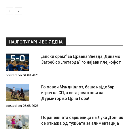
НАЈПОПУЛАРНИ ВО 7 ДЕНА
„Епски срам“ за Црвена Звезда, Динамо
Загреб со „петарда“ го најави плеј-офот
posted on 04.08.2026
Го освои Мундијалот, беше најдобар
играч на СП, а сега јава коњи на
Дурмитор во Црна Гора!
posted on 03.08.2026
Поранешната свршеница на Лука Дончиќ
се откажа од тужбата за алиментација