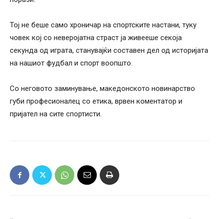
Тој не беше само хроничар на спортските настани, туку
човек кој со неверојатна страст ја живееше секоја
секунда од играта, станувајќи составен дел од историјата
на нашиот фудбал и спорт воопшто.
Со неговото заминување, македонското новинарство
губи професионалец со етика, врвен коментатор и
пријател на сите спортисти.