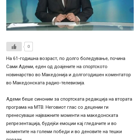
0
На 61-годишна возраст, по долго боледување, почина
Сами Адеми, еден од доајените на спортското
новинарство во Македонија и долгогодишен коментатор
во Македонската радио-телевизија.
Адеми беше синоним за спортската редакција на втората
програма на МТВ. Неговиот глас со децении ги
пренесуваше најважните моменти на македонската
репрезентација, будејќи емоции кај гледачите и во
моментите на големи победи и во деновите на тешки
порази.