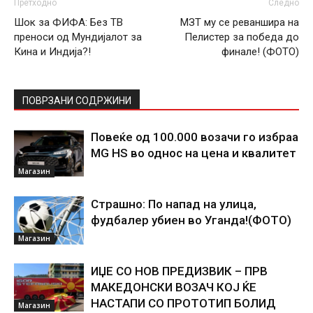
Претходно
Следно
Шок за ФИФА: Без ТВ
МЗТ му се реваншира на
преноси од Мундијалот за
Пелистер за победа до
Кина и Индија?!
финале! (ФОТО)
ПОВРЗАНИ СОДРЖИНИ
Повеќе од 100.000 возачи го избраа
MG HS во однос на цена и квалитет
Магазин
Страшно: По напад на улица,
фудбалер убиен во Уганда!(ФОТО)
Магазин
ИЏЕ СО НОВ ПРЕДИЗВИК – ПРВ
МАКЕДОНСКИ ВОЗАЧ КОЈ ЌЕ
НАСТАПИ СО ПРОТОТИП БОЛИД
Магазин