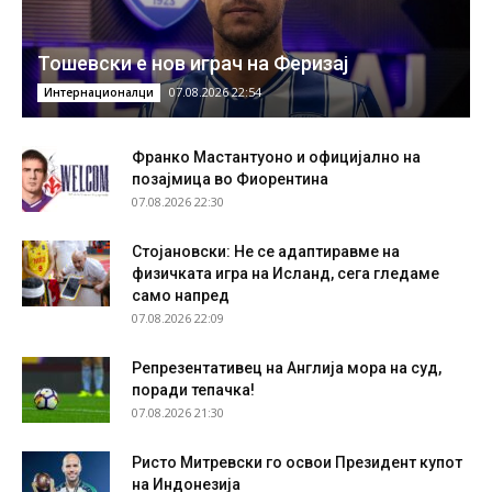
Тошевски е нов играч на Феризај
07.08.2026 22:54
Интернационалци
Франко Мастантуоно и официјално на
позајмица во Фиорентина
07.08.2026 22:30
Стојановски: Не се адаптиравме на
физичката игра на Исланд, сега гледаме
само напред
07.08.2026 22:09
Репрезентативец на Англија мора на суд,
поради тепачка!
07.08.2026 21:30
Ристо Митревски го освои Президент купот
на Индонезија