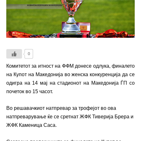
0
Комитетот за итност на ФФМ донесе одлука, финалето
на Купот на Македонија во женска конкуренција да се
одигра на 14 мај на стадионот на Македонија ЃП со
почеток во 15 часот.
Во решавачкиот натпревар за трофејот во ова
натпреварување ќе се сретнат ЖФК Тиверија Брера и
ЖФК Каменица Саса.