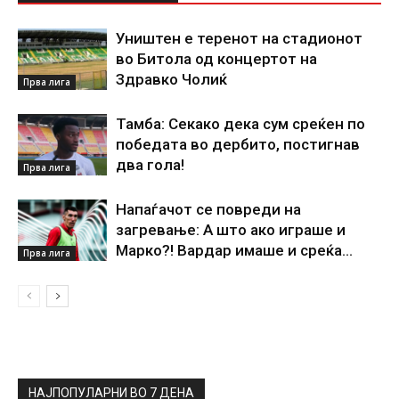
Уништен е теренот на стадионот
во Битола од концертот на
Здравко Чолиќ
Прва лига
Тамба: Секако дека сум среќен по
победата во дербито, постигнав
два гола!
Прва лига
Напаѓачот се повреди на
загревање: А што ако играше и
Марко?! Вардар имаше и среќа…
Прва лига
НАЈПОПУЛАРНИ ВО 7 ДЕНА