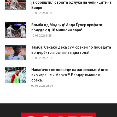
ја соопштил својата одлука на челниците на
Баерн
10.08.2026 8:58
Бомба од Мадрид! Арда Ѓулер прифати
понуда од 18 милиони евра!
10.08.2026 8:28
Тамба: Секако дека сум среќен по победата
во дербито, постигнав два гола!
10.08.2026 7:53
Напаѓачот се повреди на загревање: А што
ако играше и Марко?! Вардар имаше и
среќа…
09.08.2026 23:01