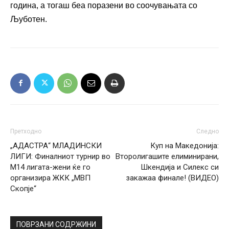
година, а тогаш беа поразени во соочувањата со
Љуботен.
Претходно
Следно
„АДАСТРА“ МЛАДИНСКИ
Куп на Македонија:
ЛИГИ: Финалниот турнир во
Второлигашите елиминирани,
М14 лигата-жени ќе го
Шкендија и Силекс си
организира ЖКК „МВП
закажаа финале! (ВИДЕО)
Скопје“
ПОВРЗАНИ СОДРЖИНИ