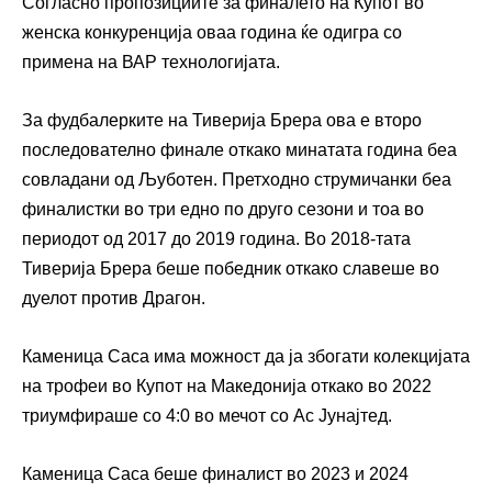
Согласно пропозициите за финалето на Купот во
женска конкуренција оваа година ќе одигра со
примена на ВАР технологијата.
За фудбалерките на Тиверија Брера ова е второ
последователно финале откако минатата година беа
совладани од Љуботен. Претходно струмичанки беа
финалистки во три едно по друго сезони и тоа во
периодот од 2017 до 2019 година. Во 2018-тата
Тиверија Брера беше победник откако славеше во
дуелот против Драгон.
Каменица Саса има можност да ја збогати колекцијата
на трофеи во Купот на Македонија откако во 2022
триумфираше со 4:0 во мечот со Ас Јунајтед.
Каменица Саса беше финалист во 2023 и 2024