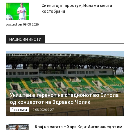
Сите стојат простум, Ислами мести
костобрани
posted on 09.08.2026
НAЈНОВИ ВЕСТИ
Уништен е теренот на стадионот во Битола
од концертот на Здравко Чолиќ
10.08.2026 9:27
Прва лига
Крај на сагата – Хари Кејн: Англичанецот им