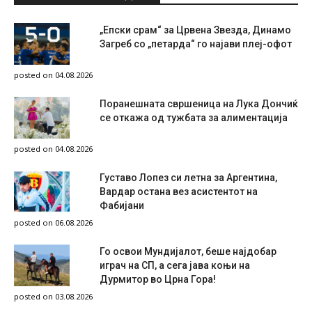
„Епски срам“ за Црвена Звезда, Динамо
Загреб со „петарда“ го најави плеј-офот
posted on 04.08.2026
Поранешната свршеница на Лука Дончиќ
се откажа од тужбата за алиментација
posted on 04.08.2026
Густаво Лопез си летна за Аргентина,
Вардар остана вез асистентот на
Фабијани
posted on 06.08.2026
Го освои Мундијалот, беше најдобар
играч на СП, а сега јава коњи на
Дурмитор во Црна Гора!
posted on 03.08.2026