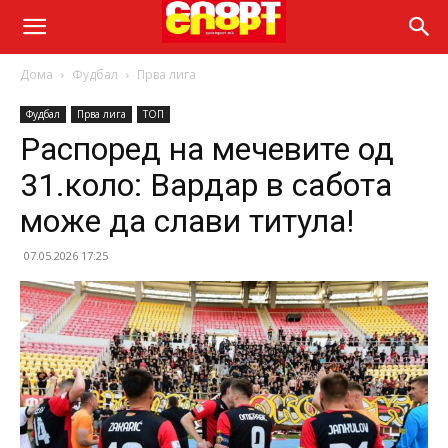
Дома
Фудбал
Прва лига
Фудбал
Прва лига
ТОП
Распоред на мечевите од
31.коло: Вардар в сабота
може да слави титула!
07.05.2026 17:25