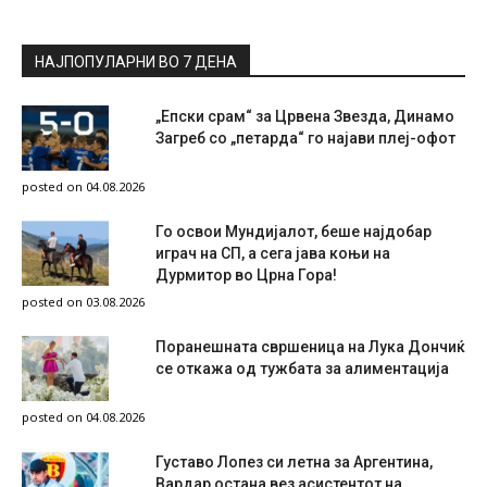
НАЈПОПУЛАРНИ ВО 7 ДЕНА
„Епски срам“ за Црвена Звезда, Динамо
Загреб со „петарда“ го најави плеј-офот
posted on 04.08.2026
Го освои Мундијалот, беше најдобар
играч на СП, а сега јава коњи на
Дурмитор во Црна Гора!
posted on 03.08.2026
Поранешната свршеница на Лука Дончиќ
се откажа од тужбата за алиментација
posted on 04.08.2026
Густаво Лопез си летна за Аргентина,
Вардар остана вез асистентот на