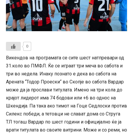
0
Викендов на програмата се сите шест натпревари од
31.коло во ПМФЛ. Ќе се играат три меча во сабота и
три во недела. Инаку познато е дека во сабота на
Арената “Тодор Проески“ во Скопје во сабота Вардар
може да ја прослави титулата. Имено на три кола до
крајот лидерот има 74 бодови или +6 во однос на
Шкендија. Па така ако тимот на Гоце Седлоски против
Силекс победи, а тетовци не слават дома со Струга
ТЛ тогаш Вардар по шест години и официјално ќе ја
врати титулата во своите витрини. Може и со реми, но