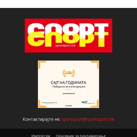
Контактирајте не:
sportsport@sportsport.mk
Импресум
Ценовник за рекламирање