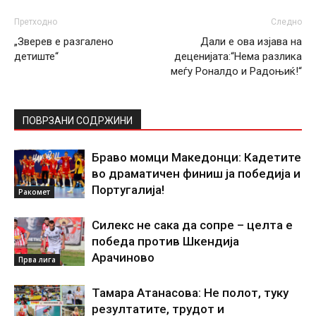
Претходно
Следно
„Зверев е разгалено
Дали е ова изјава на
детиште“
деценијата:“Нема разлика
меѓу Роналдо и Радоњиќ!“
ПОВРЗАНИ СОДРЖИНИ
Браво момци Македонци: Кадетите
во драматичен финиш ја победија и
Португалија!
Ракомет
Силекс не сака да сопре – целта е
победа против Шкендија
Арачиново
Прва лига
Тамара Атанасова: Не полот, туку
резултатите, трудот и