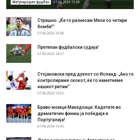
07.08.2026 15:28
Меѓународен фудбал
Страшно: „Ќе го разнесам Меси со четири
бомби!“
07.08.2026 14:58
Претепан фудбалски судија!
07.08.2026 14:27
Стојановски пред дуелот со Исланд: „Ако го
контролираме скокот, ќе го наметнеме
нашиот ритам“
07.08.2026 14:05
Браво момци Македонци: Кадетите во
драматичен финиш ја победија и
Португалија!
07.08.2026 13:45