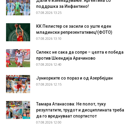
Дали е изненадување: Аргентина со
поддршка за Инфантино!
07.08.2026 13:25
КК Пелистер се засили со уште еден
младински репрезентативец!(ФОТО)
07.08.2026 13:10
Силекс не сака да сопре – целта е победа
против Шкендија Арачиново
07.08.2026 12:40
Јуниорките со пораз и од Азербејџан
07.08.2026 12:15
Тамара Атанасова: Не полот, туку
резултатите, трудот и дисциплината треба
да го вреднуваат спортистот
07.08.2026 12:00