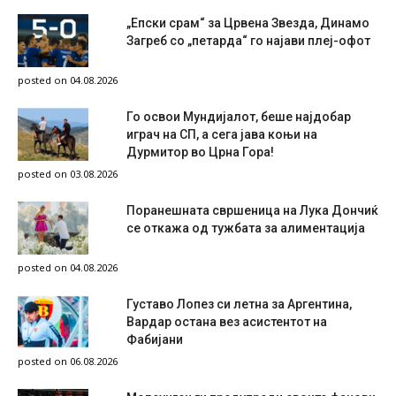
„Епски срам“ за Црвена Звезда, Динамо
Загреб со „петарда“ го најави плеј-офот
posted on 04.08.2026
Го освои Мундијалот, беше најдобар
играч на СП, а сега јава коњи на
Дурмитор во Црна Гора!
posted on 03.08.2026
Поранешната свршеница на Лука Дончиќ
се откажа од тужбата за алиментација
posted on 04.08.2026
Густаво Лопез си летна за Аргентина,
Вардар остана вез асистентот на
Фабијани
posted on 06.08.2026