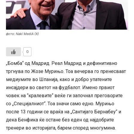
фото: Naki MediA (X)
0
Бомба“ од Мадрид. Реал Мадрид и дефинитивно
„
тргнува по Жозе Мурињо. Тоа вечерва го пренесваат
медиумите во Шпанија, како и добро упатените
инсајдери во светот на фудбалот. Имено првиот
човек на “кралевите“ веќе ги започнал преговорите
со „Специјалниот“. Тоа значи само едно. Мурињо
после 13 години се враќа на „Сантијаго Бернабеу“ и
дека Бенфика ќе остане без еден од најдобрите
тренери во историјата, барем според многумина.