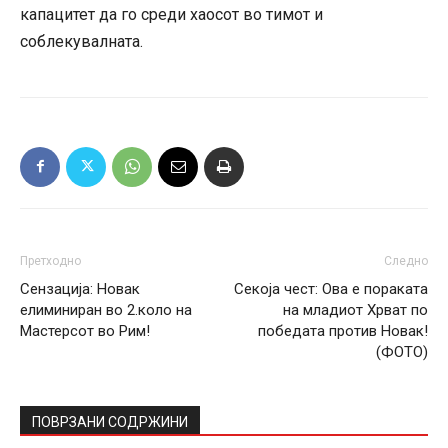
капацитет да го среди хаосот во тимот и
соблекувалната.
Претходно
Следно
Сензација: Новак
Секоја чест: Ова е пораката
елиминиран во 2.коло на
на младиот Хрват по
Мастерсот во Рим!
победата против Новак!
(ФОТО)
ПОВРЗАНИ СОДРЖИНИ