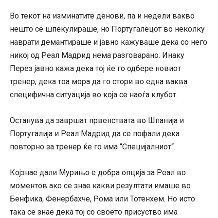
Во текот на изминатите денови, па и недели вакво
нешто се шпекулираше, но Португалецот во неколку
наврати демантираше и јавно кажуваше дека со него
никој од Реал Мадрид нема разговарано. Инаку
Перез јавно кажа дека тој ќе го одбере новиот
тренер, дека тоа мора да го стори во една ваква
специфична ситуација во која се наоѓа клубот.
Останува да завршат првенствата во Шпанија и
Португалија и Реал Мадрид да се пофали дека
повторно за тренер ќе го има “Специјалниот“.
Којзнае дали Мурињо е добра опција за Реал во
моментов ако се знае какви резултати имаше во
Бенфика, Фенербахче, Рома или Тотенхем. Но исто
така се знае дека тој со своето присуство има