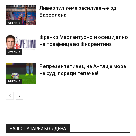
Ливерпул зема засилување од
Барселона!
Англија
Франко Мастантуоно и официјално
на позајмица во Фиорентина
Италија
Репрезентативец на Англија мора
на суд, поради тепачка!
Англија
НАЈПОПУЛАРНИ ВО 7 ДЕНА