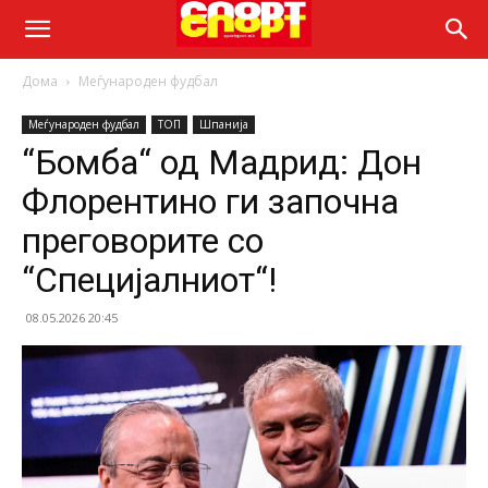
Дома
Меѓународен фудбал
Меѓународен фудбал
ТОП
Шпанија
“Бомба“ од Мадрид: Дон
Флорентино ги започна
преговорите со
“Специјалниот“!
08.05.2026 20:45