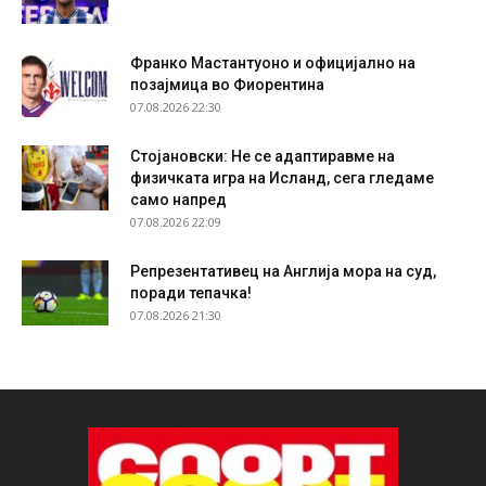
Франко Мастантуоно и официјално на
позајмица во Фиорентина
07.08.2026 22:30
Стојановски: Не се адаптиравме на
физичката игра на Исланд, сега гледаме
само напред
07.08.2026 22:09
Репрезентативец на Англија мора на суд,
поради тепачка!
07.08.2026 21:30