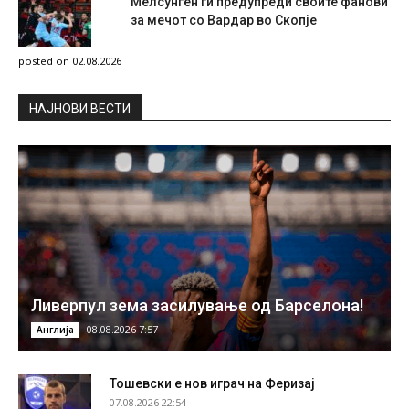
Мелсунген ги предупреди своите фанови
за мечот со Вардар во Скопје
posted on 02.08.2026
НAЈНОВИ ВЕСТИ
Ливерпул зема засилување од Барселона!
08.08.2026 7:57
Англија
Тошевски е нов играч на Феризај
07.08.2026 22:54