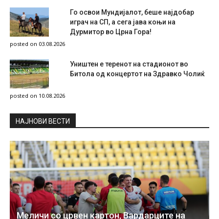
Го освои Мундијалот, беше најдобар
играч на СП, а сега јава коњи на
Дурмитор во Црна Гора!
posted on 03.08.2026
Уништен е теренот на стадионот во
Битола од концертот на Здравко Чолиќ
posted on 10.08.2026
НAЈНОВИ ВЕСТИ
Меличи со црвен картон, Вардарците на