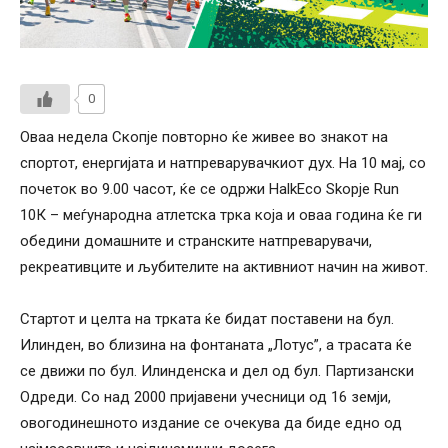
0
Оваа недела Скопје повторно ќе живее во знакот на
спортот, енергијата и натпреварувачкиот дух. На 10 мај, со
почеток во 9.00 часот, ќе се одржи HalkEco Skopje Run
10К – меѓународна атлетска трка која и оваа година ќе ги
обедини домашните и странските натпреварувачи,
рекреативците и љубителите на активниот начин на живот.
Стартот и целта на трката ќе бидат поставени на бул.
Илинден, во близина на фонтаната „Лотус”, а трасата ќе
се движи по бул. Илинденска и дел од бул. Партизански
Одреди. Со над 2000 пријавени учесници од 16 земји,
овогодинешното издание се очекува да биде едно од