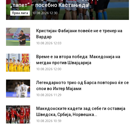
„тапет“ – посебно Кастањеда!
10.08.2026 12:30
Прва лига
Кристијан Фабијани повеќе не е тренер на
Вардар
10.08.2026 12:03
Време е за втора победа: Македонија на
мегдан против Швајцарија
10.08.2026 12:00
Легендарното трио од Барса повторно ќе се
спои во Интер Мајами
10.08.2026 11:29
Македонските кадети зад себе ги оставија
Шведска, Србија, Норвешка…
10.08.2026 10:59