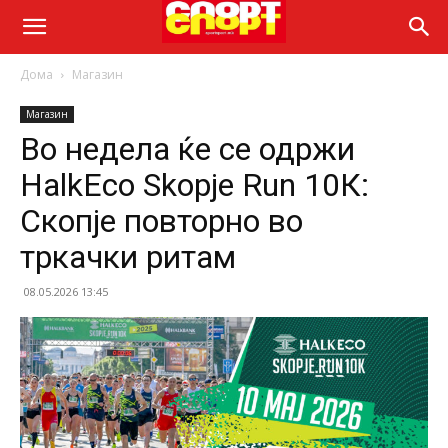
Дома
Магазин
Магазин
Во недела ќе се одржи
HalkEco Skopje Run 10К:
Скопје повторно во
тркачки ритам
08.05.2026 13:45