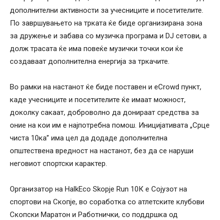
дополнителни активности за учесниците и посетителите.
По завршувањето на трката ќе биде организирана зона
за дружење и забава со музичка програма и DJ сетови, а
долж трасата ќе има повеќе музички точки кои ќе
создаваат дополнителна енергија за тркачите.
Во рамки на настанот ќе биде поставен и eCrowd пункт,
каде учесниците и посетителите ќе имаат можност,
доколку сакаат, доброволно да донираат средства за
оние на кои им е најпотребна помош. Иницијативата „Срце
чиста 10ка” има цел да додаде дополнителна
општествена вредност на настанот, без да се наруши
неговиот спортски карактер.
Организатор на HalkEco Skopje Run 10К е Сојузот на
спортови на Скопје, во соработка со атлетските клубови
Скопски Маратон и Работнички, со поддршка од