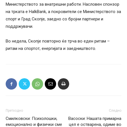
Министерството за внатрешни работи. Насловен спонзор
на трката е HalkBank, а покровители се Министерството за
спорт и Град Скопје, заедно со бројни партнери и
поддржувачи.
Во недела, Скопје повторно ќе трча во еден ритам –
ритам на спортот, енергијата и заедништвото.
Претходно
Следно
Смилковски: Психолошки,
Васоски: Нашата примарна
емоционално и физички сме
цел е остварена, одиме во