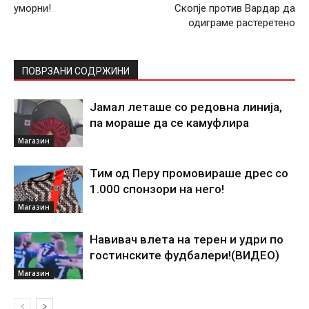
уморни!
Скопје против Вардар да
одиграме растеретено
ПОВРЗАНИ СОДРЖИНИ
Јамал леташе со редовна линија,
па мораше да се камуфлира
Магазин
Тим од Перу промовираше дрес со
1.000 спонзори на него!
Магазин
Навивач влета на терен и удри по
гостинските фудбалери!(ВИДЕО)
Магазин