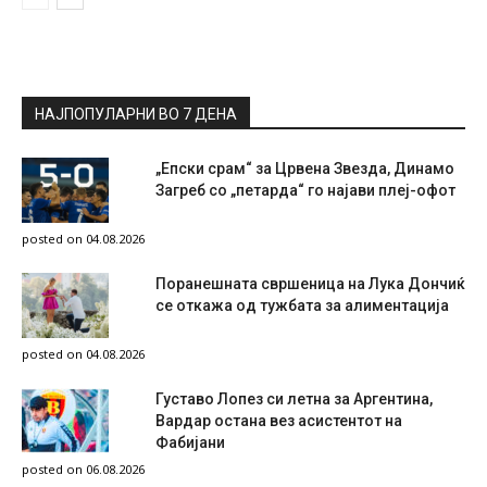
НАЈПОПУЛАРНИ ВО 7 ДЕНА
„Епски срам“ за Црвена Звезда, Динамо
Загреб со „петарда“ го најави плеј-офот
posted on 04.08.2026
Поранешната свршеница на Лука Дончиќ
се откажа од тужбата за алиментација
posted on 04.08.2026
Густаво Лопез си летна за Аргентина,
Вардар остана вез асистентот на
Фабијани
posted on 06.08.2026