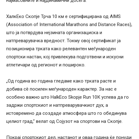
најмасовните и најдинамични досега.
ХалкЕко Скопје Трча 10 км е сертифицирана од AIMS
(Association of International Marathons and Distance Races),
што ја потврдува нејзината организациска и
натпреварувачка вредност. Токму овој сертификат ја
позиционира трката како релевантен меѓународен
спортски настан, кој привлекува подготвени и искусни
атлетичари од регионот и пошироко.
„Од година во година гледаме како трката расте и
добива сè посилен меѓународен карактер. За нас е
особено важно што HalkEco Skopje Run 10К успева да го
задржи спортскиот и натпреварувачкиот дух, а
истовремено да создаде атмосфера што го обединува
целиот град,” велат од Сојузот на спортови на Скопје.
Покрај спортскиот дел, настанот и оваа година ќе понуди