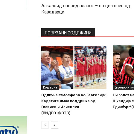
Алкалоид според планот – со цел плен од
Кавадарци
ПОВРЗАНИ СОДРЖИНИ
Кошарка
Европски к
Одлична атмосфера во Гевгелија:
Ни голот н
Кадетите имаа поддршка од
Шкендија с
Главчев и Илиевски
Единбург!
(ВИДЕО+ФОТО)