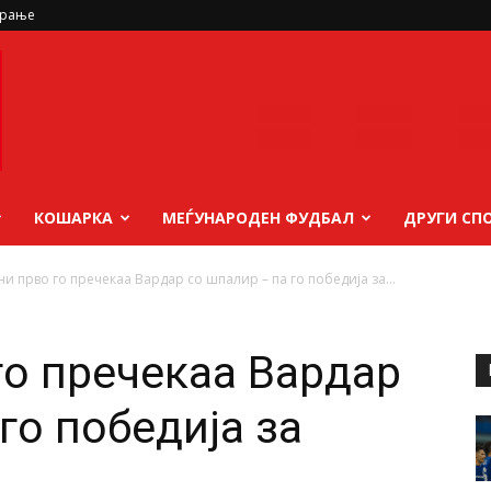
ирање
КОШАРКА
МЕЃУНАРОДЕН ФУДБАЛ
ДРУГИ СП
и прво го пречекаа Вардар со шпалир – па го победија за...
го пречекаа Вардар
го победија за