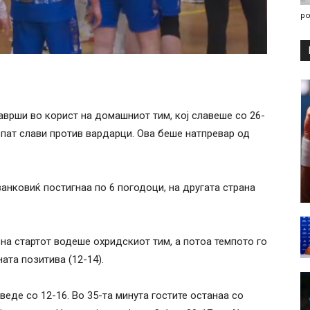
po
врши во корист на домашниот тим, кој славеше со 26-
впат слави против вардарци. Ова беше натпревар од
анковиќ постигнаа по 6 погодоци, на другата страна
на стартот водеше охридскиот тим, а потоа темпото го
ата позитива (12-14).
еде со 12-16. Во 35-та минута гостите останаа со