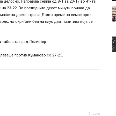
ја целосно. Направија серија од 8-1 за 20-17 во 41-та
 на 23-22. Во последните десет минути почнаа да
 имаше на двете страни. Долго време на семафорот
молк, но охриѓани беа на плус два, позитива која се
 табелата пред Пелистер.
 славеше против Куманово со 27-25.
Следно