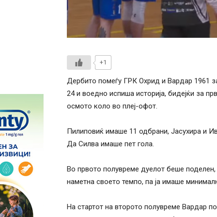
+1
Дербито помеѓу ГРК Охрид и Вардар 1961 за
24 и воедно испиша историја, бидејќи за пр
осмото коло во плеј-офот.
Пилиповиќ имаше 11 одбрани, Јасухира и Ив
Да Силва имаше пет гола.
Во првото полувреме дуелот беше поделен, 
наметна своето темпо, па ја имаше минималн
На стартот на второто полувреме Вардар пов