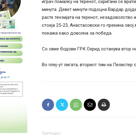
играч помалку на теренот, охриѓани се врати
минута. Девет минути подоцна Вардар дојде
расте тензијата на теренот, незадоволство
стоеја 25-23, Анастасовски го прекина овој 
покажа како доволна за победа.
Со овие бодови ГРК Охрид останува втор на
Во плеј-ут лигата, вториот тим на Пелистер
Претходно