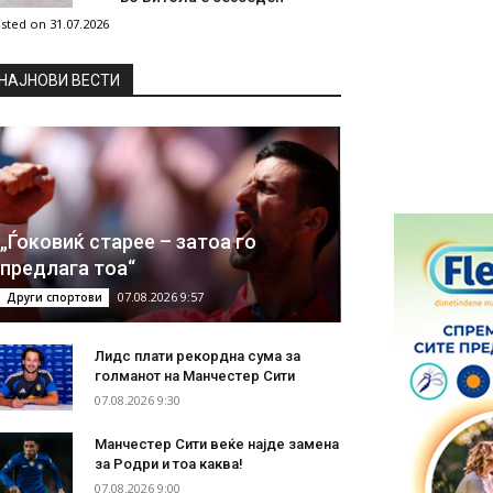
sted on 31.07.2026
НAЈНОВИ ВЕСТИ
„Ѓоковиќ старее – затоа го
предлага тоа“
07.08.2026 9:57
Други спортови
Лидс плати рекордна сума за
голманот на Манчестер Сити
07.08.2026 9:30
Манчестер Сити веќе најде замена
за Родри и тоа каква!
07.08.2026 9:00