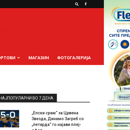
ОРТОВИ
МАГАЗИН
ФОТОГАЛЕРИЈА
НАЈПОПУЛАРНИ ВО 7 ДЕНА
„Епски срам“ за Црвена
Звезда, Динамо Загреб со
„петарда“ го најави плеј-