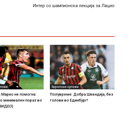
Интер со шампионска лекција за Лацио
упови
Европски купови
а Марко не помогна:
Полувреме: Добра Шкендија, без
о минимален пораз во
голови во Единбург!
(ВИДЕО)