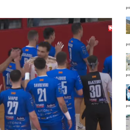
po
po
po
po