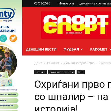
07/08/2026
Импресум
Ценовник за реклам
sportsport.mk
ДЕНЕШНИ ВЕСТИ
ФУДБАЛ
РАКОМЕТ
Дома
Ракомет
Домашно првенство
Охриѓан
Ракомет
Домашно првенство
ТОП
Охриѓани прво 
со шпалир – па 
историја!