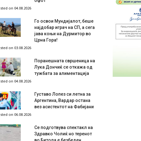
офот
sted on 04.08.2026
Го освои Мундијалот, беше
најдобар играч на СП, а сега
јава коњи на Дурмитор во
Црна Гора!
sted on 03.08.2026
Поранешната свршеница на
Лука Дончиќ се откажа од
тужбата за алиментација
sted on 04.08.2026
Густаво Лопез си летна за
Аргентина, Вардар остана
вез асистентот на Фабијани
sted on 06.08.2026
Се подготвува спектакл на
Здравко Чолиќ но теренот
во Битола е безбеден